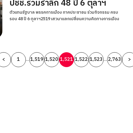
ปชช.ร่วมรำลึก 48 ปี 6 ตุลาฯ
ตัวแทนรัฐบาล พรรคการเมือง ภาคประชาชน ร่วมกิจกรรม ครบ
รอบ 48 ปี 6 ตุลาฯ2519 เสวนาแลกเปลี่ยนความคิดทางการเมือง
Posts
<
1
1,519
1,520
1,521
1,522
1,523
2,763
>
…
…
pagination