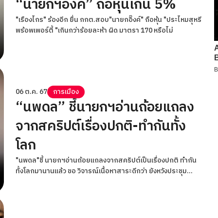
“นายกฯอิ๊งค์” ถือหุ้นเกิน 5%
"เรืองไกร" ร้องอีก ยื่น กกต.สอบ"นายกอิ๊งค์" ถือหุ้น "ประไหมสุหรี
พร้อพเพอร์ตี้ "เกินกว่าร้อยละห้า ผิด มาตรา 170 หรือไม่
06 ต.ค. 67
การเมือง
“นพดล” ชี้นายกฯอ่านถ้อยแถลง
จากสคริปต์เรื่องปกติ-ทำกันทั้ง
โลก
"นพดล"ชี้ นายกฯอ่านถ้อยแถลงจากสคริปต์เป็นเรื่องปกติ ทำกัน
ทั้งโลกมานานแล้ว ขอ วิจารณ์เนื้อหาสาระดีกว่า ยังหวังประชุม
อาเซียนซัมมิทไทยจะแสดงบทบาทนำ