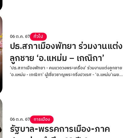
06 ต.ค. 67
ทั่วไป
ปธ.สภาเมืองพัทยา ร่วมงานแต่ง
ลูกชาย ‘อ.แหม่ม – เกณิกา’
‘ปธ.สภาเมืองพัทยา - คนแวดวงพระเครื่อง’ ร่วมงานแต่งลูกชาย
‘อ.แหม่ม - เกณิกา’ ผู้เชี่ยวชาญพระกริ่งปวเรศ - ‘อ.แหม่ม’เผย
อวยพรคู่บ่าวสาวมีสุขภาพแข็งแรง ครองรักกันไปตลอดกาล
06 ต.ค. 67
การเมือง
รัฐบาล-พรรคการเมือง-ภาค