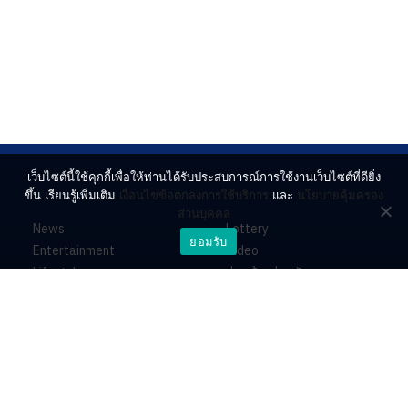
เว็บไซต์นี้ใช้คุกกี้เพื่อให้ท่านได้รับประสบการณ์การใช้งานเว็บไซต์ที่ดียิ่ง
ขึ้น เรียนรู้เพิ่มเติม
เงื่อนไขข้อตกลงการใช้บริการ
และ
นโยบายคุ้มครอง
ส่วนบุคคล
News
Lottery
ยอมรับ
Entertainment
Video
Lifestyle
ร่วมด้วยช่วยกัน
Horoscope
About
Contact
PR by Dataxet