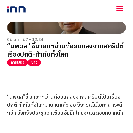
NEWS
ENTERTAINMENT
06 ต.ค. 67 - 12:24
“นพดล” ชี้นายกฯอ่านถ้อยแถลงจากสคริปต์
LIFESTYLE
เรื่องปกติ-ทำกันทั้งโลก
HOROSCOPE
LOTTERY
การเมือง
ข่าว
VIDEO
ร่วมด้วยช่วยกัน
“นพดล”ชี้ นายกฯอ่านถ้อยแถลงจากสคริปต์เป็นเรื่อง
ปกติ ทำกันทั้งโลกมานานแล้ว ขอ วิจารณ์เนื้อหาสาระดี
กว่า ยังหวังประชุมอาเซียนซัมมิทไทยจะแสดงบทบาทนำ