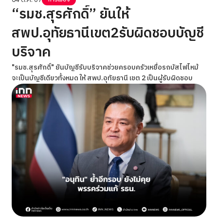
“รมช.สุรศักดิ์” ยันให้
สพป.อุทัยธานีเขต2รับผิดชอบบัญชี
บริจาค
"รมช.สุรศักดิ์" ยันบัญชีรับบริจาคช่วยครอบครัวเหยื่อรถบัสไฟไหม้
จะเป็นบัญชีเดียวทั้งหมด ให้ สพป.อุทัยธานี เขต 2 เป็นผู้รับผิดชอบ