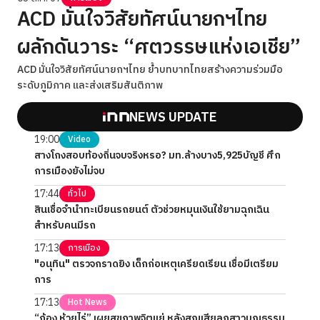
ACD มั่นใจวิสัยทัศน์นายกฯไทย
ผลักดันวาระ “ศตวรรษแห่งเอเชีย”
ACD มั่นใจวิสัยทัศน์นายกฯไทย ย้ำบทบาทไทยสร้างความร่วมมือ
ระดับภูมิภาค และส่งเสริมสันติภาพ
NEWS UPDATE
19:00
Video
สางโกงสอบท้องถิ่นจบจริงหรอ? มท.ล้างบาง5,925บัญชี ศึก
การเมืองยังไม่จบ
17:44
ทั่วไป
สินเชื่อจำนำทะเบียนรถยนต์ ตัวช่วยหมุนเงินใช้ยามฉุกเฉิน
สำหรับคนมีรถ
17:13
การเมือง
"อนุทิน" ตรวจกราดยิง เด็กก่อเหตุเครียดเรียน เชื่อมีเตรียม
การ
17:13
Hot News
“ก้อง ห้วยไร่” เผยสุขภาพจิตแย่ หลังสูญเสียลูกสาวบุญธรรม