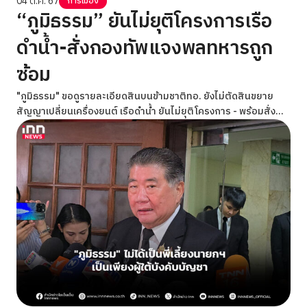
04 ต.ค. 67
การเมือง
“ภูมิธรรม” ยันไม่ยุติโครงการเรือ
ดำน้ำ-สั่งกองทัพแจงพลทหารถูก
ซ้อม
"ภูมิธรรม" ขอดูรายละเอียดสินบนข้ามชาติทอ. ยังไม่ตัดสินขยาย
สัญญาเปลี่ยนเครื่องยนต์ เรือดำน้ำ ยันไม่ยุติโครงการ - พร้อมสั่ง
กองทัพ