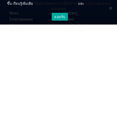
ขึ้น เรียนรู้เพิ่มเติม
เงื่อนไขข้อตกลงการใช้บริการ
และ
นโยบายคุ้มครอง
ส่วนบุคคล
News
Lottery
ยอมรับ
Entertainment
Video
Lifestyle
ร่วมด้วยช่วยกัน
Horoscope
About
Contact
PR by Dataxet