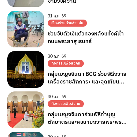
งามวงศ์วาน
31 ก.ค. 69
เรื่องร่วมด้วยช่วยกัน
ช่วยจับตัวเงินตัวทองหลังแท้งค์น้ำ
ถนนพระยาสุเรนทร์
30 ก.ค. 69
กิจกรรมเพื่อสังคม
กลุ่มเบญจจินดา BCG ร่วมพิธีถวาย
เครื่องราชสักการะ และจุดเทียน
ถวายพระพรชัยมงคล วันเฉลิม
พระชนมพรรษา 28 ก.ค.2569
30 ก.ค. 69
กิจกรรมเพื่อสังคม
กลุ่มเบญจจินดาร่วมพิธีทำบุญ
ตักบาตรและลงนามถวายพระพร
เนื่องในวันเฉลิมพระชนมพรรษา