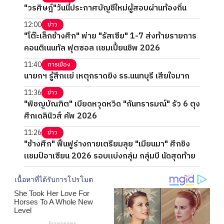
"วรศิษฎ์"วันนี้ประกาศบัญชีใหม่ผู้สอบผ่านท้องถิ่น
12:00
ข่าว
"โต๊ะเล็กช้างศึก" พ่าย "รัสเซีย" 1-7 ส่งท้ายรายการ
คอนติเนนทัล ฟุตซอล แชมเปี้ยนชิพ 2026
11:40
การเมือง
นายกฯ รู้สึกแย่ เหตุกราดยิง รร.นนทบุรี เสียใจมาก
11:36
ข่าว
"พิชญบัณฑิต" เบียดหวุดหวิด "กันทรารมณ์" รัว 6 ตุง
ศึกเดลินิวส์ คัพ 2026
11:26
ข่าว
"ช้างศึก" ฟื้นฟูร่างกายเตรียมลุย "เมียนมา" ศึกชิง
แชมป์อาเซียน 2026 รอบแบ่งกลุ่ม กลุ่มบี นัดสุดท้าย