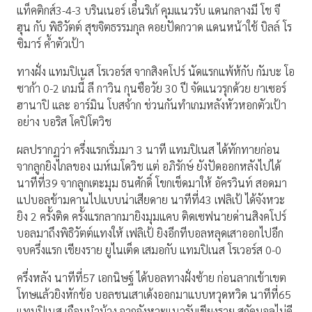
แท็คติกส์3-4-3 บรินเนอร์ เอ็นริเก้ คุมแนวรับ แดนกลางมี โช จี
ฮุน กับ พิธิวัตต์ สุขจิตธรรมกุล คอยปัดกวาด แดนหน้าใช้ บิลล์ โร
ซิมาร์ ค้ำตัวเป้า
ทางฝั่ง แทมปิเนส โรเวอร์ส จากสิงคโปร์ นัดแรกแพ้ห้กับ กัมบะ โอ
ซาก้า 0-2 เกมนี้ ลี กาวิน กุนซือวัย 30 ปี จัดแนวรุกด้วย ยาเซอร์
ฮานาปิ และ อาร์มิน โบสจ้าก ช่วนกันทำเกมหลังหัวหอกตัวเป้า
อย่าง บอริส โคปิโตวิช
ผลปรากฏว่า ครึ่งแรกเริ่มมา 3 นาที แทมปิเนส ได้ทักทายก่อน
จากลูกยิงไกลของ เมห์เมโดวิช แต่ อภิรักษ์ ยังปัดออกหลังไปได้
นาทีที่39 จากลูกเตะมุม ธนศักดิ์ โขกเช็ดมาให้ อัครวินท์ สอดมา
แปบอลข้ามคานไปแบบน่าเสียดาย นาทีที่43 เฟลิเป้ ได้จังหวะ
ยิง 2 ครั้งติด ครั้งแรกลากมายิงมุมแคบ ติดเซฟนายด่านสิงคโปร์
บอลมาถึงพิธิวัตต์แทงให้ เฟลิเป้ ยิงอีกทีบอลหลุดเสาออกไปอีก
จบครึ่งแรก เชียงราย ยูไนเต็ด เสมอกับ แทมปิเนส โรเวอร์ส 0-0
ครึ่งหลัง นาทีที่57 เอกนิษฐ์ ได้บอลทางฝั่งซ้าย ก่อนลากเข้าเขต
โทษแล้วยิงหักข้อ บอลชนเสาเด้งออกมาแบบหวุดหวิด นาทีที่65
แทมปิเนส เกือบนำบ้าง จากจังหวะแนวรับเชียงราย สกัดบอลไม่ดี