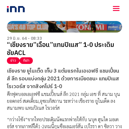
NEWS
ENTERTAINMENT
29 มิ.ย. 64 - 08:33
“เชียงราย”เฉือน”แทมปิเนส” 1-0 ประเดิม
LIFESTYLE
ชัยACL
HOROSCOPE
LOTTERY
ข่าว
กีฬา
VIDEO
เชียงราย ยูไนเต็ด เก็บ 3 แต้มแรกในเอเอฟซี แชมเปี้ยน
ร่วมด้วยช่วยกัน
ส์ ลีก รอบแบ่งกลุ่ม 2021 ด้วยการเบียดชนะ แทมปิเนส
โรเวอร์ส จากสิงคโปร์ 1-0
ศึกฟุตบอลเอเอฟซี แชมเปี้ยนส์ ลีก 2021 กลุ่ม เอช ที่ สนาม บุน
ยอดกอร์ สเตเดี้ยม,อุซเบกิสถาน ระหว่าง เชียงราย ยูไนเต็ด ลง
สนามพบ แทมปิเนส โรเวอร์ส
“กว่างโซ้ง”จากไทยประเดิมนัดแรกพ่ายให้กับ นบุค ฮุนได มอเต
อร์ส จากเกาหลีใต้1-2เกมนี้กุนซือเอเมอร์สัน เปไรรา ดา ซิลวา วาง