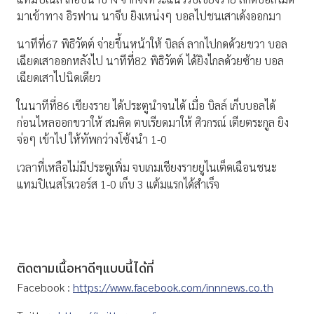
มาเข้าทาง อิรฟาน นาจีบ ยิงเหน่งๆ บอลไปชนเสาเด้งออกมา
นาทีที่67 พิธิวัตต์ จ่ายขึ้นหน้าให้ บิลล์ ลากไปกดด้วยขวา บอล
เฉียดเสาออกหลังไป นาทีที่82 พิธิวัตต์ ได้ยิงไกลด้วยซ้าย บอล
เฉียดเสาไปนิดเดียว
ในนาทีที่86 เชียงราย ได้ประตูนำจนได้ เมื่อ บิลล์ เก็บบอลได้
ก่อนไหลออกขวาให้ สมคิด ตบเรียดมาให้ ศิวกรณ์ เตียตระกูล ยิง
จ่อๆ เข้าไป ให้ทัพกว่างโซ้งนำ 1-0
เวลาที่เหลือไม่มีประตูเพิ่ม จบเกมเชียงรายยูไนเต็ดเฉือนชนะ
แทมปิเนสโรเวอร์ส 1-0 เก็บ 3 แต้มแรกได้สำเร็จ
ติดตามเนื้อหาดีๆแบบนี้ได้ที่
Facebook :
https://www.facebook.com/innnews.co.th