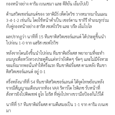
กองหน้าอย่าง คาริม เบนเซมา และ คีลิยัน เอ็มบัปเป้
ด้านสวิตเซอร์แลนด์ของ วลาดิมีร์ เพ็ตโควิช วางหมากมาในแผน
3-4-1-2 เช่นกัน โดยใช้หน้าต่ำเป็น เซอร์ดาน ชากิรี ทำเกมรุกร่วม
กับคู่กองหน้าอย่าง ฮาริส เซเฟโรวิช และ บรีล เอ็มโบโล
ผลปรากฏว่า นาทีที่ 15 ทีมชาติสวิตเซอร์แลนด์ ได้ประตูขึ้นนำ
ไปก่อน 1-0 จาก แฮริส เซเฟโรวิช
หลังจากโดนยิงขึ้นนำไปก่อน ทีมชาติฝรั่งเศส พยายามที่จะทำ
เกมบุกเพื่อหวังทวงประตูคืนแต่ทว่ายังติดๆ ขัดๆ และไม่มีจังหวะ
จะแจ้งมากพอนั่นทำให้ครึ่งแรก ทีมชาติฝรั่งเศส ตามหลัง ทีมชา
ติสวิตเซอร์แลนด์ อยู่ 0-1
ครึ่งหลังนาทีที่ 54 ทีมชาติสวิตเซอร์แลนด์ ได้จุดโทษย้อนหลัง
จากมีสัญญาณเตือนจากห้อง VAR ริคาร์โด โรดิเกซ รับหน้าที่
สังหารยิงไปติดเซฟ อูโก โยริส ที่พุ่งไปทางขวามือป้องกันไว้ได้
นาทีที่ 57 ทีมชาติฝรั่งเศส ตามตีเสมอเป็น 1-1 จาก คาริม เบนเซ
มา