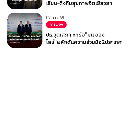
เรียน-ดึงทีมสุขภาพจิตเยียวยา
07 ส.ค. 69
การเมือง
ปธ.วุฒิสภา หารือ”มิน ออง
ไลง์”ผลักดันความร่วมมือ2ประเทศ