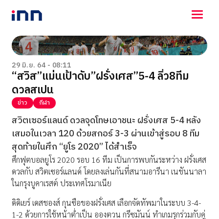
NEWS
ENTERTAINMENT
29 มิ.ย. 64 - 08:11
“สวิส”แม่นเป้าดับ”ฝรั่งเศส”5-4 ลิ่ว8ทีม
LIFESTYLE
ดวลสเปน
HOROSCOPE
LOTTERY
ข่าว
กีฬา
VIDEO
สวิตเซอร์แลนด์ ดวลจุดโทษเอาชนะ ฝรั่งเศส 5-4 หลัง
ร่วมด้วยช่วยกัน
เสมอในเวลา 120 ด้วยสกอร์ 3-3 ผ่านเข้าสู่รอบ 8 ทีม
สุดท้ายในศึก “ยูโร 2020” ได้สำเร็จ
ศึกฟุตบอลยูโร 2020 รอบ 16 ทีม เป็นการพบกันระหว่าง ฝรั่งเศส
ดวลกับ สวิตเซอร์แลนด์ โดยลงเล่นกันที่สนามอารีนา เนชันนาลา
ในกรุงบูคาเรสต์ ประเทศโรมาเนีย
ดิดิเยร์ เดสชองส์ กุนซือของฝรั่งเศส เลือกจัดทัพมาในระบบ 3-4-
1-2 ด้วยการใช้หน้าต่ำเป็น อองตวน กรีซมันน์ ทำเกมรุกร่วมกับคู่