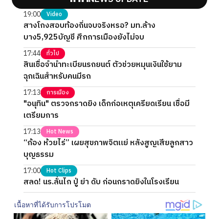
19:00
Video
สางโกงสอบท้องถิ่นจบจริงหรอ? มท.ล้าง
บาง5,925บัญชี ศึกการเมืองยังไม่จบ
17:44
ทั่วไป
สินเชื่อจำนำทะเบียนรถยนต์ ตัวช่วยหมุนเงินใช้ยาม
ฉุกเฉินสำหรับคนมีรถ
17:13
การเมือง
"อนุทิน" ตรวจกราดยิง เด็กก่อเหตุเครียดเรียน เชื่อมี
เตรียมการ
17:13
Hot News
“ก้อง ห้วยไร่” เผยสุขภาพจิตแย่ หลังสูญเสียลูกสาว
บุญธรรม
17:00
Hot Clips
สลด! นร.ลั่นไก ปู่ ย่า ดับ ก่อนกราดยิงในโรงเรียน