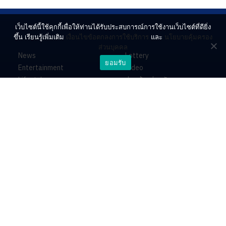
เว็บไซต์นี้ใช้คุกกี้เพื่อให้ท่านได้รับประสบการณ์การใช้งานเว็บไซต์ที่ดียิ่ง
ขึ้น เรียนรู้เพิ่มเติม
เงื่อนไขข้อตกลงการใช้บริการ
และ
นโยบายคุ้มครอง
ส่วนบุคคล
News
Lottery
ยอมรับ
Entertainment
Video
Lifestyle
ร่วมด้วยช่วยกัน
Horoscope
About
Contact
PR by Dataxet