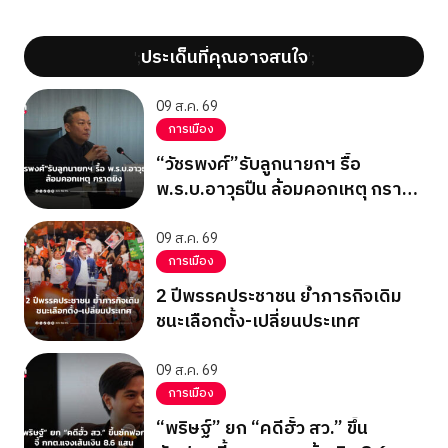
ประเด็นที่คุณอาจสนใจ
';
';
09 ส.ค. 69
การเมือง
“วัชรพงศ์”รับลูกนายกฯ รื้อ
พ.ร.บ.อาวุธปืน ล้อมคอกเหตุ กราด
ยิง
09 ส.ค. 69
การเมือง
2 ปีพรรคประชาชน ย้ำภารกิจเดิม
ชนะเลือกตั้ง-เปลี่ยนประเทศ
09 ส.ค. 69
การเมือง
“พริษฐ์” ยก “คดีฮั้ว สว.” ขึ้น