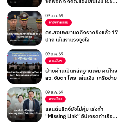
ซักฟอก จี้ กกต.แจงเส้นเงิน 8.6
แสน
09 ส.ค. 69
อาชญากรรม
ตร.สอบพยานคดีกราดยิงแล้ว 17
ปาก เน้นหาแรงจูงใจ
09 ส.ค. 69
การเมือง
ฝ่ายค้านเปิดหลักฐานเพิ่ม คดีโกง
สว. จับตา โพย-เส้นเงิน-เครือข่าย
09 ส.ค. 69
การเมือง
แลนด์บริดจ์ยังไม่คุ้ม เร่งทำ
“Missing Link” อัปเกรดท่าเรือ
ระนอง