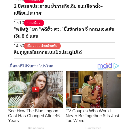
2 ปีพรรคประชาชน ย้ำภารกิจเดิม ชนะเลือกตั้ง-
เปลี่ยนประเทศ
15:10
การเมือง
“พริษฐ์” ยก “คดีฮั้ว สว.” ขึ้นซักฟอก จี้ กกต.แจงเส้น
เงิน 8.6 แสน
14:50
เรื่องร่วมด้วยช่วยกัน
ลืมกุญแจในรถกระบะเปิดประตูไม่ได้