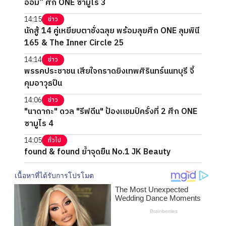
ออม” ศึก ONE ซามูไร 3
14:15
ข่าว
นักสู้ 14 คู่เหยียบตาชั่งฉลุย พร้อมลุยศึก ONE ลุมพินี
165 & The Inner Circle 25
14:14
ข่าว
พรรคประชาชน เสียใจกราดยิงเทพศิรินทร์นนทบุรี จี้
คุมอาวุธปืน
14:06
ข่าว
"นาดากะ" ดวล "รีฟดีน" ป้องแชมป์ครั้งที่ 2 ศึก ONE
ซามูไร 4
14:05
ทั่วไป
found & found ย้ำจุดยืน No.1 JK Beauty