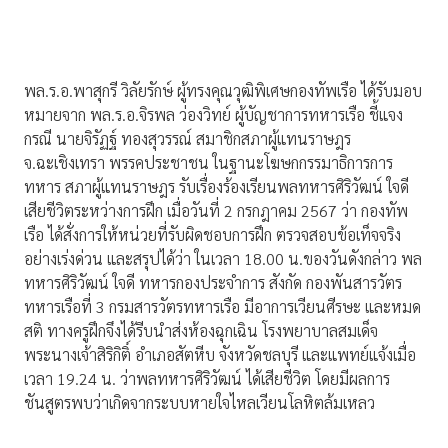
พล.ร.อ.พาสุกรี วิลัยรักษ์ ผู้ทรงคุณวุฒิพิเศษกองทัพเรือ ได้รับมอบ
หมายจาก พล.ร.อ.จิรพล ว่องวิทย์ ผู้บัญชาการทหารเรือ ชี้แจง
กรณี นายจิรัฏฐ์ ทองสุวรรณ์ สมาชิกสภาผู้แทนราษฎร
จ.ฉะเชิงเทรา พรรคประชาชน ในฐานะโฆษกกรรมาธิการการ
ทหาร สภาผู้แทนราษฎร รับเรื่องร้องเรียนพลทหารศิริวัฒน์ ใจดี
เสียชีวิตระหว่างการฝึก เมื่อวันที่ 2 กรกฎาคม 2567 ว่า กองทัพ
เรือ ได้สั่งการให้หน่วยที่รับผิดชอบการฝึก ตรวจสอบข้อเท็จจริง
อย่างเร่งด่วน และสรุปได้ว่า ในเวลา 18.00 น.ของวันดังกล่าว พล
ทหารศิริวัฒน์ ใจดี ทหารกองประจำการ สังกัด กองพันสารวัตร
ทหารเรือที่ 3 กรมสารวัตรทหารเรือ มีอาการเวียนศีรษะ และหมด
สติ ทางครูฝึกจึงได้รีบนำส่งห้องฉุกเฉิน โรงพยาบาลสมเด็จ
พระนางเจ้าสิริกิติ์ อำเภอสัตหีบ จังหวัดชลบุรี และแพทย์แจ้งเมื่อ
เวลา 19.24 น. ว่าพลทหารศิริวัฒน์ ได้เสียชีวิต โดยมีผลการ
ชันสูตรพบว่าเกิดจากระบบหายใจไหลเวียนโลหิตล้มเหลว