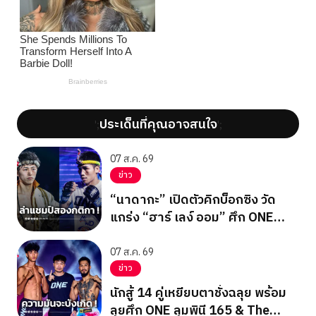
ประเด็นที่คุณอาจสนใจ
';
';
07 ส.ค. 69
ข่าว
“นาดากะ” เปิดตัวคิกบ็อกซิง วัด
แกร่ง “ฮาร์ เลง์ ออม” ศึก ONE
ซามูไร 3
07 ส.ค. 69
ข่าว
นักสู้ 14 คู่เหยียบตาชั่งฉลุย พร้อม
ลุยศึก ONE ลุมพินี 165 & The