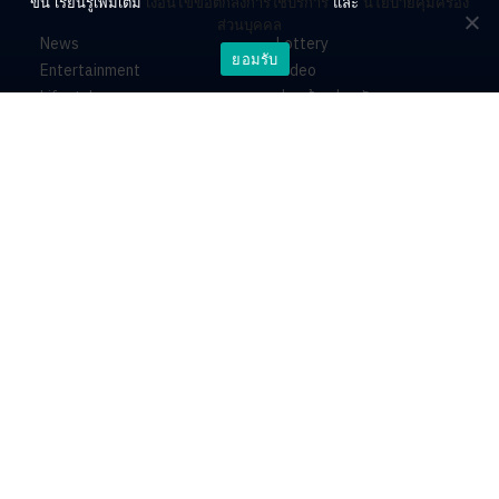
ขึ้น เรียนรู้เพิ่มเติม
เงื่อนไขข้อตกลงการใช้บริการ
และ
นโยบายคุ้มครอง
ส่วนบุคคล
News
Lottery
ยอมรับ
Entertainment
Video
Lifestyle
ร่วมด้วยช่วยกัน
Horoscope
About
Contact
PR by Dataxet