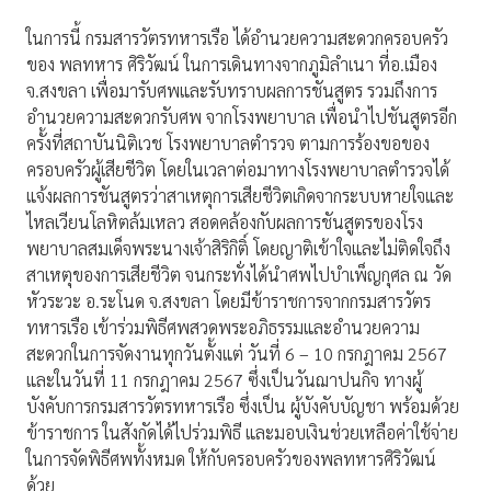
ในการนี้ กรมสารวัตรทหารเรือ ได้อำนวยความสะดวกครอบครัว
ของ พลทหาร ศิริวัฒน์ ในการเดินทางจากภูมิลำเนา ที่อ.เมือง
จ.สงขลา เพื่อมารับศพและรับทราบผลการชันสูตร รวมถึงการ
อำนวยความสะดวกรับศพ จากโรงพยาบาล เพื่อนำไปชันสูตรอีก
ครั้งที่สถาบันนิติเวช โรงพยาบาลตำรวจ ตามการร้องขอของ
ครอบครัวผู้เสียชีวิต โดยในเวลาต่อมาทางโรงพยาบาลตำรวจได้
แจ้งผลการชันสูตรว่าสาเหตุการเสียชีวิตเกิดจากระบบหายใจและ
ไหลเวียนโลหิตล้มเหลว สอดคล้องกับผลการชันสูตรของโรง
พยาบาลสมเด็จพระนางเจ้าสิริกิติ์ โดยญาติเข้าใจและไม่ติดใจถึง
สาเหตุของการเสียชีวิต จนกระทั่งได้นำศพไปบำเพ็ญกุศล ณ วัด
หัวระวะ อ.ระโนด จ.สงขลา โดยมีข้าราชการจากกรมสารวัตร
ทหารเรือ เข้าร่วมพิธีศพสวดพระอภิธรรมและอำนวยความ
สะดวกในการจัดงานทุกวันตั้งแต่ วันที่ 6 – 10 กรกฎาคม 2567
และในวันที่ 11 กรกฎาคม 2567 ซึ่งเป็นวันฌาปนกิจ ทางผู้
บังคับการกรมสารวัตรทหารเรือ ซึ่งเป็น ผู้บังคับบัญชา พร้อมด้วย
ข้าราชการ ในสังกัดได้ไปร่วมพิธี และมอบเงินช่วยเหลือค่าใช้จ่าย
ในการจัดพิธีศพทั้งหมด ให้กับครอบครัวของพลทหารศิริวัฒน์
ด้วย