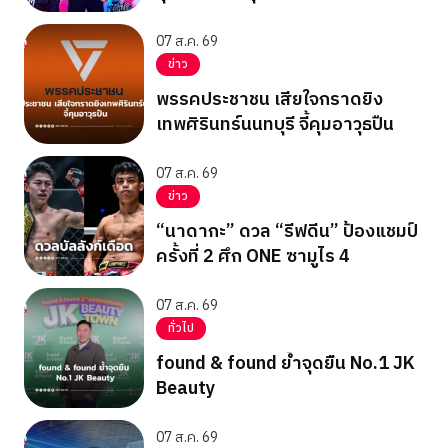
Inner Circle 25
07 ส.ค. 69
ข่าว
พรรคประชาชน เสียใจกราดยิง
เทพศิรินทร์นนทบุรี จี้คุมอาวุธปืน
07 ส.ค. 69
ข่าว
“นาดากะ” ดวล “รีฟดีน” ป้องแชมป์
ครั้งที่ 2 ศึก ONE ซามูไร 4
07 ส.ค. 69
ทั่วไป
found & found ย้ำจุดยืน No.1 JK
Beauty
07 ส.ค. 69