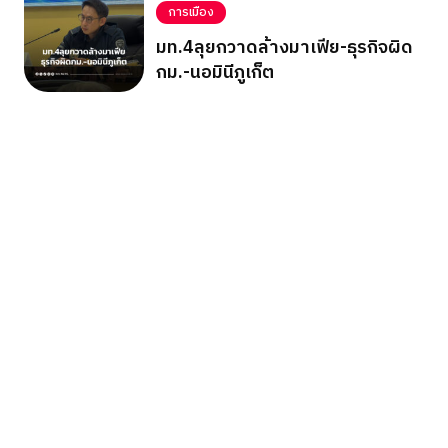
การเมือง
มท.4ลุยกวาดล้างมาเฟีย-ธุรกิจผิด
กม.-นอมินีภูเก็ต