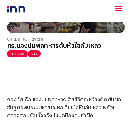
NEWS
ENTERTAINMENT
04 ต.ค. 67 - 17:18
ทร.แจงปมพลทหารดับหัวใจล้มเหลว
LIFESTYLE
HOROSCOPE
การเมือง
ข่าว
LOTTERY
VIDEO
ร่วมด้วยช่วยกัน
กองทัพเรือ แจงปมพลทหารเสียชีวิตระหว่างฝึก ยันผล
ชันสูตรพบระบบหายใจไหลเวียนโลหิตล้มเหลว พร้อม
ตรวจสอบข้อเท็จจริง ไม่ปกป้องคนทำผิด