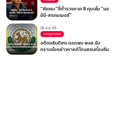
“ชัยชนะ”จี้ตำรวจภาค 8 คุมเข้ม “นอ
มินี-สแกมเมอร์”
06 ส.ค. 69
อาชญากรรม
อดีตอธิบดีสถ.ดอดพบ พงส.รับ
ทราบข้อกล่าวหาคดีโกงสอบท้องถิ่น