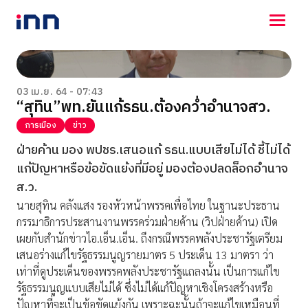
NEWS
ENTERTAINMENT
03 เม.ย. 64 - 07:43
“สุทิน”พท.ยันแก้รธน.ต้องคว่ำอำนาจสว.
LIFESTYLE
HOROSCOPE
การเมือง
ข่าว
LOTTERY
ฝ่ายค้าน มอง พปชร.เสนอแก้ รธน.แบบเสียไม่ได้ ชี้ไม่ได้
VIDEO
แก้ปัญหาหรือข้อขัดแย้งที่มีอยู่ มองต้องปลดล็อกอำนาจ
ร่วมด้วยช่วยกัน
ส.ว.
นายสุทิน คลังแสง รองหัวหน้าพรรคเพื่อไทย ในฐานะประธาน
กรรมาธิการประสานงานพรรคร่วมฝ่ายค้าน (วิปฝ่ายค้าน) เปิด
เผยกับสำนักข่าวไอ.เอ็น.เอ็น. ถึงกรณีพรรคพลังประชารัฐเตรียม
เสนอร่างแก้ไขรัฐธรรมนูญรายมาตร 5 ประเด็น 13 มาตรา ว่า
เท่าที่ดูประเด็นของพรรคพลังประชารัฐแถลงนั้น เป็นการแก้ไข
รัฐธรรมนูญแบบเสียไม่ได้ ซึ่งไม่ได้แก้ปัญหาเชิงโครงสร้างหรือ
ปัญหาที่จะเป็นข้อขัดแย้งกัน เพราะฉะนั้นถ้าจะแก้ไขเหมือนที่