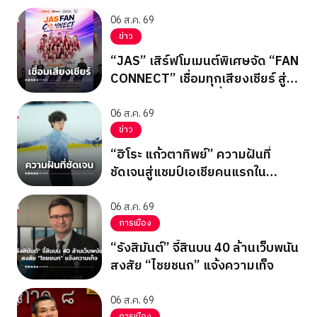
Inner Circle 26
06 ส.ค. 69
ข่าว
“JAS” เสิร์ฟโมเมนต์พิเศษจัด “FAN
CONNECT” เชื่อมทุกเสียงเชียร์ สู่
ทีมชาติไทย 15 ส.ค.นี้
06 ส.ค. 69
ข่าว
“ฮิโระ แก้วตาทิพย์” ความฝันที่
ชัดเจนสู่แชมป์เอเชียคนแรกใน
ประวัติศาสตร์
06 ส.ค. 69
การเมือง
“รังสิมันต์” จี้สินบน 40 ล้านเว็บพนัน
สงสัย “ไชยชนก” แจ้งความเท็จ
06 ส.ค. 69
การเมือง