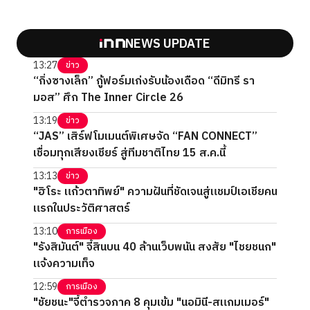
NEWS UPDATE
13:27
ข่าว
“กิ่งซางเล็ก” กู้ฟอร์มเก่งรับน้องเดือด “ดีมิทรี รา
มอส” ศึก The Inner Circle 26
13:19
ข่าว
“JAS” เสิร์ฟโมเมนต์พิเศษจัด “FAN CONNECT”
เชื่อมทุกเสียงเชียร์ สู่ทีมชาติไทย 15 ส.ค.นี้
13:13
ข่าว
"ฮิโระ แก้วตาทิพย์" ความฝันที่ชัดเจนสู่แชมป์เอเชียคน
แรกในประวัติศาสตร์
13:10
การเมือง
"รังสิมันต์" จี้สินบน 40 ล้านเว็บพนัน สงสัย "ไชยชนก"
แจ้งความเท็จ
12:59
การเมือง
"ชัยชนะ"จี้ตำรวจภาค 8 คุมเข้ม "นอมินี-สแกมเมอร์"