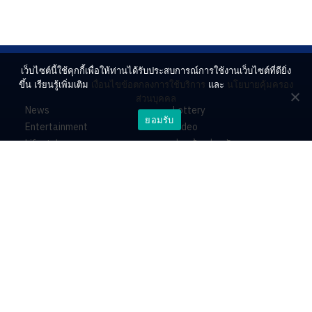
เว็บไซต์นี้ใช้คุกกี้เพื่อให้ท่านได้รับประสบการณ์การใช้งานเว็บไซต์ที่ดียิ่ง
ขึ้น เรียนรู้เพิ่มเติม
เงื่อนไขข้อตกลงการใช้บริการ
และ
นโยบายคุ้มครอง
ส่วนบุคคล
News
Lottery
ยอมรับ
Entertainment
Video
Lifestyle
ร่วมด้วยช่วยกัน
Horoscope
About
Contact
PR by Dataxet