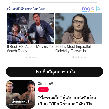
ประเด็นที่คุณอาจสนใจ
';
';
06 ส.ค. 69
ข่าว
“กิ่งซางเล็ก” กู้ฟอร์มเก่งรับน้อง
เดือด “ดีมิทรี รามอส” ศึก The