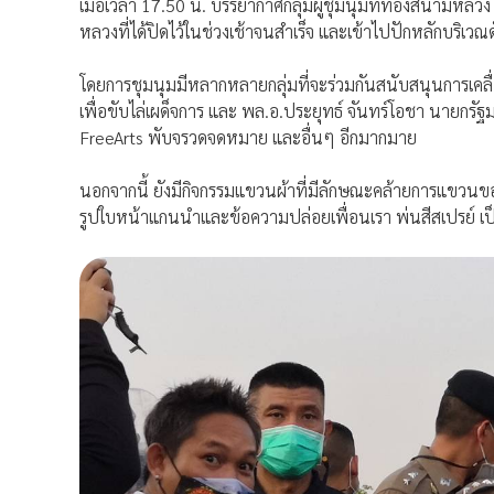
เมื่อเวลา 17.50 น. บรรยากาศกลุ่มผู้ชุมนุมที่ท้องสนามหลวง 
หลวงที่ได้ปิดไว้ในช่วงเช้าจนสำเร็จ และเข้าไปปักหลักบริเวณด
โดยการชุมนุมมีหลากหลายกลุ่มที่จะร่วมกันสนับสนุนการเค
เพื่อขับไล่เผด็จการ และ พล.อ.ประยุทธ์ จันทร์โอชา นายกรัฐ
FreeArts พับจรวดจดหมาย และอื่นๆ อีกมากมาย
นอกจากนี้ ยังมีกิจกรรมแขวนผ้าที่มีลักษณะคล้ายการแขวนขอ เ
รูปใบหน้าแกนนำและข้อความปล่อยเพื่อนเรา พ่นสีสเปรย์ เ