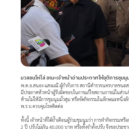
มวลชนโห่ไล่ ขณะเจ้าหน้าอ่านประกาศให้ยุติการชุมนุ
พ.ต.อ.สนอง แสงมณี ผู้กำกับการ สถานีตำรวจนครบาลชนะสงค
มีประกาศหัวหน้าผู้รับผิดชอบในการแก้ไขสถานการณ์ในส่วนที
ห้ามไม่ให้มีการชุมนุมมั่วสุม หรือจัดกิจกรรมในลักษณะหนึ่ง
พ.ร.บ.ควบคุมโรคติดต่อ
ทั้งนี้ เจ้าหน้าที่ได้ย้ำเตือนผู้ร่วมชุมนุมว่า การทำกิจกรรม
2 ปี ปรับไม่เกิน 40,000 บาท หรือทั้งจำทั้งปรับ จึงขอปร