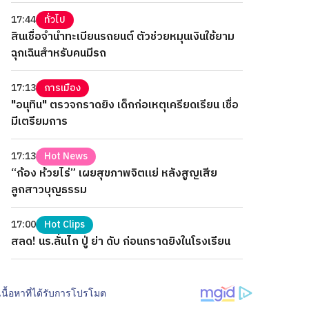
17:44
ทั่วไป
สินเชื่อจำนำทะเบียนรถยนต์ ตัวช่วยหมุนเงินใช้ยาม
ฉุกเฉินสำหรับคนมีรถ
17:13
การเมือง
"อนุทิน" ตรวจกราดยิง เด็กก่อเหตุเครียดเรียน เชื่อ
มีเตรียมการ
17:13
Hot News
“ก้อง ห้วยไร่” เผยสุขภาพจิตแย่ หลังสูญเสีย
ลูกสาวบุญธรรม
17:00
Hot Clips
สลด! นร.ลั่นไก ปู่ ย่า ดับ ก่อนกราดยิงในโรงเรียน