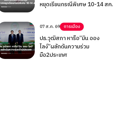
หยุดเรียนกรณีพิเศษ 10-14 สค.
07 ส.ค. 69
การเมือง
ปธ.วุฒิสภา หารือ”มิน ออง
ไลง์”ผลักดันความร่วม
มือ2ประเทศ