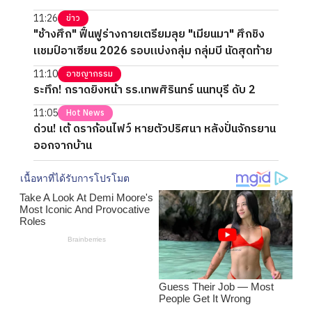
11:26
ข่าว
"ช้างศึก" ฟื้นฟูร่างกายเตรียมลุย "เมียนมา" ศึกชิง
แชมป์อาเซียน 2026 รอบแบ่งกลุ่ม กลุ่มบี นัดสุดท้าย
11:10
อาชญากรรม
ระทึก! กราดยิงหน้า รร.เทพศิรินทร์ นนทบุรี ดับ 2
11:05
Hot News
ด่วน! เต้ ดราก้อนไฟว์ หายตัวปริศนา หลังปั่นจักรยาน
ออกจากบ้าน