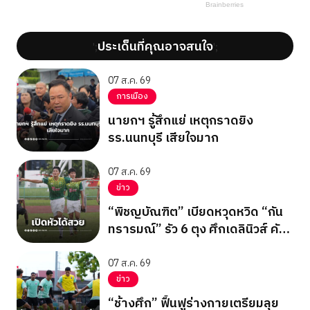
ประเด็นที่คุณอาจสนใจ
';
';
07 ส.ค. 69
การเมือง
นายกฯ รู้สึกแย่ เหตุกราดยิง
รร.นนทบุรี เสียใจมาก
07 ส.ค. 69
ข่าว
“พิชญบัณฑิต” เบียดหวุดหวิด “กัน
ทรารมณ์” รัว 6 ตุง ศึกเดลินิวส์ คัพ
2026
07 ส.ค. 69
ข่าว
“ช้างศึก” ฟื้นฟูร่างกายเตรียมลุย