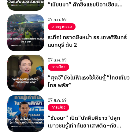
“เมียนมา” ศึกชิงแชมป์อาเซียน
2026 รอบแบ่งกลุ่ม กลุ่มบี นัด
สุดท้าย
07 ส.ค. 69
อาชญากรรม
ระทึก! กราดยิงหน้า รร.เทพศิรินทร์
นนทบุรี ดับ 2
07 ส.ค. 69
การเมือง
“ศุภจี”ยังไม่ฟันธงใช้เงินกู้ “ไทยเที่ยว
ไทย พลัส”
07 ส.ค. 69
การเมือง
“ชัยชนะ” เปิด”นักสืบสีขาว”ปลุก
เยาวชนรู้เท่าทันยาเสพติด–ภัย
ออนไลน์