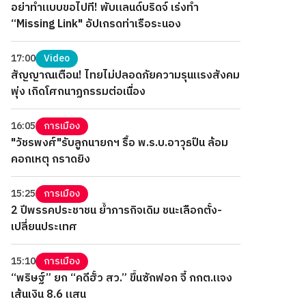
อย่าทำแบบขอไปที! พับแลนด์บริดจ์ เร่งทำ
“Missing Link" อัปเกรดท่าเรือระนอง
17:00
Video
สัญญาณเตือน! ไทยไม่ปลอดภัยความรุนแรงสังคม
พุ่ง เกิดโศกนาฏกรรมต่อเนื่อง
16:05
การเมือง
"วัชรพงศ์"รับลูกนายกฯ รื้อ พ.ร.บ.อาวุธปืน ล้อม
คอกเหตุ กราดยิง
15:25
การเมือง
2 ปีพรรคประชาชน ย้ำภารกิจเดิม ชนะเลือกตั้ง-
เปลี่ยนประเทศ
15:10
การเมือง
“พริษฐ์” ยก “คดีฮั้ว สว.” ขึ้นซักฟอก จี้ กกต.แจง
เส้นเงิน 8.6 แสน