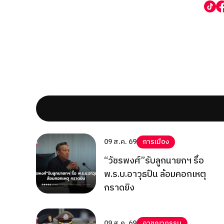
09 ส.ค. 69
การเมือง
“วัชรพงศ์”รับลูกนายกฯ รื้อ
พ.ร.บ.อาวุธปืน ล้อมคอกเหตุ
กราดยิง
09 ส.ค. 69
อาชญากรรม