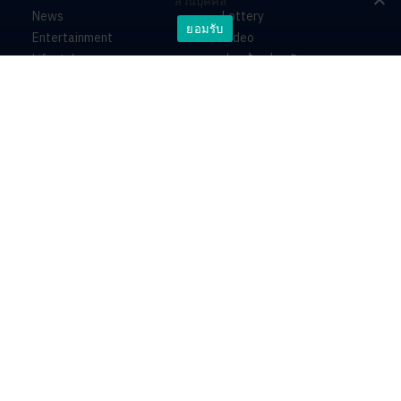
ส่วนบุคคล
News
Lottery
ยอมรับ
Entertainment
Video
Lifestyle
ร่วมด้วยช่วยกัน
Horoscope
About
Contact
PR by Dataxet