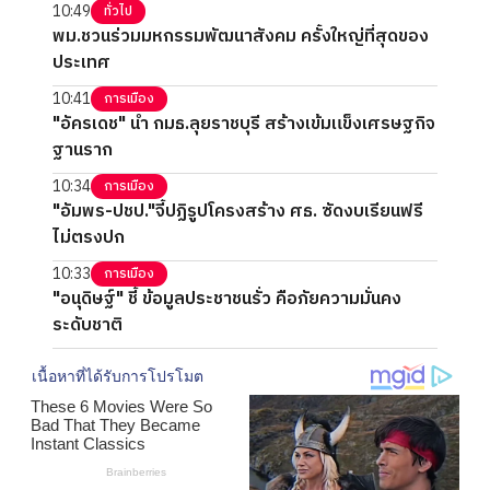
10:49
ทั่วไป
พม.ชวนร่วมมหกรรมพัฒนาสังคม ครั้งใหญ่ที่สุดของ
ประเทศ
10:41
การเมือง
"อัครเดช" นำ กมธ.ลุยราชบุรี สร้างเข้มแข็งเศรษฐกิจ
ฐานราก
10:34
การเมือง
"อัมพร-ปชป."จี้ปฏิรูปโครงสร้าง ศธ. ซัดงบเรียนฟรี
ไม่ตรงปก
10:33
การเมือง
"อนุดิษฐ์" ชี้ ข้อมูลประชาชนรั่ว คือภัยความมั่นคง
ระดับชาติ