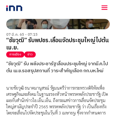
NEWS
ENTERTAINMENT
07 มี.ค. 65 - 07:15
“ชัยวุฒิ” รับพปชร.เลื่อนจัดประชุมใหญ่ไปต้น
LIFESTYLE
เม.ย.
HOROSCOPE
LOTTERY
การเมือง
ข่าว
VIDEO
“ชัยวุฒิ” รับ พลังประชารัฐเลื่อนประชุมใหญ่ จากมี.ค.ไป
ร่วมด้วยช่วยกัน
ต้น เม.ย.รอสรุปสถานที่ วาระสำคัญเลือก กก.บห.ใหม่
นายชัยวุฒิ ธนาคมานุสรณ์ รัฐมนตรีว่าการกระทรวงดิจิทัลเพื่อ
เศรษฐกิจและสังคม ในฐานะรองหัวหน้าพรรคพลังประชารัฐ เปิด
เผยกับสำนักข่าวไอ.เอ็น.เอ็น. ถึงกระแสข่าวการเลื่อนจัดประชุม
ใหญ่สามัญประจำปี 2565 พรรคพลังประชารัฐ ว่า เป็นเรื่องจริง
โดยจะเลื่อนไปจัดประชุมในวันที่ 3 เมษายน ซึ่งจากกำหนดการ