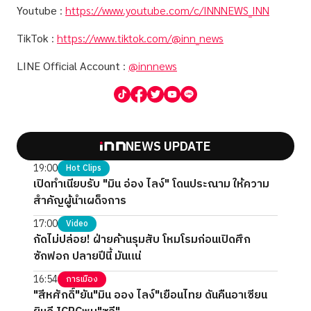
Youtube
:
https://www.youtube.com/c/INNNEWS_INN
TikTok
:
https://www.tiktok.com/@inn_news
LINE Official Account
:
@innnews
NEWS UPDATE
19:00
Hot Clips
เปิดทำเนียบรับ "มิน อ่อง ไลง์" โดนประณาม ให้ความ
สำคัญผู้นำเผด็จการ
17:00
Video
กัดไม่ปล่อย! ฝ่ายค้านรุมสับ โหมโรมก่อนเปิดศึก
ซักฟอก ปลายปีนี้ มันแน่
16:54
การเมือง
"สีหศักดิ์"ยัน"มิน ออง ไลง์"เยือนไทย ดันคืนอาเซียน