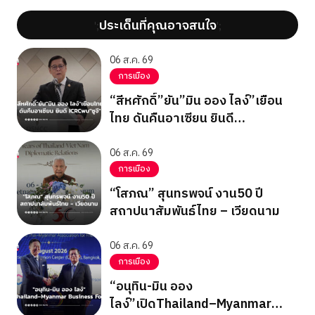
ประเด็นที่คุณอาจสนใจ
';
';
06 ส.ค. 69
การเมือง
“สีหศักดิ์”ยัน”มิน ออง ไลง์”เยือน
ไทย ดันคืนอาเซียน ยินดี
ICRCพบ”ซูจี”
06 ส.ค. 69
การเมือง
“โสภณ” สุนทรพจน์ งาน50 ปี
สถาปนาสัมพันธ์ไทย – เวียดนาม
06 ส.ค. 69
การเมือง
“อนุทิน-มิน ออง
ไลง์”เปิดThailand–Myanmar