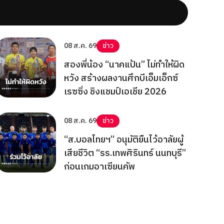
08 ส.ค. 69
ข่าว
สองพี่น้อง “นาคแป้น” ไม่ทำให้ผิด
หวัง สร้างผลงานศึกบีเอ็มเอ็กซ์
เรซซิ่ง ชิงแชมป์เอเชีย 2026
08 ส.ค. 69
ข่าว
“ส.บอลไทยฯ” อนุมัติยืนไว้อาลัยผู้
เสียชีวิต “รร.เทพศิรินทร์ นนทบุรี”
ก่อนเกมอาเซียนคัพ