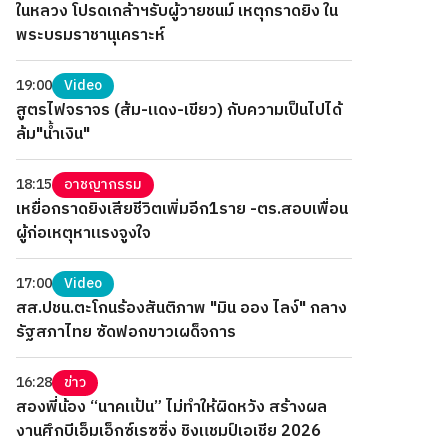
ในหลวง โปรดเกล้าฯรับผู้วายชนม์ เหตุกราดยิง ใน
พระบรมราชานุเคราะห์
19:00
Video
สูตรไฟจราจร (ส้ม-แดง-เขียว) กับความเป็นไปได้
ล้ม"น้ำเงิน"
18:15
อาชญากรรม
เหยื่อกราดยิงเสียชีวิตเพิ่มอีก1ราย -ตร.สอบเพื่อน
ผู้ก่อเหตุหาแรงจูงใจ
17:00
Video
สส.ปชน.ตะโกนร้องสันติภาพ "มิน ออง ไลง์" กลาง
รัฐสภาไทย ซัดฟอกขาวเผด็จการ
16:28
ข่าว
สองพี่น้อง “นาคแป้น” ไม่ทำให้ผิดหวัง สร้างผล
งานศึกบีเอ็มเอ็กซ์เรซซิ่ง ชิงแชมป์เอเชีย 2026