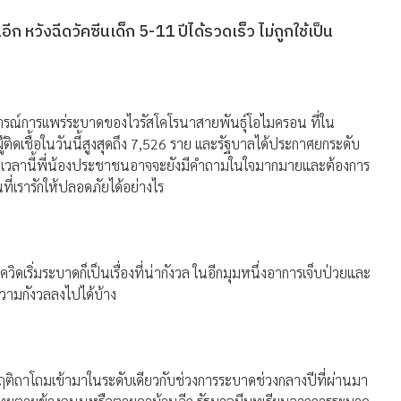
ก หวังฉีดวัคซีนเด็ก 5-11 ปีได้รวดเร็ว ไม่ถูกใช้เป็น
การณ์การเเพร่ระบาดของไวรัสโคโรนาสายพันธุ์โอไมครอน ที่ใน
้ติดเชื้อในวันนี้สูงสุดถึง 7,526 ราย เเละรัฐบาลได้ประกาศยกระดับ
ในเวลานี้พี่น้องประชาชนอาจจะยังมีคำถามในใจมากมายและต้องการ
ี่เรารักให้ปลอดภัยได้อย่างไร
ิดเริ่มระบาดก็เป็นเรื่องที่น่ากังวล ในอีกมุมหนึ่งอาการเจ็บป่วยและ
ามกังวลลงไปได้บ้าง
กฤติถาโถมเข้ามาในระดับเดียวกับช่วงการระบาดช่วงกลางปีที่ผ่านมา