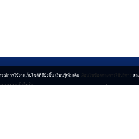
รณ์การใช้งานเว็บไซต์ที่ดียิ่งขึ้น เรียนรู้เพิ่มเติม
เงื่อนไขข้อตกลงการใช้บริการ
แล
น คอนเนกซ์ จำกัด
News
Lo
จจินดา ถนนกำแพงเพชร 6
Entertainment
Vi
ตจตุจักร กรุงเทพฯ 10900
Lifestyle
ร่
Horoscope
l.com
© 2024 INN NEWS. A