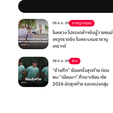
08 ส.ค. 69
อาชญากรรม
ในหลวง โปรดเกล้าฯรับผู้วายชนม์
เหตุกราดยิง ในพระบรมราชานุ
เคราะห์
08 ส.ค. 69
ข่าว
“ช้างศึก” ซ้อมครั้งสุดท้าย ก่อน
พบ “เมียนมา” ศึกอาเซียน คัพ
2026 นัดสุดท้าย รอบแบ่งกลุ่ม