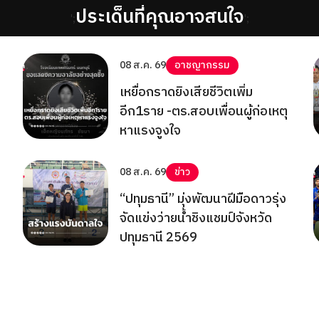
ประเด็นที่คุณอาจสนใจ
';
';
08 ส.ค. 69
อาชญากรรม
เหยื่อกราดยิงเสียชีวิตเพิ่ม
อีก1ราย -ตร.สอบเพื่อนผู้ก่อเหตุ
หาแรงจูงใจ
08 ส.ค. 69
ข่าว
“ปทุมธานี” มุ่งพัฒนาฝีมือดาวรุ่ง
จัดแข่งว่ายน้ำชิงแชมป์จังหวัด
ปทุมธานี 2569