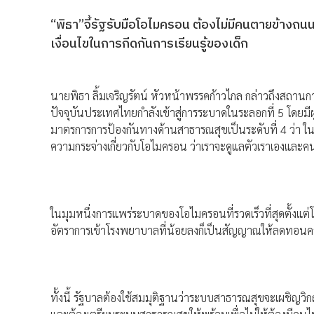
“พิธา”จี้รัฐรับมือโอไมครอน ต้องไม่มีคนตายข้างถนนอี
เงื่อนไขในการกีดกันการเรียนรู้ของเด็ก
นายพิธา ลิ้มเจริญรัตน์ หัวหน้าพรรคก้าวไกล กล่าวถึงสถาน
ปัจจุบันประเทศไทยกำลังเข้าสู่การระบาดในระลอกที่ 5 โดยมีผู
มาตรการการป้องกันทางด้านสาธารณสุขเป็นระดับที่ 4 ว่า 
ความกระจ่างเกี่ยวกับโอไมครอน ว่าเราจะดูแลตัวเราเองและคนท
ในมุมหนึ่งการแพร่ระบาดของโอไมครอนที่รวดเร็วที่สุดตั้งแต่โคว
อัตราการเข้าโรงพยาบาลที่น้อยลงก็เป็นสัญญาณให้ลดทอนคว
ทั้งนี้ รัฐบาลต้องใช้สมมุติฐานว่าระบบสาธารณสุขจะเผชิญวิ