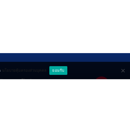
ะ
นโยบายคุ้มครองส่วนบุคคล
ยอมรับ
ttery
About
deo
Contact
วมด้วยช่วยกัน
PR by Dataxet
ll rights reserved.