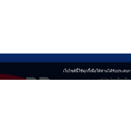
เว็บไซต์นี้ใช้คุกกี้เพื่อให้ท่านได้รับประสบกา
บริษัท ไอเอ็นเอ็
499 อาคารเบญ
แขวงลาดยาว เข
02-730-2424
innnews@gmai