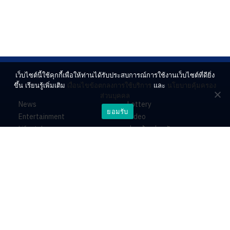
เว็บไซต์นี้ใช้คุกกี้เพื่อให้ท่านได้รับประสบการณ์การใช้งานเว็บไซต์ที่ดียิ่ง
ขึ้น เรียนรู้เพิ่มเติม
เงื่อนไขข้อตกลงการใช้บริการ
และ
นโยบายคุ้มครอง
ส่วนบุคคล
News
Lottery
ยอมรับ
Entertainment
Video
Lifestyle
ร่วมด้วยช่วยกัน
Horoscope
About
Contact
PR by Dataxet