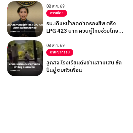
08 ส.ค. 69
การเมือง
รบ.เดินหน้าลดค่าครองชีพ ตรึง
LPG 423 บาท ควบคู่ไทยช่วยไทย
พลัส
08 ส.ค. 69
อาชญากรรม
ลูกสจ.โรงเรียนดังย่านสามเสน ชัก
ปืนขู่ ตบหัวเพื่อน