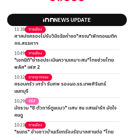
NEWS UPDATE
11:38
การเมือง
ศาลปกครองไม่รับวินิจฉัยคำขอ"สรณ"เพิกถอนมติค
กก.สรรหาฯ
10:49
การเมือง
"เอกนิติ"ย้ำรอประเมินความเหมาะสม"ไทยช่วยไทย
พลัส" เฟส 2
10:32
อาชญากรรม
ครอบครัว เศร้า รับศพ รองผอ.รร.เทพศิรินทร์
นนทบุรี
10:29
ซีรี่ส์
มัดรวม "8 ตัวการ์ตูนแมว" แสบ ซน แสนน่ารัก มัดใจ
คนดู
10:23
การเมือง
"ธนกร" อ้างชาวบ้านเรียกร้องรัฐบาลสานต่อ "ไทย