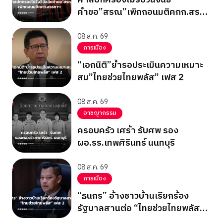
คำขอ”สรณ”เพิกถอนมติคกก.สรร
หาฯ
08 ส.ค. 69
การเมือง
“เอกนิติ”ย้ำรอประเมินความเหมาะ
สม”ไทยช่วยไทยพลัส” เฟส 2
08 ส.ค. 69
อาชญากรรม
ครอบครัว เศร้า รับศพ รอง
ผอ.รร.เทพศิรินทร์ นนทบุรี
08 ส.ค. 69
การเมือง
“ธนกร” อ้างชาวบ้านเรียกร้อง
รัฐบาลสานต่อ “ไทยช่วยไทยพลัส”
เฟส 2