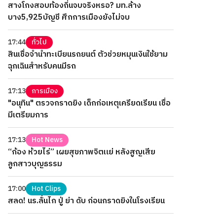
สางโกงสอบท้องถิ่นจบจริงหรอ? มท.ล้าง
บาง5,925บัญชี ศึกการเมืองยังไม่จบ
17:44
ทั่วไป
สินเชื่อจำนำทะเบียนรถยนต์ ตัวช่วยหมุนเงินใช้ยาม
ฉุกเฉินสำหรับคนมีรถ
17:13
การเมือง
"อนุทิน" ตรวจกราดยิง เด็กก่อเหตุเครียดเรียน เชื่อ
มีเตรียมการ
17:13
Hot News
“ก้อง ห้วยไร่” เผยสุขภาพจิตแย่ หลังสูญเสีย
ลูกสาวบุญธรรม
17:00
Hot Clips
สลด! นร.ลั่นไก ปู่ ย่า ดับ ก่อนกราดยิงในโรงเรียน