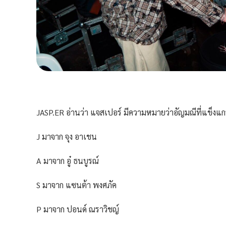
JASP.ER
อ่านว่า แจสเปอร์ มีความหมายว่าอัญมณีที่แข็งแก
J มาจาก จุง อาเชน
A มาจาก อู๋ ธนบูรณ์
S มาจาก แซนต้า พงศภัค
P มาจาก ปอนด์ ณราวิชญ์