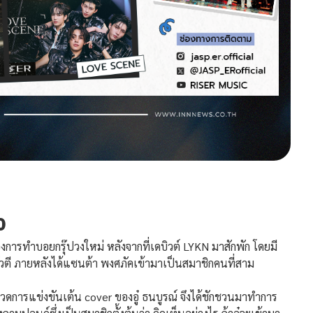
ง
ารทำบอยกรุ๊ปวงใหม่ หลังจากที่เดบิวต์ LYKN มาสักพัก โดยมี
ัวตี ภายหลังได้แซนต้า พงศภัคเข้ามาเป็นสมาชิกคนที่สาม
การแข่งขันเต้น cover ของอู๋ ธนบูรณ์ จึงได้ชักชวนมาทำการ