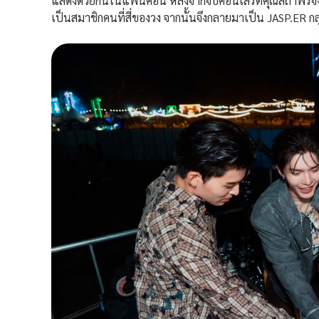
แสดงด้วยกันในแฟนคอน หลังจากจบคอนเสิร์ตคุณสถาพรจึงถามป
เป็นสมาชิกคนที่สี่ของวง จากนั้นจึงกลายมาเป็น JASP.ER 