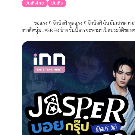
บันเทิงไทย
บันเทิง
ขอแรง ๆ อีกนิดสิ พูดแรง ๆ อีกนิดสิ ฉันมันเสพความช
จากสี่หนุ่ม JASP.ER บ้าง วันนี้ inn จะพามาเปิดประวัติของ