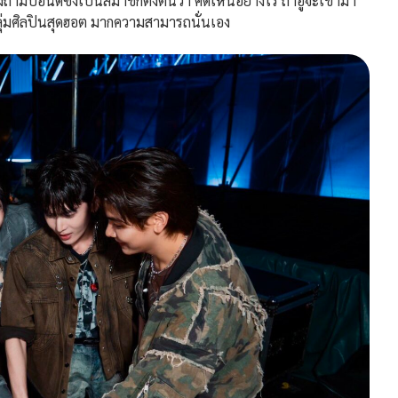
อนด์ซึ่งเป็นสมาชิกตั้งต้นว่า คิดเห็นอย่างไร ถ้าอู๋จะเข้ามา
กลุ่มศิลปินสุดฮอต มากความสามารถนั่นเอง