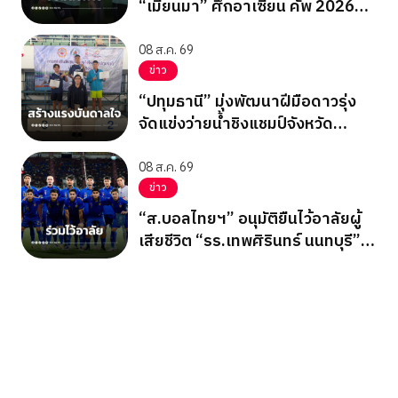
“เมียนมา” ศึกอาเซียน คัพ 2026
นัดสุดท้าย รอบแบ่งกลุ่ม
08 ส.ค. 69
ข่าว
“ปทุมธานี” มุ่งพัฒนาฝีมือดาวรุ่ง
จัดแข่งว่ายน้ำชิงแชมป์จังหวัด
ปทุมธานี 2569
08 ส.ค. 69
ข่าว
“ส.บอลไทยฯ” อนุมัติยืนไว้อาลัยผู้
เสียชีวิต “รร.เทพศิรินทร์ นนทบุรี”
ก่อนเกมอาเซียนคัพ