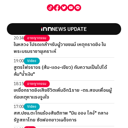
NEWS UPDATE
20:34
อาชญากรรม
ในหลวง โปรดเกล้าฯรับผู้วายชนม์ เหตุกราดยิง ใน
พระบรมราชานุเคราะห์
19:00
Video
สูตรไฟจราจร (ส้ม-แดง-เขียว) กับความเป็นไปได้
ล้ม"น้ำเงิน"
18:15
อาชญากรรม
เหยื่อกราดยิงเสียชีวิตเพิ่มอีก1ราย -ตร.สอบเพื่อนผู้
ก่อเหตุหาแรงจูงใจ
17:00
Video
สส.ปชน.ตะโกนร้องสันติภาพ "มิน ออง ไลง์" กลาง
รัฐสภาไทย ซัดฟอกขาวเผด็จการ