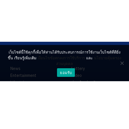
เว็บไซต์นี้ใช้คุกกี้เพื่อให้ท่านได้รับประสบการณ์การใช้งานเว็บไซต์ที่ดียิ่ง
ขึ้น เรียนรู้เพิ่มเติม
เงื่อนไขข้อตกลงการใช้บริการ
และ
นโยบายคุ้มครอง
ส่วนบุคคล
News
Lottery
ยอมรับ
Entertainment
Video
Lifestyle
ร่วมด้วยช่วยกัน
Horoscope
About
Contact
PR by Dataxet