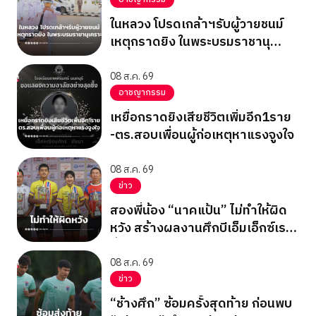
ในหลวง โปรดเกล้าฯรับผู้วายชนม์
เหตุกราดยิง ในพระบรมราชานุ
เคราะห์
08 ส.ค. 69
อาชญากรรม
เหยื่อกราดยิงเสียชีวิตเพิ่มอีก1ราย
-ตร.สอบเพื่อนผู้ก่อเหตุหาแรงจูงใจ
08 ส.ค. 69
ข่าว
สองพี่น้อง “นาคแป้น” ไม่ทำให้ผิด
หวัง สร้างผลงานศึกบีเอ็มเอ็กซ์เรซ
ซิ่ง ชิงแชมป์เอเชีย 2026
08 ส.ค. 69
ข่าว
“ช้างศึก” ซ้อมครั้งสุดท้าย ก่อนพบ