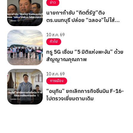
ข่าว
นายกฯกำชับ “กิตติ์รัฐ”ติง
ตร.นนทบุรี ปล่อย “ฉลอง”ไม่ใส่
กุญแจมือ
10 ส.ค. 69
ทั่วไป
ทรู 5G เชื่อม “5 มิติแห่งพะงัน” ด้วย
สัญญาณคุณภาพ
10 ส.ค. 69
การเมือง
“อนุทิน” ยกเลิกภารกิจขึ้นบิน F-16-
ไปตรวจเยี่ยมตามเดิม