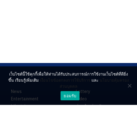
เว็บไซต์นี้ใช้คุกกี้เพื่อให้ท่านได้รับประสบการณ์การใช้งานเว็บไซต์ที่ดียิ่ง
ขึ้น เรียนรู้เพิ่มเติม
เงื่อนไขข้อตกลงการใช้บริการ
และ
นโยบายคุ้มครอง
ส่วนบุคคล
News
Lottery
ยอมรับ
Entertainment
Video
Lifestyle
ร่วมด้วยช่วยกัน
Horoscope
About