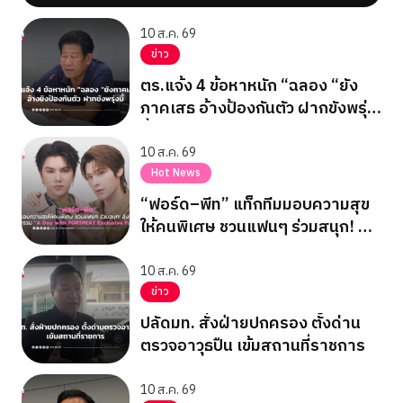
10 ส.ค. 69
ข่าว
ตร.แจ้ง 4 ข้อหาหนัก “ฉลอง “ยัง
ภาคเสธ อ้างป้องกันตัว ฝากขังพรุ่ง
นี้
10 ส.ค. 69
Hot News
“ฟอร์ด–พีท” แท็กทีมมอบความสุข
ให้คนพิเศษ ชวนแฟนๆ ร่วมสนุก! ลุ้น
ฟิน! ในกิจกรรม “A Day with
FORTPEAT Exclusive Fan Meet”
10 ส.ค. 69
ข่าว
ปลัดมท. สั่งฝ่ายปกครอง ตั้งด่าน
ตรวจอาวุธปืน เข้มสถานที่ราชการ
10 ส.ค. 69