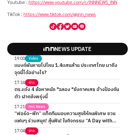
Youtube :
https://www.youtube.com/c/INNNEWS_INN
TikTok :
https://www.tiktok.com/@inn_news
NEWS UPDATE
19:00
Video
แบงก์พันหายไปไหน 1.4แสนล้าน ประเทศไทย มาถึง
จุดนี้ได้อย่างไร?
17:34
ข่าว
ตร.แจ้ง 4 ข้อหาหนัก "ฉลอง "ยังภาคเสธ อ้างป้องกัน
ตัว ฝากขังพรุ่งนี้
17:21
Hot News
“ฟอร์ด–พีท” แท็กทีมมอบความสุขให้คนพิเศษ ชวน
แฟนๆ ร่วมสนุก! ลุ้นฟิน! ในกิจกรรม “A Day with
FORTPEAT Exclusive Fan Meet”
17:04
ข่าว