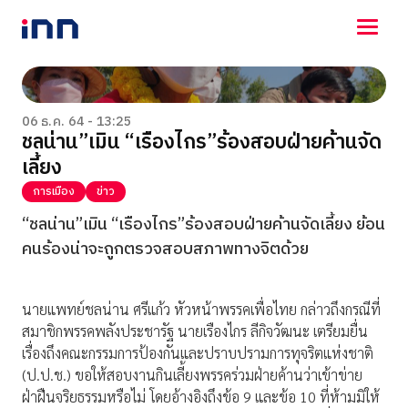
NEWS
ENTERTAINMENT
06 ธ.ค. 64 - 13:25
ชลน่าน”เมิน “เรืองไกร”ร้องสอบฝ่ายค้านจัด
LIFESTYLE
เลี้ยง
HOROSCOPE
LOTTERY
การเมือง
ข่าว
VIDEO
“ชลน่าน”เมิน “เรืองไกร”ร้องสอบฝ่ายค้านจัดเลี้ยง ย้อน
ร่วมด้วยช่วยกัน
คนร้องน่าจะถูกตรวจสอบสภาพทางจิตด้วย
นายแพทย์ชลน่าน ศรีแก้ว หัวหน้าพรรคเพื่อไทย กล่าวถึงกรณีที่
สมาชิกพรรคพลังประชารัฐ นายเรืองไกร ลีกิจวัฒนะ เตรียมยื่น
เรื่องถึงคณะกรรมการป้องกันและปราบปรามการทุจริตแห่งชาติ
(ป.ป.ช.) ขอให้สอบงานกินเลี้ยงพรรคร่วมฝ่ายค้านว่าเข้าข่าย
ฝ่าฝืนจริยธรรมหรือไม่ โดยอ้างอิงถึงข้อ 9 และข้อ 10 ที่ห้ามมิให้