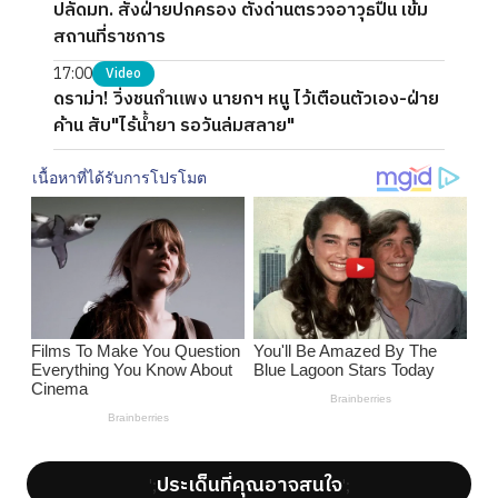
ปลัดมท. สั่งฝ่ายปกครอง ตั้งด่านตรวจอาวุธปืน เข้ม
สถานที่ราชการ
17:00
Video
ดราม่า! วิ่งชนกำแพง นายกฯ หนู ไว้เตือนตัวเอง-ฝ่าย
ค้าน สับ"ไร้น้ำยา รอวันล่มสลาย"
ประเด็นที่คุณอาจสนใจ
';
';