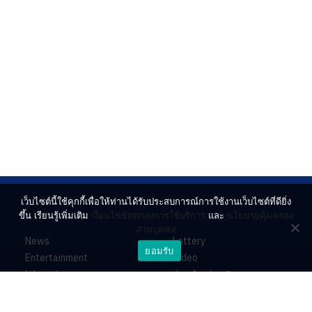
เว็บไซต์นี้ใช้คุกกี้เพื่อให้ท่านได้รับประสบการณ์การใช้งานเว็บไซต์ที่ดียิ่ง
ขึ้น เรียนรู้เพิ่มเติม
เงื่อนไขข้อตกลงการใช้บริการ
และ
นโยบายคุ้มครอง
ส่วนบุคคล
News
Lottery
ยอมรับ
Entertainment
Video
Lifestyle
ร่วมด้วยช่วยกัน
Horoscope