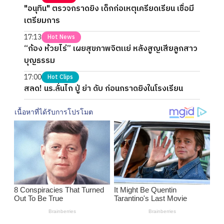
"อนุทิน" ตรวจกราดยิง เด็กก่อเหตุเครียดเรียน เชื่อมี
เตรียมการ
17:13
Hot News
“ก้อง ห้วยไร่” เผยสุขภาพจิตแย่ หลังสูญเสียลูกสาว
บุญธรรม
17:00
Hot Clips
สลด! นร.ลั่นไก ปู่ ย่า ดับ ก่อนกราดยิงในโรงเรียน