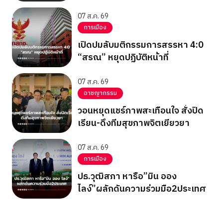
07 ส.ค. 69
การเมือง
เปิดปมลับมติกรรมการสรรหา 4:0
“สรณ” หยุดปฏิบัติหน้าที่
07 ส.ค. 69
อาชญากรรม
วอนหยุดแชร์ภาพสะเทือนใจ สั่งปิด
เรียน-ดึงทีมสุขภาพจิตเยียวยา
07 ส.ค. 69
การเมือง
ปธ.วุฒิสภา หารือ”มิน ออง
ไลง์”ผลักดันความร่วมมือ2ประเทศ