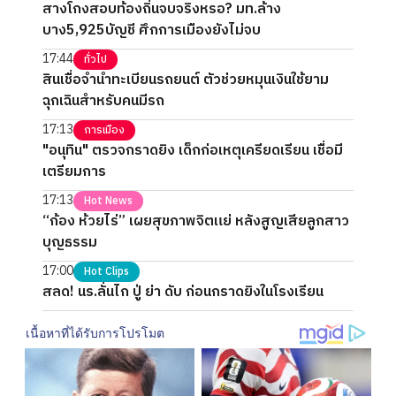
สางโกงสอบท้องถิ่นจบจริงหรอ? มท.ล้าง
บาง5,925บัญชี ศึกการเมืองยังไม่จบ
17:44
ทั่วไป
สินเชื่อจำนำทะเบียนรถยนต์ ตัวช่วยหมุนเงินใช้ยาม
ฉุกเฉินสำหรับคนมีรถ
17:13
การเมือง
"อนุทิน" ตรวจกราดยิง เด็กก่อเหตุเครียดเรียน เชื่อมี
เตรียมการ
17:13
Hot News
“ก้อง ห้วยไร่” เผยสุขภาพจิตแย่ หลังสูญเสียลูกสาว
บุญธรรม
17:00
Hot Clips
สลด! นร.ลั่นไก ปู่ ย่า ดับ ก่อนกราดยิงในโรงเรียน