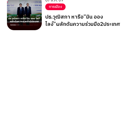
07 ส.ค. 69
การเมือง
ปธ.วุฒิสภา หารือ”มิน ออง
ไลง์”ผลักดันความร่วมมือ2ประเทศ