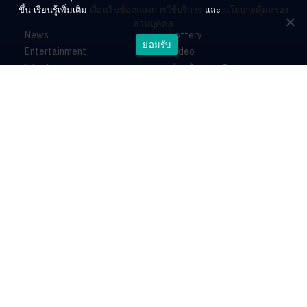
ขึ้น เรียนรู้เพิ่มเติม
เงื่อนไขข้อตกลงการใช้บริการ
และ
นโยบายคุ้มครอง
ส่วนบุคคล
News
Lottery
ยอมรับ
Entertainment
Video
Lifestyle
ร่วมด้วยช่วยกัน
Horoscope
About
Contact
PR by Dataxet