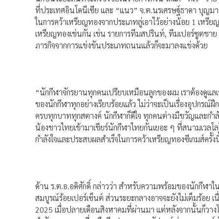
ที่ประเทศอินโดนีเซีย และ “แนว” จ.ต.นรเศรษฐ์ธาดา บุญมา ก
ในการคว้าเหรียญทองจากประเภทลู่เอาไว้อย่างน้อย 1 เหรียญท
เหรียญทองเช่นกัน เช่น รายการทีมสปรินท์, ทีมเปอร์ซูตชาย แล
ภารกิจจากการแข่งขันประเภทถนนแล้วก็จะมาลงแข่งด้วย
“นักกีฬาจักรยานทุกคนเปรียบเหมือนลูกของผม เราต้องดูแลเ
ของนักกีฬาทุกอย่างเรียบร้อยแล้ว ไม่ว่าจะเป็นเรื่องอุปกรณ์ฝึ
ครบทุกบาททุกสตางค์ นักกีฬาก็ดีใจ ทุกคนต่างมีขวัญและกำล
น้องชาวไทยเข้ามาเชียร์นักกีฬาไทยกันเยอะ ๆ ที่สนามเวลโลโด
กำลังใจและประสบผลสำเร็จในการคว้าเหรียญทองซีเกมส์ครั้ง
ด้าน ร.ต.อ.อดิศักดิ์ กล่าวว่า สำหรับความพร้อมของนักกีฬา
สมบูรณ์ร้อยเปอร์เซ็นต์ ส่วนระยะกลางอาจจะยังไม่เต็มร้อย เน
2025 เมื่อปลายเดือนสิงหาคมที่ผ่านมา แต่หลังจากนั้นก็วางโ