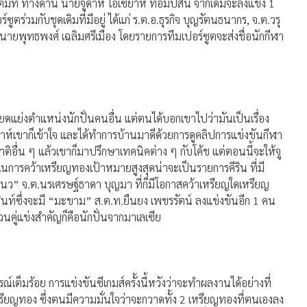
็มที่ ทางด้าน นายจูดาห์ ไอเซยาห์ ทอมป์สัน จากเดิมจะลงแข่ง 1
ร่วมกับชุดเดิมที่มีอยู่ ได้แก่ ร.ต.อ.ธุรกิจ บุญรัตนธนากร, จ.ต.วรุ
นายพุทธพงศ์ เฉลิมศรีเมือง โดยรายการทีมเปอร์ซูตจะส่งชื่อนักกีฬา
ยดแย่งตำแหน่งนักปั่นคนอื่น แต่ตนได้บอกเขาไปว่ามันเป็นเรื่อง
จูดาห์เขาก็เข้าใจ และได้ทำการบ้านมาดีด้วยการดูคลิปการแข่งขันกีฬา
าติอื่น ๆ แล้วเขาก็มาปรึกษาเทคนิคต่าง ๆ กับโค้ช แต่ตอนนี้จะให้จู
นการคว้าเหรียญทองเป้าหมายสูงสุดน่าจะเป็นรายการคีริน ที่มี
“แนว” จ.ต.นรเศรษฐ์ธาดา บุญมา ที่ก็มีโอกาสคว้าเหรียญใดเหรียญ
ินท์ซึ่งจะมี “มะขาม” ส.ต.ท.ยืนยง เพชรรัตน์ ลงแข่งขันอีก 1 คน
่วนคู่แข่งสำคัญก็คือนักปั่นจากมาเลเซีย
เต็มร้อย การแข่งขันซีเกมส์ครั้งนี้หวังว่าจะทำผลงานได้อย่างที่
ียญทอง ซึ่งตนมีความมั่นใจว่าจะกวาดทั้ง 2 เหรียญทองที่ตนเองลง