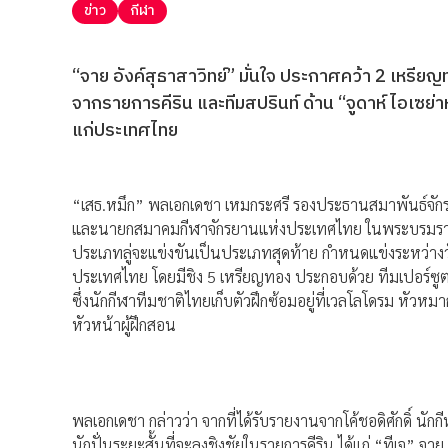
ข่าว
กีฬา
“จาย อังค์สุธาสาวิทย์” มั่นใจ ประกาศคว้า 2 เหรียญ
จากรายการคีริน และทีมสปรินท์ ด้าน “จูดาห์ ไอเซย่าห์ ท
แก่ประเทศไทย
“เสธ.หมึก” พลเอกเดชา เหมกระศรี รองประธานสมาพันธ์จักร
และนายกสมาคมกีฬาจักรยานแห่งประเทศไทย ในพระบรมราชูปถัม
ประเภทลู่จะแข่งขันเป็นประเภทสุดท้าย กำหนดแข่งระหว่างวั
ประเทศไทย โดยมีชิง 5 เหรียญทอง ประกอบด้วย ทีมเปอร์ซู
ซึ่งนักกีฬาทีมชาติไทยเก็บตัวฝึกซ้อมอยู่ที่เวลโลโดรม หัวห
หัวหน้าผู้ฝึกสอน
พลเอกเดชา กล่าวว่า จากที่ได้รับรายงานจากโค้ชอดิศักดิ์ นั
นักปั่นระยะสั้นที่จะลงชิงชัยในรายการคีริน ได้แก่ “ทีเจ” จาย 