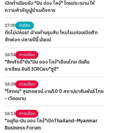
เปิดทำเนียบรับ "มิน อ่อง ไลง์" โดนประณาม ให้
ความสำคัญผู้นำเผด็จการ
17:00
Video
กัดไม่ปล่อย! ฝ่ายค้านรุมสับ โหมโรมก่อนเปิดศึก
ซักฟอก ปลายปีนี้ มันแน่
16:54
การเมือง
"สีหศักดิ์"ยัน"มิน ออง ไลง์"เยือนไทย ดันคืน
อาเซียน ยินดี ICRCพบ"ซูจี"
16:28
การเมือง
"โสภณ" สุนทรพจน์ งาน50 ปี สถาปนาสัมพันธ์ไทย
- เวียดนาม
16:13
การเมือง
"อนุทิน-มิน ออง ไลง์"เปิดThailand–Myanmar
Business Forum