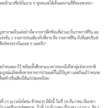
ทยเข้ามาเชียร์กันมาก ๆ ทุกคนจะได้เห็นผลงานที่ดีของพวกเรา
ัญหาบาดเจ็บแต่อย่างใด จากการฝึกซ้อมที่ผ่านมาในรายการคีริน ผม
แข่งขัน 2 รายการเช่นเดียวกับพี่จาย คือ รายการคีริน กับทีมสปรินท์
เชียร์พวกเรากันเยอะ ๆ นะครับ”
ค้ชกำหนดเอาไว้ พร้อมทั้งศึกษาแนวทางของนักกีฬาคู่แข่งจากชาติ
สมบูรณ์แม้จะเพิ่งหายจากการป่วยแต่ก็ไม่มีปัญหา และถึงแม้ว่าตนจะ
พื่อสร้างชื่อเสียงให้แก่ประเทศไทย
่ 33 ณ เวลโลโดรม หัวหมาก มีดังนี้ วันที่ 18 ธันวาคม เริ่มเวลา
 และทีมเปอร์ซูตชาย, วันที่ 19 ธันวาคม เริ่มเวลา 14.00 น. ชิง 2