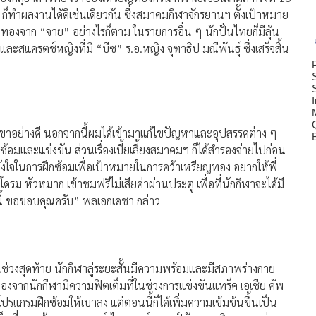
็ทำผลงานได้ดีเช่นเดียวกัน ซึ่งสมาคมกีฬาจักรยานฯ ตั้งเป้าหมาย
องจาก “จาย” อย่างไรก็ตาม ในรายการอื่น ๆ นักปั่นไทยก็มีลุ้น
ะสแครตช์หญิงที่มี “บีซ” ร.อ.หญิง จุฑาธิป มณีพันธุ์ ซึ่งเสร็จสิ้น
ขาอย่างดี นอกจากนี้ผมได้เข้ามาแก้ไขปัญหาและอุปสรรคต่าง ๆ
กซ้อมและแข่งขัน ส่วนเรื่องเบี้ยเลี้ยงสมาคมฯ ก็ได้สำรองจ่ายไปก่อน
ังใจในการฝึกซ้อมเพื่อเป้าหมายในการคว้าเหรียญทอง อยากให้พี่
รม หัวหมาก เข้าชมฟรีไม่เสียค่าผ่านประตู เพื่อที่นักกีฬาจะได้มี
นี้ ขอขอบคุณครับ” พลเอกเดชา กล่าว
ในช่วงสุดท้าย นักกีฬาลู่ระยะสั้นมีความพร้อมและมีสภาพร่างกาย
ื่องจากนักกีฬามีความฟิตเต็มที่ในช่วงการแข่งขันแทร็ค เอเชีย คัพ
ปรแกรมฝึกซ้อมให้เบาลง แต่ตอนนี้ก็ได้เพิ่มความเข้มข้นขึ้นเป็น