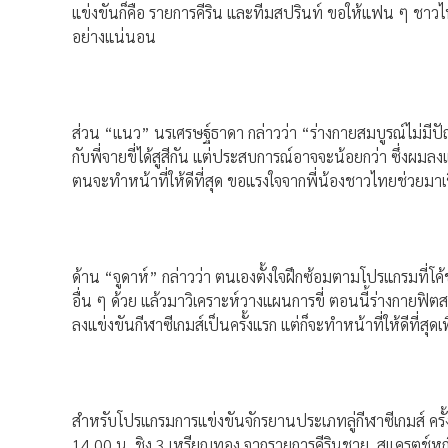
แข่งขันก็คือ รายการคีริน และทีมสปรินท์ ขอให้แฟน ๆ ชาวไ
อย่างแน่นอน
ส่วน “แนว” นรเศรษฐ์ธาดา กล่าวว่า “ร่างกายสมบูรณ์ไม่มีป
กับพี่จายขี่ได้สูสีกัน แต่ประสบการณ์อาจจะน้อยกว่า ซึ่งผมลง
ตนจะทำหน้าที่ให้ดีที่สุด ขอแรงใจจากพี่น้องชาวไทยช่วยมา
ด้าน “จูดาห์” กล่าวว่า ตนเองตั้งใจฝึกซ้อมตามโปรแกรมที่โ
อื่น ๆ ด้วย แล้วมาวิเคราะห์วางแผนการขี่ ตอนนี้ร่างกายฟิต
ลงแข่งขันกีฬาซีเกมส์เป็นครั้งแรก แต่ก็จะทำหน้าที่ให้ดีที่สุดเ
สำหรับโปรแกรมการแข่งขันจักรยานประเภทลู่กีฬาซีเกมส์ ครั้งที
14.00 น. ชิง 3 เหรียญทอง จากรายการคีรินชาย, สแครตช์หญิง