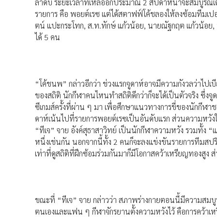
ลำดับ ระยะเวลาที่เหลืออีกประมาณ 2 สัปดาห์น่าจะสมบูรณ์เต
รายการ คือ พอยต์เรซ แต่ได้สตาฟฟ์โค้ชลองให้ลงซ้อมทีมเปอร์ซูต
ตน์ แปะกระโทก, ส.ท.ทักษ์ แก้วน้อย, นายณัฐกฤต แก้วน้อย, 
ได้ 5 คน
“โค้ชนพ” กล่าวอีกว่า ช่วงแรกจูดาห์อาจมีความกังวลว่าไปเบี
ของสถิติ นักกีฬาคนไหนทำสถิติดีกว่าก็จะได้เป็นตัวจริง ซึ่ง
ซีเกมส์ครั้งที่ผ่าน ๆ มา เพื่อศึกษาแนวทางการขี่ของนักกีฬาช
ดาห์เน้นไปที่รายการพอยต์เรซเป็นอันดับแรก ส่วนความหวังใ
“ทีเจ” จาย อังค์สุธาสาวิทย์ เป็นนักกีฬาความหวัง รวมทั้ง 
หนึ่งเช่นกัน นอกจากนี้ทั้ง 2 คนก็จะลงแข่งขันรายการทีมสปร
เท่าที่ดูสถิติที่ฝึกซ้อมร่วมกันมาก็มีโอกาสคว้าเหรียญทองสูง ส
ขณะที่ “ทีเจ” จาย กล่าวว่า สภาพร่างกายตอนนี้มีความสมบูรณ์
ตนเองและแฟน ๆ กีฬาจักรยานตั้งความหวังไว้ คือการคว้าเหร