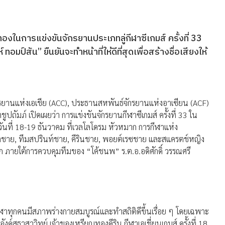
ทองในการแข่งขันจักรยานประเภทลู่กีฬาซีเกมส์ ครั้งที่ 33
อมป์สัน” ยืนยันจะทำหน้าที่ให้ดีที่สุดเพื่อสร้างชื่อเสียงให้
ยานแห่งเอเชีย (ACC), ประธานสหพันธ์จักรยานแห่งอาเซียน (ACF)
ภ์ เปิดเผยว่า การแข่งขันจักรยานกีฬาซีเกมส์ ครั้งที่ 33 ใน
นที่ 18-19 ธันวาคม ที่เวลโลโดรม หัวหมาก การกีฬาแห่ง
ตชาย, ทีมสปรินท์ชาย, คีรินชาย, พอยต์เรซชาย และสแครตช์หญิง
มาก ภายใต้การควบคุมทีมของ “โค้ชนพ” ร.ต.อ.อดิศักดิ์ วรรณศรี
กกีฬาทุกคนมีสภาพร่างกายสมบูรณ์และทำสถิติดีขึ้นเรื่อย ๆ โดยเฉพาะ
อังค์สุธาสาวิทย์ เจ้าของเหรียญทองคีริน กีฬาเอเชี่ยนเกมส์ ครั้งที่ 18