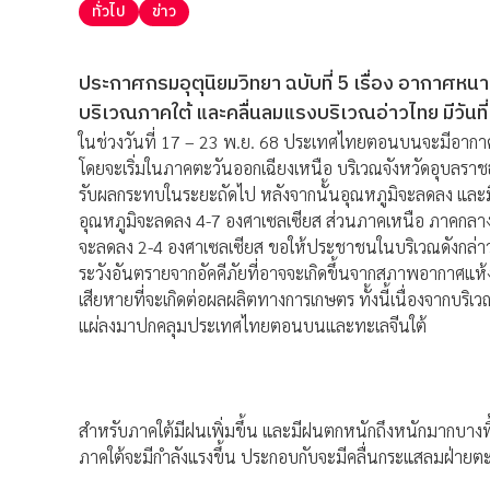
ทั่วไป
ข่าว
ประกาศกรมอุตุนิยมวิทยา ฉบับที่ 5 เรื่อง อากา
บริเวณภาคใต้ และคลื่นลมแรงบริเวณอ่าวไทย มีวันที
ในช่วงวันที่ 17 – 23 พ.ย. 68 ประเทศไทยตอนบนจะมีอากาศ
โดยจะเริ่มในภาคตะวันออกเฉียงเหนือ บริเวณจังหวัดอุบลราชธา
รับผลกระทบในระยะถัดไป หลังจากนั้นอุณหภูมิจะลดลง และม
อุณหภูมิจะลดลง 4-7 องศาเซลเซียส ส่วนภาคเหนือ ภาคกล
จะลดลง 2-4 องศาเซลเซียส ขอให้ประชาชนในบริเวณดังกล่าว
ระวังอันตรายจากอัคคีภัยที่อาจจะเกิดขึ้นจากสภาพอากาศแ
เสียหายที่จะเกิดต่อผลผลิตทางการเกษตร ทั้งนี้เนื่องจาก
แผ่ลงมาปกคลุมประเทศไทยตอนบนและทะเลจีนใต้
สำหรับภาคใต้มีฝนเพิ่มขึ้น และมีฝนตกหนักถึงหนักมากบางพื
ภาคใต้จะมีกำลังแรงขึ้น ประกอบกับจะมีคลื่นกระแสลมฝ่ายตะ