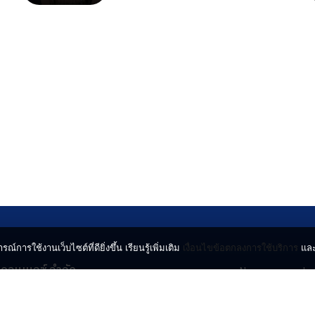
รณ์การใช้งานเว็บไซต์ที่ดียิ่งขึ้น เรียนรู้เพิ่มเติม
เงื่อนไขข้อตกลงการใช้บริการ
แล
น คอนเนกซ์ จำกัด
News
Lo
จจินดา ถนนกำแพงเพชร 6
Entertainment
Vi
ตจตุจักร กรุงเทพฯ 10900
Lifestyle
ร่