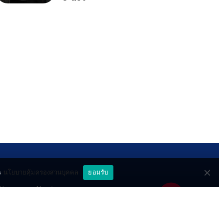
ะ
นโยบายคุ้มครองส่วนบุคคล
ยอมรับ
ttery
About
deo
Contact
วมด้วยช่วยกัน
PR by Dataxet