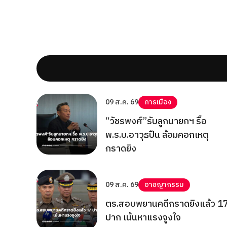
09 ส.ค. 69
การเมือง
“วัชรพงศ์”รับลูกนายกฯ รื้อ
พ.ร.บ.อาวุธปืน ล้อมคอกเหตุ
กราดยิง
09 ส.ค. 69
อาชญากรรม
ตร.สอบพยานคดีกราดยิงแล้ว 1
ปาก เน้นหาแรงจูงใจ