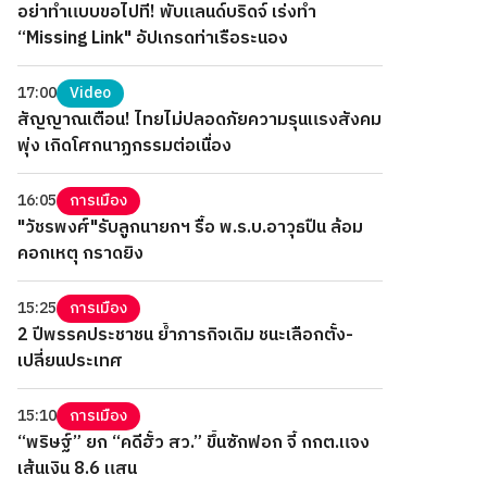
อย่าทำแบบขอไปที! พับแลนด์บริดจ์ เร่งทำ
“Missing Link" อัปเกรดท่าเรือระนอง
17:00
Video
สัญญาณเตือน! ไทยไม่ปลอดภัยความรุนแรงสังคม
พุ่ง เกิดโศกนาฏกรรมต่อเนื่อง
16:05
การเมือง
"วัชรพงศ์"รับลูกนายกฯ รื้อ พ.ร.บ.อาวุธปืน ล้อม
คอกเหตุ กราดยิง
15:25
การเมือง
2 ปีพรรคประชาชน ย้ำภารกิจเดิม ชนะเลือกตั้ง-
เปลี่ยนประเทศ
15:10
การเมือง
“พริษฐ์” ยก “คดีฮั้ว สว.” ขึ้นซักฟอก จี้ กกต.แจง
เส้นเงิน 8.6 แสน