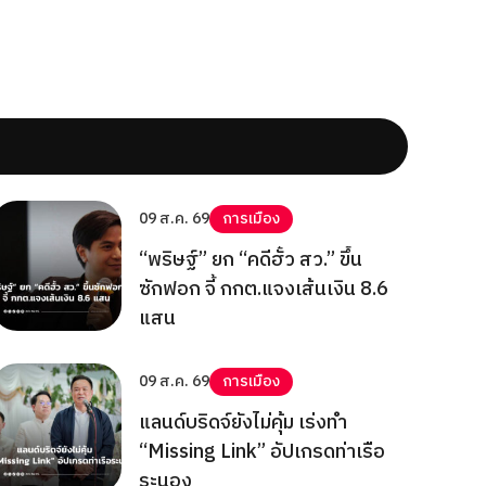
09 ส.ค. 69
การเมือง
“พริษฐ์” ยก “คดีฮั้ว สว.” ขึ้น
ซักฟอก จี้ กกต.แจงเส้นเงิน 8.6
แสน
09 ส.ค. 69
การเมือง
แลนด์บริดจ์ยังไม่คุ้ม เร่งทำ
“Missing Link” อัปเกรดท่าเรือ
ระนอง