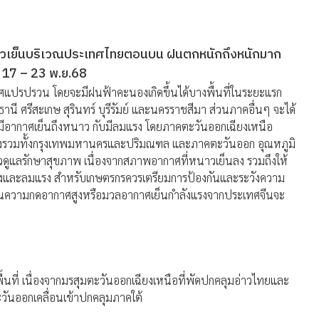
ศหนาวเย็นบริเวณประเทศไทยตอนบน ฝนตกหนักถึงหนักมาก
่ 17 – 23 พ.ย.68
แปรปรวน โดยจะมีฝนฟ้าคะนองเกิดขึ้นได้บางพื้นที่ในระยะแรก
นี ศรีสะเกษ สุรินทร์ บุรีรัมย์ และนครราชสีมา ส่วนภาคอื่นๆ จะได้
ีอากาศเย็นถึงหนาว กับมีลมแรง โดยภาคตะวันออกเฉียงเหนือ
างรวมทั้งกรุงเทพมหานครและปริมณฑล และภาคตะวันออก อุณหภูมิ
ดูแลรักษาสุขภาพ เนื่องจากสภาพอากาศที่หนาวเย็นลง รวมถึงให้
ห้งและลมแรง สำหรับเกษตรกรควรเตรียมการป้องกันและระวังความ
บริเวณความกดอากาศสูงหรือมวลอากาศเย็นกำลังแรงจากประเทศจีนจะ
้นที่ เนื่องจากมรสุมตะวันออกเฉียงเหนือที่พัดปกคลุมอ่าวไทยและ
วันออกเคลื่อนเข้าปกคลุมภาคใต้