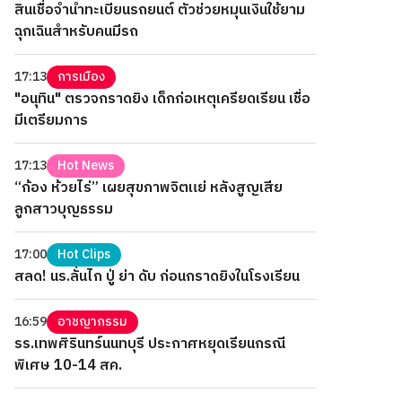
สินเชื่อจำนำทะเบียนรถยนต์ ตัวช่วยหมุนเงินใช้ยาม
ฉุกเฉินสำหรับคนมีรถ
17:13
การเมือง
"อนุทิน" ตรวจกราดยิง เด็กก่อเหตุเครียดเรียน เชื่อ
มีเตรียมการ
17:13
Hot News
“ก้อง ห้วยไร่” เผยสุขภาพจิตแย่ หลังสูญเสีย
ลูกสาวบุญธรรม
17:00
Hot Clips
สลด! นร.ลั่นไก ปู่ ย่า ดับ ก่อนกราดยิงในโรงเรียน
16:59
อาชญากรรม
รร.เทพศิรินทร์นนทบุรี ประกาศหยุดเรียนกรณี
พิเศษ 10-14 สค.