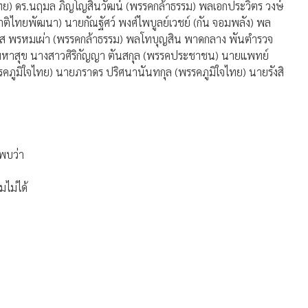
่อไทย) ดร.นฤมล ภิญโญสินวัฒน์ (พรรคกล้าธรรม) พลเอกประวิตร วงษ์
ิไทยพัฒนา) นายกัณฐัศว์ พงศ์ไพบูลย์เวชย์ (กัน จอมพลัง) พล
มนัส พรหมเผ่า (พรรคกล้าธรรม) พลโทบุญสิน พาดกลาง พันตำรวจ
ล มหาสุข นางสาวศิริกัญญา ตันสกุล (พรรคประชาชน) นายแพทย์
รคภูมิใจไทย) นายภราดร ปริศนานันทกุล (พรรคภูมิใจไทย) นายรังสิ
 พบว่า
มไม่ได้