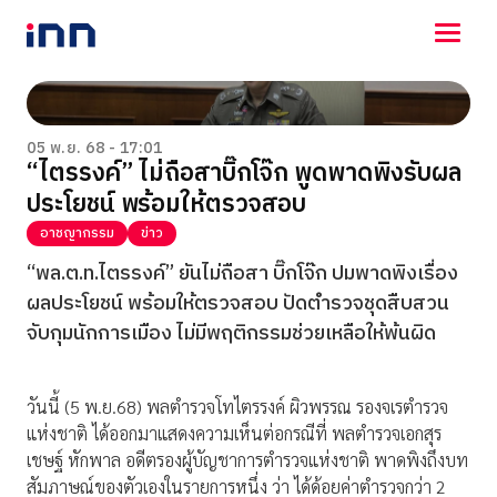
NEWS
ENTERTAINMENT
05 พ.ย. 68 - 17:01
“ไตรรงค์” ไม่ถือสาบิ๊กโจ๊ก พูดพาดพิงรับผล
LIFESTYLE
ประโยชน์ พร้อมให้ตรวจสอบ
HOROSCOPE
LOTTERY
อาชญากรรม
ข่าว
VIDEO
“พล.ต.ท.ไตรรงค์” ยันไม่ถือสา บิ๊กโจ๊ก ปมพาดพิงเรื่อง
ร่วมด้วยช่วยกัน
ผลประโยชน์ พร้อมให้ตรวจสอบ ปัดตำรวจชุดสืบสวน
จับกุมนักการเมือง ไม่มีพฤติกรรมช่วยเหลือให้พ้นผิด
วันนี้ (5 พ.ย.68) พลตำรวจโทไตรรงค์ ผิวพรรณ รองจเรตำรวจ
แห่งชาติ ได้ออกมาแสดงความเห็นต่อกรณีที่ พลตำรวจเอกสุร
เชษฐ์ หักพาล อดีตรองผู้บัญชาการตำรวจแห่งชาติ พาดพิงถึงบท
สัมภาษณ์ของตัวเองในรายการหนึ่ง ว่า ได้ด้อยค่าตำรวจกว่า 2