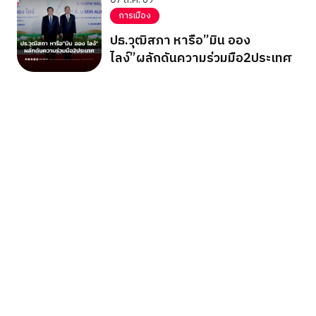
การเมือง
ปธ.วุฒิสภา หารือ”มิน ออง
ไลง์”ผลักดันความร่วมมือ2ประเทศ