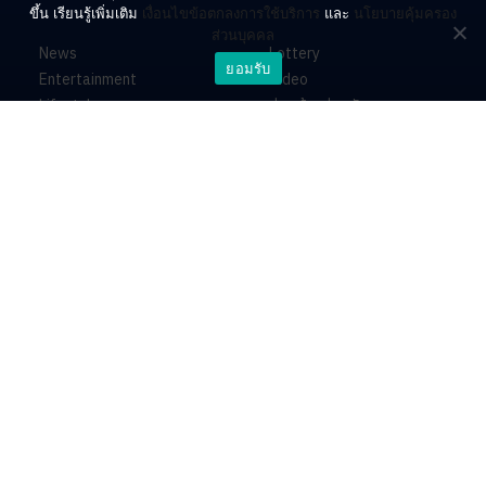
ขึ้น เรียนรู้เพิ่มเติม
เงื่อนไขข้อตกลงการใช้บริการ
และ
นโยบายคุ้มครอง
ส่วนบุคคล
News
Lottery
ยอมรับ
Entertainment
Video
Lifestyle
ร่วมด้วยช่วยกัน
Horoscope
About
Contact
PR by Dataxet