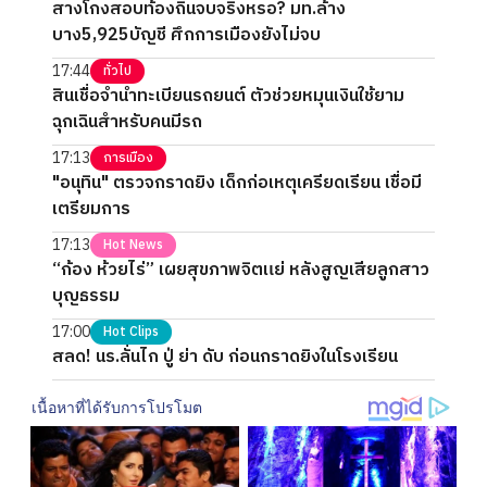
สางโกงสอบท้องถิ่นจบจริงหรอ? มท.ล้าง
บาง5,925บัญชี ศึกการเมืองยังไม่จบ
17:44
ทั่วไป
สินเชื่อจำนำทะเบียนรถยนต์ ตัวช่วยหมุนเงินใช้ยาม
ฉุกเฉินสำหรับคนมีรถ
17:13
การเมือง
"อนุทิน" ตรวจกราดยิง เด็กก่อเหตุเครียดเรียน เชื่อมี
เตรียมการ
17:13
Hot News
“ก้อง ห้วยไร่” เผยสุขภาพจิตแย่ หลังสูญเสียลูกสาว
บุญธรรม
17:00
Hot Clips
สลด! นร.ลั่นไก ปู่ ย่า ดับ ก่อนกราดยิงในโรงเรียน