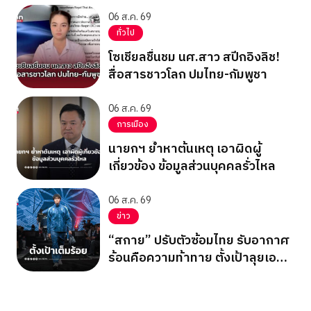
Business Forum
06 ส.ค. 69
ทั่วไป
โซเชียลชื่นชม นศ.สาว สปีกอิงลิช!
สื่อสารชาวโลก ปมไทย-กัมพูชา
06 ส.ค. 69
การเมือง
นายกฯ ย้ำหาต้นเหตุ เอาผิดผู้
เกี่ยวข้อง ข้อมูลส่วนบุคคลรั่วไหล
06 ส.ค. 69
ข่าว
“สกาย” ปรับตัวซ้อมไทย รับอากาศ
ร้อนคือความท้าทาย ตั้งเป้าลุยเอ
เชียนเกมส์ 2026