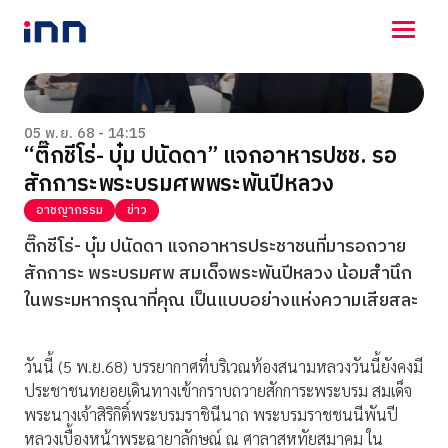
NEWS
ENTERTAINMENT
05 พ.ย. 68 - 14:15
“ติ๊กชีโร่- บุ๋ม ปนัดดา” แจกอาหารปชช. รอ
LIFESTYLE
สักการะพระบรมศพพระพันปีหลวง
HOROSCOPE
LOTTERY
อาชญากรรม
ข่าว
VIDEO
ติ๊กชีโร่- บุ๋ม ปนัดดา แจกอาหารประชาชนที่มารอถวาย
ร่วมด้วยช่วยกัน
สักการะ พระบรมศพ สมเด็จพระพันปีหลวง น้อมสำนึก
ในพระมหากรุณาที่คุณ เป็นแบบอย่างแห่งความเสียสละ
วันนี้ (5 พ.ย.68) บรรยากาศที่บริเวณท้องสนามหลวงวันนี้ยังคงมี
ประชาชนทยอยเดินทางเข้ากราบถวายสักการะพระบรม สมเด็จ
พระนางเจ้าสิริกิติ์พระบรมราชินีนาถ พระบรมราชชนนีพันปี
หลวงเบื้องหน้าพระฉายาลักษณ์ ณ ศาลาสหทัยสมาคม ใน