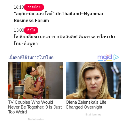
16:13
การเมือง
"อนุทิน-มิน ออง ไลง์"เปิดThailand–Myanmar
Business Forum
15:00
ทั่วไป
โซเชียลชื่นชม นศ.สาว สปีกอิงลิช! สื่อสารชาวโลก ปม
ไทย-กัมพูชา