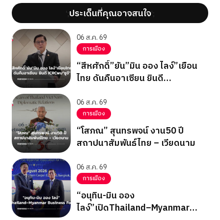
ประเด็นที่คุณอาจสนใจ
';
';
06 ส.ค. 69
การเมือง
“สีหศักดิ์”ยัน”มิน ออง ไลง์”เยือน
ไทย ดันคืนอาเซียน ยินดี
ICRCพบ”ซูจี”
06 ส.ค. 69
การเมือง
“โสภณ” สุนทรพจน์ งาน50 ปี
สถาปนาสัมพันธ์ไทย – เวียดนาม
06 ส.ค. 69
การเมือง
“อนุทิน-มิน ออง
ไลง์”เปิดThailand–Myanmar