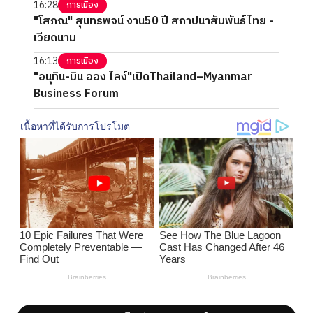
16:28
การเมือง
"โสภณ" สุนทรพจน์ งาน50 ปี สถาปนาสัมพันธ์ไทย -
เวียดนาม
16:13
การเมือง
"อนุทิน-มิน ออง ไลง์"เปิดThailand–Myanmar
Business Forum