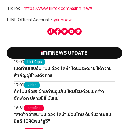
TikTok
:
https://www.tiktok.com/@inn_news
LINE Official Account
:
@innnews
NEWS UPDATE
19:00
Hot Clips
เปิดทำเนียบรับ "มิน อ่อง ไลง์" โดนประณาม ให้ความ
สำคัญผู้นำเผด็จการ
17:00
Video
กัดไม่ปล่อย! ฝ่ายค้านรุมสับ โหมโรมก่อนเปิดศึก
ซักฟอก ปลายปีนี้ มันแน่
16:54
การเมือง
"สีหศักดิ์"ยัน"มิน ออง ไลง์"เยือนไทย ดันคืนอาเซียน
ยินดี ICRCพบ"ซูจี"