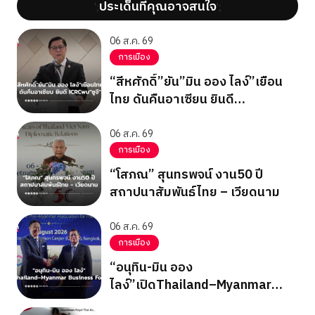
ประเด็นที่คุณอาจสนใจ
';
';
06 ส.ค. 69
การเมือง
“สีหศักดิ์”ยัน”มิน ออง ไลง์”เยือน
ไทย ดันคืนอาเซียน ยินดี
ICRCพบ”ซูจี”
06 ส.ค. 69
การเมือง
“โสภณ” สุนทรพจน์ งาน50 ปี
สถาปนาสัมพันธ์ไทย – เวียดนาม
06 ส.ค. 69
การเมือง
“อนุทิน-มิน ออง
ไลง์”เปิดThailand–Myanmar
Business Forum