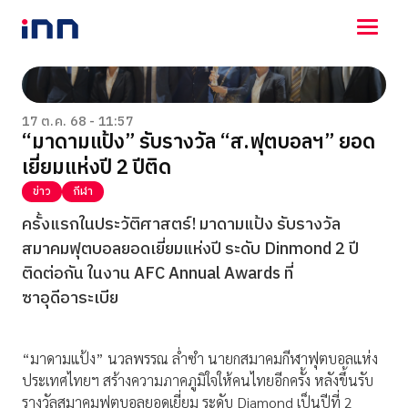
NEWS
ENTERTAINMENT
17 ต.ค. 68 - 11:57
“มาดามแป้ง” รับรางวัล “ส.ฟุตบอลฯ” ยอด
LIFESTYLE
เยี่ยมแห่งปี 2 ปีติด
HOROSCOPE
LOTTERY
ข่าว
กีฬา
VIDEO
ครั้งแรกในประวัติศาสตร์! มาดามแป้ง รับรางวัล
ร่วมด้วยช่วยกัน
สมาคมฟุตบอลยอดเยี่ยมแห่งปี ระดับ Dinmond 2 ปี
ติดต่อกัน ในงาน AFC Annual Awards ที่
ซาอุดีอาระเบีย
“มาดามแป้ง” นวลพรรณ ล่ำซำ นายกสมาคมกีฬาฟุตบอลแห่ง
ประเทศไทยฯ สร้างความภาคภูมิใจให้คนไทยอีกครั้ง หลังขึ้นรับ
รางวัลสมาคมฟุตบอลยอดเยี่ยม ระดับ Diamond เป็นปีที่ 2