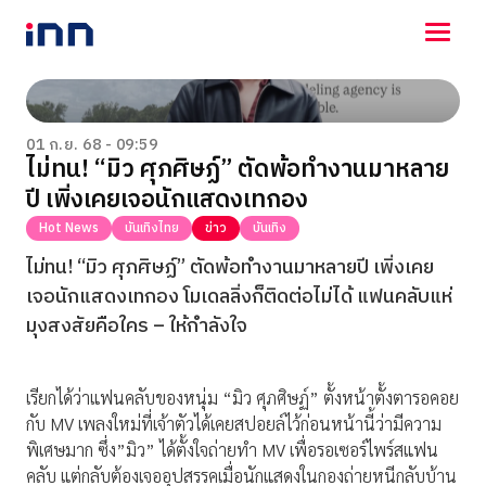
NEWS
ENTERTAINMENT
01 ก.ย. 68 - 09:59
ไม่ทน! “มิว ศุภศิษฏ์” ตัดพ้อทำงานมาหลาย
LIFESTYLE
ปี เพิ่งเคยเจอนักแสดงเทกอง
HOROSCOPE
LOTTERY
Hot News
บันเทิงไทย
ข่าว
บันเทิง
VIDEO
ไม่ทน! “มิว ศุภศิษฏ์” ตัดพ้อทำงานมาหลายปี เพิ่งเคย
ร่วมด้วยช่วยกัน
เจอนักแสดงเทกอง โมเดลลิ่งก็ติดต่อไม่ได้ แฟนคลับแห่
มุงสงสัยคือใคร – ให้กำลังใจ
เรียกได้ว่าแฟนคลับของหนุ่ม “มิว ศุภศิษฏ์” ตั้งหน้าตั้งตารอคอย
กับ MV เพลงใหม่ที่เจ้าตัวได้เคยสปอยล์ไว้ก่อนหน้านี้ว่ามีความ
พิเศษมาก ซึ่ง”มิว” ได้ตั้งใจถ่ายทำ MV เพื่อรอเซอร์ไพร์สแฟน
คลับ แต่กลับต้องเจออุปสรรคเมื่อนักแสดงในกองถ่ายหนีกลับบ้าน