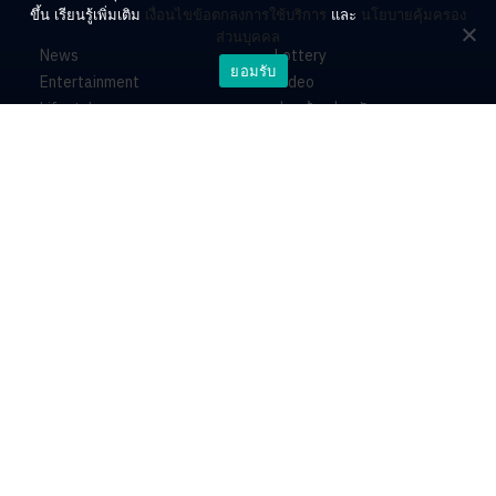
ขึ้น เรียนรู้เพิ่มเติม
เงื่อนไขข้อตกลงการใช้บริการ
และ
นโยบายคุ้มครอง
ส่วนบุคคล
News
Lottery
ยอมรับ
Entertainment
Video
Lifestyle
ร่วมด้วยช่วยกัน
Horoscope
About
Contact
PR by Dataxet