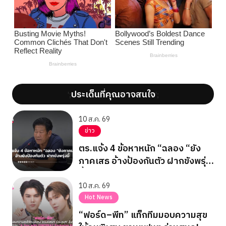
ประเด็นที่คุณอาจสนใจ
';
';
10 ส.ค. 69
ข่าว
ตร.แจ้ง 4 ข้อหาหนัก “ฉลอง “ยัง
ภาคเสธ อ้างป้องกันตัว ฝากขังพรุ่ง
นี้
10 ส.ค. 69
Hot News
“ฟอร์ด–พีท” แท็กทีมมอบความสุข