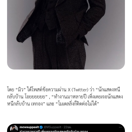
โดย “มิว” ได้โพสต์ข้อความผ่าน X (Twitter) ว่า “นักแสดงหนี
กลับบ้าน โอยยยยยย” , “ทำงานมาหลายปี เพิ่งเคยเจอนักแสดง
หนีกลับบ้าน เทกอง” และ “โมเดลลิ่งก็ติดต่อไม่ได้”