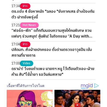
17:34
ข่าว
ตร.แจ้ง 4 ข้อหาหนัก "ฉลอง "ยังภาคเสธ อ้างป้องกัน
ตัว ฝากขังพรุ่งนี้
17:21
Hot News
“ฟอร์ด–พีท” แท็กทีมมอบความสุขให้คนพิเศษ ชวน
แฟนๆ ร่วมสนุก! ลุ้นฟิน! ในกิจกรรม “A Day with
FORTPEAT Exclusive Fan Meet”
17:04
ข่าว
ปลัดมท. สั่งฝ่ายปกครอง ตั้งด่านตรวจอาวุธปืน เข้ม
สถานที่ราชการ
17:00
Video
ดราม่า! วิ่งชนกำแพง นายกฯ หนู ไว้เตือนตัวเอง-ฝ่าย
ค้าน สับ"ไร้น้ำยา รอวันล่มสลาย"