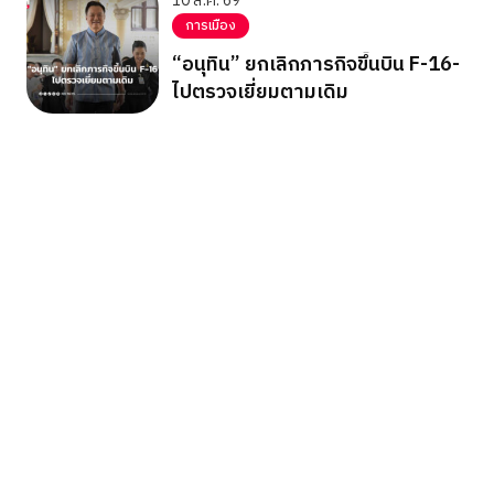
10 ส.ค. 69
การเมือง
“อนุทิน” ยกเลิกภารกิจขึ้นบิน F-16-
ไปตรวจเยี่ยมตามเดิม