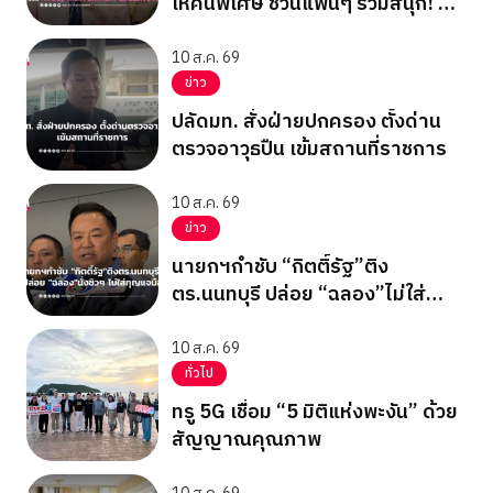
ให้คนพิเศษ ชวนแฟนๆ ร่วมสนุก! ลุ้น
ฟิน! ในกิจกรรม “A Day with
FORTPEAT Exclusive Fan Meet”
10 ส.ค. 69
ข่าว
ปลัดมท. สั่งฝ่ายปกครอง ตั้งด่าน
ตรวจอาวุธปืน เข้มสถานที่ราชการ
10 ส.ค. 69
ข่าว
นายกฯกำชับ “กิตติ์รัฐ”ติง
ตร.นนทบุรี ปล่อย “ฉลอง”ไม่ใส่
กุญแจมือ
10 ส.ค. 69
ทั่วไป
ทรู 5G เชื่อม “5 มิติแห่งพะงัน” ด้วย
สัญญาณคุณภาพ