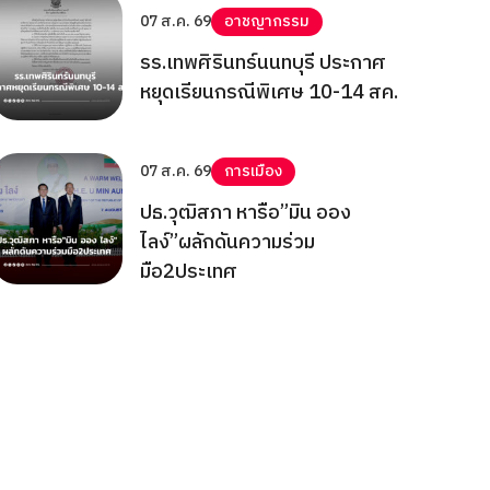
07 ส.ค. 69
อาชญากรรม
รร.เทพศิรินทร์นนทบุรี ประกาศ
หยุดเรียนกรณีพิเศษ 10-14 สค.
07 ส.ค. 69
การเมือง
ปธ.วุฒิสภา หารือ”มิน ออง
ไลง์”ผลักดันความร่วม
มือ2ประเทศ