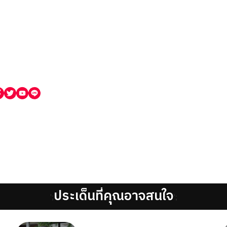
ประเด็นที่คุณอาจสนใจ
';
';