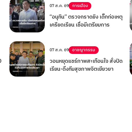
07 ส.ค. 69
การเมือง
“อนุทิน” ตรวจกราดยิง เด็กก่อเหตุ
เครียดเรียน เชื่อมีเตรียมการ
07 ส.ค. 69
อาชญากรรม
0
วอนหยุดแชร์ภาพสะเทือนใจ สั่งปิด
เรียน-ดึงทีมสุขภาพจิตเยียวยา