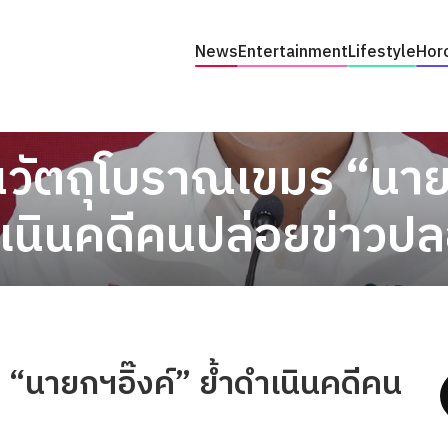
News
Entertainment
Lifestyle
Hor
นวัตถุโบราณเขมร “นายก
เนินคดีคนปล่อยข่าวป
 “นายกฯอิ๊งค์” ย้ำดำเนินคดีคน