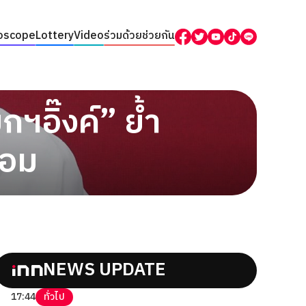
oscope
Lottery
Video
ร่วมด้วยช่วยกัน
ฯอิ๊งค์” ย้ำ
ลอม
NEWS UPDATE
17:44
ทั่วไป