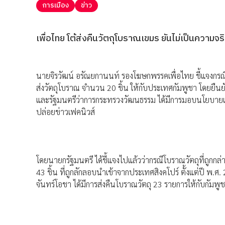
การเมือง
ข่าว
เพื่อไทย โต้ส่งคืนวัตถุโบราณเขมร ยันไม่เป็นความจ
นายจิรวัฒน์ อรัณยกานนท์ รองโฆษกพรรคเพื่อไทย ชี้แจงกรณี
ส่งวัตถุโบราณ จำนวน 20 ชิ้น ให้กับประเทศกัมพูชา โดยยืนย
และรัฐมนตรีว่าการกระทรวงวัฒนธรรม ได้มีการมอบนโยบายและชี
ปล่อยข่าวเฟคนิวส์
โดยนายกรัฐมนตรี ได้ชี้แจงไปแล้วว่ากรณีโบราณวัตถุที่ถูกก
43 ชิ้น ที่ถูกลักลอบนำเข้าจากประเทศสิงคโปร์ ตั้งแต่ปี พ.ศ
จันทร์โอชา ได้มีการส่งคืนโบราณวัตถุ 23 รายการให้กับกัมพ