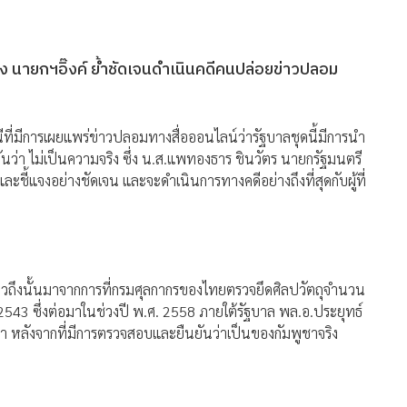
ริง นายกฯอิ๊งค์ ย้ำชัดเจนดำเนินคดีคนปล่อยข่าวปลอม
ที่มีการเผยแพร่ข่าวปลอมทางสื่อออนไลน์ว่ารัฐบาลชุดนี้มีการนำ
ันว่า ไม่เป็นความจริง ซึ่ง น.ส.แพทองธาร ชินวัตร นายกรัฐมนตรี
้แจงอย่างชัดเจน และจะดำเนินการทางคดีอย่างถึงที่สุดกับผู้ที่
ล่าวถึงนั้นมาจากการที่กรมศุลกากรของไทยตรวจยึดศิลปวัตถุจำนวน
. 2543 ซึ่งต่อมาในช่วงปี พ.ศ. 2558 ภายใต้รัฐบาล พล.อ.ประยุทธ์
ูชา หลังจากที่มีการตรวจสอบและยืนยันว่าเป็นของกัมพูชาจริง