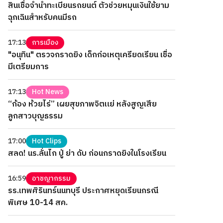
สินเชื่อจำนำทะเบียนรถยนต์ ตัวช่วยหมุนเงินใช้ยาม
ฉุกเฉินสำหรับคนมีรถ
17:13
การเมือง
"อนุทิน" ตรวจกราดยิง เด็กก่อเหตุเครียดเรียน เชื่อ
มีเตรียมการ
17:13
Hot News
“ก้อง ห้วยไร่” เผยสุขภาพจิตแย่ หลังสูญเสีย
ลูกสาวบุญธรรม
17:00
Hot Clips
สลด! นร.ลั่นไก ปู่ ย่า ดับ ก่อนกราดยิงในโรงเรียน
16:59
อาชญากรรม
รร.เทพศิรินทร์นนทบุรี ประกาศหยุดเรียนกรณี
พิเศษ 10-14 สค.