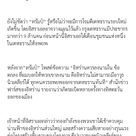
ยังไม่ชัดว่า “ทรัมป์” รู้หรือไม่ว่าจะมีการโจมตีเตหะรานรอบใหม่
เกิดขึ้น โดยอิสราเอลอาจวางแผนไว้แล้ว กรุงเตหะรานมีประชากร
มากกว่า 9 ล้านคน ก่อนหน้านี้อิสราเอลได้เตือนชุมชนแห่งหนึ่ง
ในเตหะรานให้อพยพ
หลังจาก”ทรัมป์” โพสต์ข้อความ “อิหร่านควรลงนามใน ข้อ
ตกลง ที่ผมบอกให้พวกเขาลงนาม คืออิหร่านไม่สามารถมีอาวุธ
นิวเคลียร์ได้ ทุกคนควรอพยพออกจากเตหะรานทันที” สำนักข่าว
ฟาร์สของอิหร่าน รายงานว่าเกิดระเบิดหลายครั้งทางทิศตะวัน
ออกของเมือง
เจ้าหน้าที่อิสราเอลกล่าวว่ากองกำลังของพวกเขาได้เข้าควบคุม
น่านฟ้าของอิหร่านส่วนใหญ่ และสร้างความเสียหายอย่างรุนแรง
ต่อโครงสร้างพื้นฐานของโครงการ ขีปนาวุธและนิวเคลียร์ของ