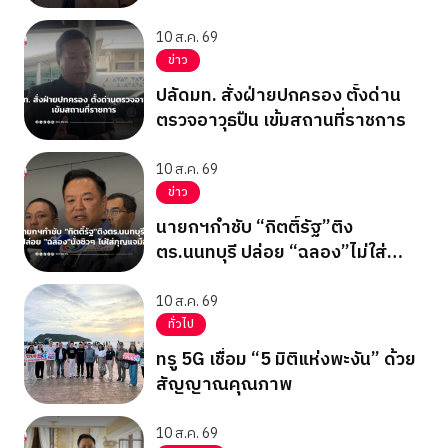
ฟิน! ในกิจกรรม “A Day with
FORTPEAT Exclusive Fan Meet”
10 ส.ค. 69
ข่าว
ปลัดมท. สั่งฝ่ายปกครอง ตั้งด่าน
ตรวจอาวุธปืน เข้มสถานที่ราชการ
10 ส.ค. 69
ข่าว
นายกฯกำชับ “กิตติ์รัฐ”ติง
ตร.นนทบุรี ปล่อย “ฉลอง”ไม่ใส่
กุญแจมือ
10 ส.ค. 69
ทั่วไป
ทรู 5G เชื่อม “5 มิติแห่งพะงัน” ด้วย
สัญญาณคุณภาพ
10 ส.ค. 69