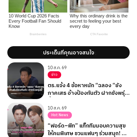
ประเด็นที่คุณอาจสนใจ
';
';
10 ส.ค. 69
ข่าว
ตร.แจ้ง 4 ข้อหาหนัก “ฉลอง “ยัง
ภาคเสธ อ้างป้องกันตัว ฝากขังพรุ่ง
นี้
10 ส.ค. 69
Hot News
“ฟอร์ด–พีท” แท็กทีมมอบความสุข
ให้คนพิเศษ ชวนแฟนๆ ร่วมสนุก! ลุ้น