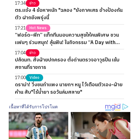
17:34
ข่าว
ตร.แจ้ง 4 ข้อหาหนัก "ฉลอง "ยังภาคเสธ อ้างป้องกัน
ตัว ฝากขังพรุ่งนี้
17:21
Hot News
“ฟอร์ด–พีท” แท็กทีมมอบความสุขให้คนพิเศษ ชวน
แฟนๆ ร่วมสนุก! ลุ้นฟิน! ในกิจกรรม “A Day with
FORTPEAT Exclusive Fan Meet”
17:04
ข่าว
ปลัดมท. สั่งฝ่ายปกครอง ตั้งด่านตรวจอาวุธปืน เข้ม
สถานที่ราชการ
17:00
Video
ดราม่า! วิ่งชนกำแพง นายกฯ หนู ไว้เตือนตัวเอง-ฝ่าย
ค้าน สับ"ไร้น้ำยา รอวันล่มสลาย"