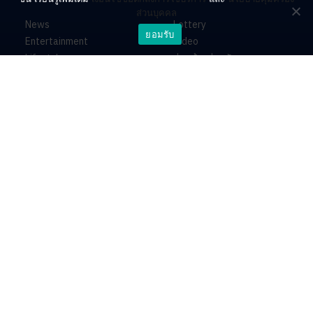
ส่วนบุคคล
News
Lottery
ยอมรับ
Entertainment
Video
Lifestyle
ร่วมด้วยช่วยกัน
Horoscope
About
Contact
PR by Dataxet