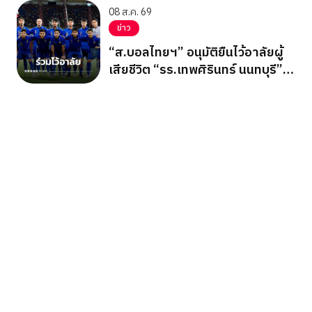
08 ส.ค. 69
ข่าว
“ส.บอลไทยฯ” อนุมัติยืนไว้อาลัยผู้
เสียชีวิต “รร.เทพศิรินทร์ นนทบุรี”
ก่อนเกมอาเซียนคัพ