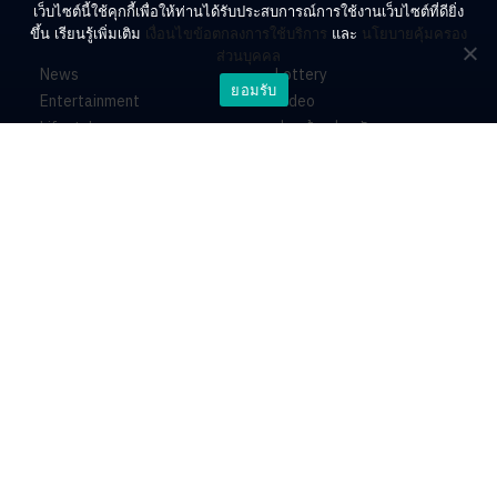
เว็บไซต์นี้ใช้คุกกี้เพื่อให้ท่านได้รับประสบการณ์การใช้งานเว็บไซต์ที่ดียิ่ง
ขึ้น เรียนรู้เพิ่มเติม
เงื่อนไขข้อตกลงการใช้บริการ
และ
นโยบายคุ้มครอง
ส่วนบุคคล
News
Lottery
ยอมรับ
Entertainment
Video
Lifestyle
ร่วมด้วยช่วยกัน
Horoscope
About
Contact
PR by Dataxet