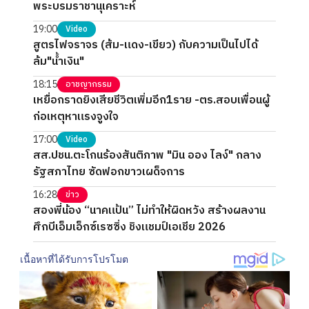
พระบรมราชานุเคราะห์
19:00
Video
สูตรไฟจราจร (ส้ม-แดง-เขียว) กับความเป็นไปได้
ล้ม"น้ำเงิน"
18:15
อาชญากรรม
เหยื่อกราดยิงเสียชีวิตเพิ่มอีก1ราย -ตร.สอบเพื่อนผู้
ก่อเหตุหาแรงจูงใจ
17:00
Video
สส.ปชน.ตะโกนร้องสันติภาพ "มิน ออง ไลง์" กลาง
รัฐสภาไทย ซัดฟอกขาวเผด็จการ
16:28
ข่าว
สองพี่น้อง “นาคแป้น” ไม่ทำให้ผิดหวัง สร้างผลงาน
ศึกบีเอ็มเอ็กซ์เรซซิ่ง ชิงแชมป์เอเชีย 2026