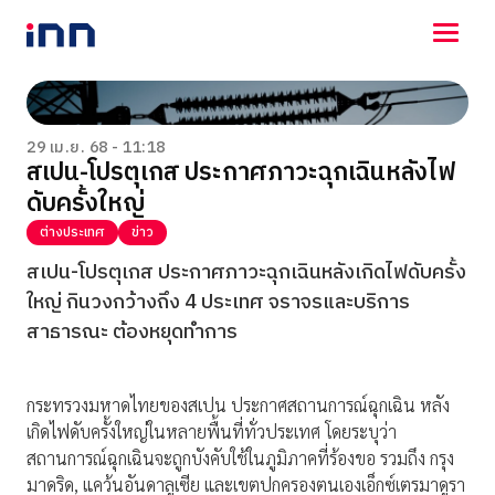
NEWS
ENTERTAINMENT
29 เม.ย. 68 - 11:18
สเปน-โปรตุเกส ประกาศภาวะฉุกเฉินหลังไฟ
LIFESTYLE
ดับครั้งใหญ่
HOROSCOPE
LOTTERY
ต่างประเทศ
ข่าว
VIDEO
สเปน-โปรตุเกส ประกาศภาวะฉุกเฉินหลังเกิดไฟดับครั้ง
ร่วมด้วยช่วยกัน
ใหญ่ กินวงกว้างถึง 4 ประเทศ จราจรและบริการ
สาธารณะ ต้องหยุดทำการ
กระทรวงมหาดไทยของสเปน ประกาศสถานการณ์ฉุกเฉิน หลัง
เกิดไฟดับครั้งใหญ่ในหลายพื้นที่ทั่วประเทศ โดยระบุว่า
สถานการณ์ฉุกเฉินจะถูกบังคับใช้ในภูมิภาคที่ร้องขอ รวมถึง กรุง
มาดริด, แคว้นอันดาลูเซีย และเขตปกครองตนเองเอ็กซ์เตรมาดูรา