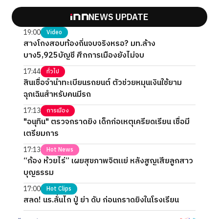
NEWS UPDATE
19:00
Video
สางโกงสอบท้องถิ่นจบจริงหรอ? มท.ล้าง
บาง5,925บัญชี ศึกการเมืองยังไม่จบ
17:44
ทั่วไป
สินเชื่อจำนำทะเบียนรถยนต์ ตัวช่วยหมุนเงินใช้ยาม
ฉุกเฉินสำหรับคนมีรถ
17:13
การเมือง
"อนุทิน" ตรวจกราดยิง เด็กก่อเหตุเครียดเรียน เชื่อมี
เตรียมการ
17:13
Hot News
“ก้อง ห้วยไร่” เผยสุขภาพจิตแย่ หลังสูญเสียลูกสาว
บุญธรรม
17:00
Hot Clips
สลด! นร.ลั่นไก ปู่ ย่า ดับ ก่อนกราดยิงในโรงเรียน