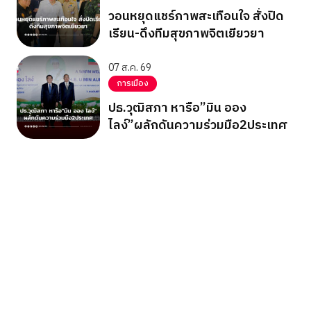
วอนหยุดแชร์ภาพสะเทือนใจ สั่งปิด
เรียน-ดึงทีมสุขภาพจิตเยียวยา
07 ส.ค. 69
การเมือง
ปธ.วุฒิสภา หารือ”มิน ออง
ไลง์”ผลักดันความร่วมมือ2ประเทศ