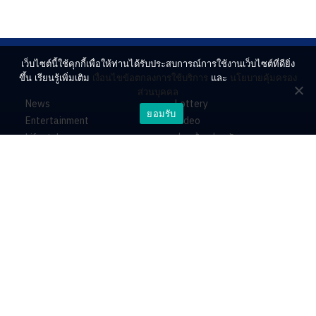
เว็บไซต์นี้ใช้คุกกี้เพื่อให้ท่านได้รับประสบการณ์การใช้งานเว็บไซต์ที่ดียิ่ง
ขึ้น เรียนรู้เพิ่มเติม
เงื่อนไขข้อตกลงการใช้บริการ
และ
นโยบายคุ้มครอง
ส่วนบุคคล
News
Lottery
ยอมรับ
Entertainment
Video
Lifestyle
ร่วมด้วยช่วยกัน
Horoscope
About
Contact
PR by Dataxet