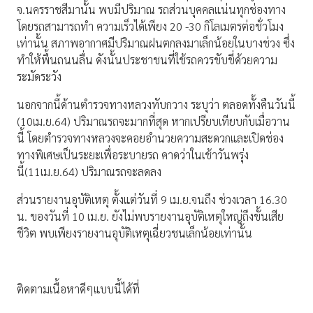
จ.นครราชสีมานั้น พบมีปริมาณ รถส่วนบุคคลแน่นทุกช่องทาง
โดยรถสามารถทำ ความเร็วได้เพียง 20 -30 กิโลเมตรต่อชั่วโมง
เท่านั้น สภาพอากาศมีปริมาณฝนตกลงมาเล็กน้อยในบางช่วง ซึ่ง
ทำให้พื้นถนนลื่น ดังนั้นประชาชนที่ใช้รถควรขับขี่ด้วยความ
ระมัดระวัง
นอกจากนี้ด้านตำรวจทางหลวงทับกวาง ระบุว่า ตลอดทั้งคืนวันนี้
(10เม.ย.64) ปริมาณรถจะมากที่สุด หากเปรียบเทียบกับเมื่อวาน
นี้ โดยตำรวจทางหลวงจะคอยอำนวยความสะดวกและเปิดช่อง
ทางพิเศษเป็นระยะเพื่อระบายรถ คาดว่าในเช้าวันพรุ่ง
นี้(11เม.ย.64) ปริมาณรถจะลดลง
ส่วนรายงานอุบัติเหตุ ตั้งแต่วันที่ 9 เม.ย.จนถึง ช่วงเวลา 16.30
น. ของวันที่ 10 เม.ย. ยังไม่พบรายงานอุบัติเหตุใหญ่ถึงขั้นเสีย
ชีวิต พบเพียงรายงานอุบัติเหตุเฉี่ยวชนเล็กน้อยเท่านั้น
ติดตามเนื้อหาดีๆแบบนี้ได้ที่