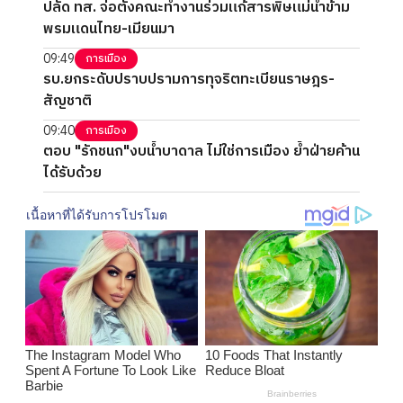
ปลัด ทส. จ่อตั้งคณะทำงานร่วมแก้สารพิษแม่น้ำข้าม
พรมแดนไทย-เมียนมา
09:49
การเมือง
รบ.ยกระดับปราบปรามการทุจริตทะเบียนราษฎร-
สัญชาติ
09:40
การเมือง
ตอบ "รักชนก"งบน้ำบาดาล ไม่ใช่การเมือง ย้ำฝ่ายค้าน
ได้รับด้วย