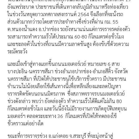
ยังแพร่ระบาด ประชาชนที่เดินทางกลับภูมิลำเนาหรือท่องเที่ยว
ในช่วงวันหยุดยาวเทศกาลสงกรานต์ 2564 จึงเลือกที่จะนั่งรถ
ส่วนตัวมากกว่ารถโดยสารประจำทางซึ่งช่วงที่ผ่าน กม. 55
ต.หนองน้ำแดง อ.ปากช่อง รถยังหนาแน่นแต่การจราจรคล่องตัว
รถสามารถทำความเร็วได้ประมาณ 60-80 กิโลเมตรต่อชั่วโมง
และชะลอตัวในช่วงที่ถนนมีความลาดชันสูง ต้องขับขี่ด้วยความ
ระมัดระวัง
และเมื่อเข้าสู่ทางแยกขึ้นถนนมอเตอร์เวย์ หมายเลข 6 สาย
บางปะอิน-นครราชสีมา ช่วงอำเภอปากช่อง-อำเภอสีคิ้ว จังหวัด
นครราชสีมา ที่เปิดให้ประชาชนใช้บริการชั่วคราว มีประชาชน
จำนวนไม่น้อยเลือกใช้เส้นทางนี้เพื่อหลีกเลี่ยงและลดปัญหา
จราจรติดขัดบนถนนมิตรภาพ ซึ่งสภาพจราจรบนมอเตอร์เวย์
ช่วงดังกล่าว พบว่า ยังคล่องตัว ทำความเร็วได้ดีแต่ไม่เกิน 80
กิโลเมตรต่อชั่วโมง และวันนี้ยังไม่มีรายงานการเกิดอุบัติเหตุบน
มอเตอร์ฯ ตลอดระยะทาง 36 กิโลเมตรที่เปิดให้ทดลองใช้
ชั่วคราวแต่อย่างใด
ขณะที่การจราจรช่วง อ.แก่งคอย จ.สระบุรี ที่จะมุ่งหน้าสู่