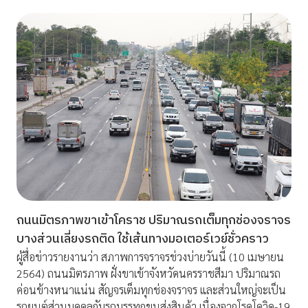
ถนนมิตรภาพขาเข้าโคราช ปริมาณรถเต็มทุกช่องจราจร
บางส่วนเลี่ยงรถติด ใช้เส้นทางมอเตอร์เวย์ชั่วคราว
ผู้สื่อข่าวรายงานว่า สภาพการจราจรช่วงบ่ายวันนี้ (10 เมษายน
2564) ถนนมิตรภาพ ฝั่งขาเข้าจังหวัดนครราชสีมา ปริมาณรถ
ค่อนข้างหนาแน่น สัญจรเต็มทุกช่องจราจร และส่วนใหญ่จะเป็น
รถยนต์ส่วนบุคคลกับรถบรรทุกขนส่งสินค้า เนื่องจากโรคโควิด-19