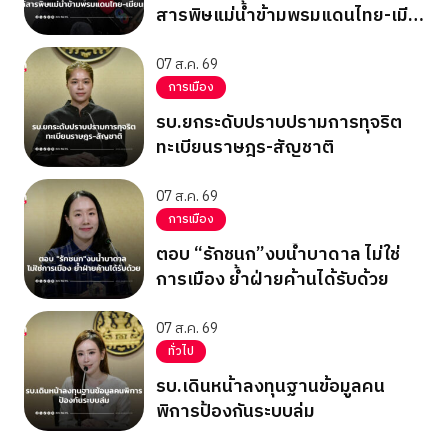
สารพิษแม่น้ำข้ามพรมแดนไทย-เมีย
นมา
07 ส.ค. 69
การเมือง
รบ.ยกระดับปราบปรามการทุจริต
ทะเบียนราษฎร-สัญชาติ
07 ส.ค. 69
การเมือง
ตอบ “รักชนก”งบน้ำบาดาล ไม่ใช่
การเมือง ย้ำฝ่ายค้านได้รับด้วย
07 ส.ค. 69
ทั่วไป
รบ.เดินหน้าลงทุนฐานข้อมูลคน
พิการป้องกันระบบล่ม