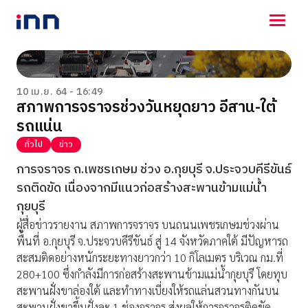
NEWS
ENTERTAINMENT
10 เม.ย. 64 - 16:49
สภาพการจราจรช่วงวันหยุดยาว อีสาน-ใต้
LIFESTYLE
รถแน่น
HOROSCOPE
LOTTERY
ทั่วไป
ข่าว
VIDEO
การจราจร ถ.เพชรเกษม ช่วง อ.กุยบุรี จ.ประจวบคีรีขันธ์
ร่วมด้วยช่วยกัน
รถติดขัด เนื่องจากมีแนวก่อสร้างสะพานข้ามแม่น้ำ
กุยบุรี
ผู้สื่อข่าวรายงาน สภาพการจราจร บนถนนเพชรเกษมช่วงผ่าน
พื้นที่ อ.กุยบุรี จ.ประจวบคีรีขันธ์ สู่ 14 จังหวัดภาคใต้ มีปัญหารถ
สะสมติดอย่างหนักระยะทางยาวกว่า 10 กิโลเมตร บริเวณ กม.ที่
280+100 ซึ่งกำลังมีการก่อสร้างสะพานข้ามแม่น้ำกุยบุรี โดยทุบ
สะพานฝั่งขาล่องใต้ และทำทางเบี่ยงให้รถแล่นสวนทางกันบน
สะพานฝั่งขาขึ้นฝั่งละ 1 ช่องจราจร ส่งผลให้การจราจรติดขัด