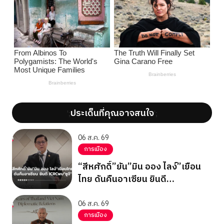
ประเด็นที่คุณอาจสนใจ
';
';
06 ส.ค. 69
การเมือง
“สีหศักดิ์”ยัน”มิน ออง ไลง์”เยือน
ไทย ดันคืนอาเซียน ยินดี
ICRCพบ”ซูจี”
06 ส.ค. 69
การเมือง