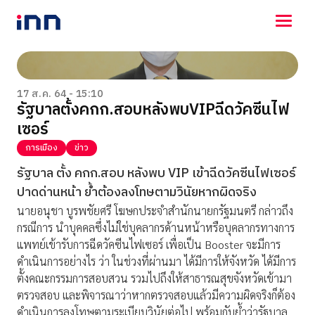
NEWS
ENTERTAINMENT
17 ส.ค. 64 - 15:10
รัฐบาลตั้งคกก.สอบหลังพบVIPฉีดวัคซีนไฟ
LIFESTYLE
เซอร์
HOROSCOPE
LOTTERY
การเมือง
ข่าว
VIDEO
รัฐบาล ตั้ง คกก.สอบ หลังพบ VIP เข้าฉีดวัคซีนไฟเซอร์
ร่วมด้วยช่วยกัน
ปาดด่านหน้า ย้ำต้องลงโทษตามวินัยหากผิดจริง
นายอนุชา บูรพชัยศรี โฆษกประจำสำนักนายกรัฐมนตรี กล่าวถึง
กรณีการ นำบุคคลซึ่งไม่ใช่บุคลากรด้านหน้าหรือบุคลากรทางการ
แพทย์เข้ารับการฉีดวัคซีนไฟเซอร์ เพื่อเป็น Booster จะมีการ
ดำเนินการอย่างไร ว่า ในช่วงที่ผ่านมา ได้มีการให้จังหวัด ได้มีการ
ตั้งคณะกรรมการสอบสวน รวมไปถึงให้สาธารณสุขจังหวัดเข้ามา
ตรวจสอบ และพิจารณาว่าหากตรวจสอบแล้วมีความผิดจริงก็ต้อง
ดำเนินการลงโทษตามระเบียบวินัยต่อไป พร้อมกับย้ำว่ารัฐบาล