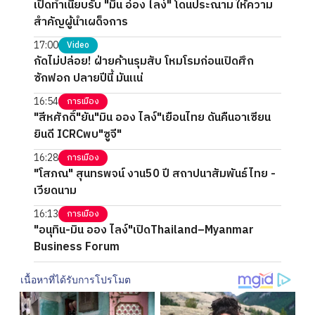
เปิดทำเนียบรับ "มิน อ่อง ไลง์" โดนประณาม ให้ความ
สำคัญผู้นำเผด็จการ
17:00
Video
กัดไม่ปล่อย! ฝ่ายค้านรุมสับ โหมโรมก่อนเปิดศึก
ซักฟอก ปลายปีนี้ มันแน่
16:54
การเมือง
"สีหศักดิ์"ยัน"มิน ออง ไลง์"เยือนไทย ดันคืนอาเซียน
ยินดี ICRCพบ"ซูจี"
16:28
การเมือง
"โสภณ" สุนทรพจน์ งาน50 ปี สถาปนาสัมพันธ์ไทย -
เวียดนาม
16:13
การเมือง
"อนุทิน-มิน ออง ไลง์"เปิดThailand–Myanmar
Business Forum