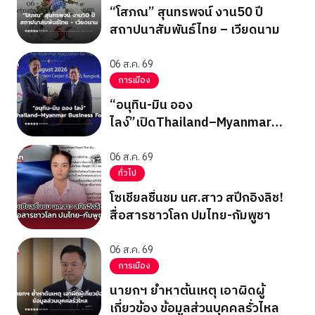
“โสภณ” สุนทรพจน์ งาน50 ปี
สถาปนาสัมพันธ์ไทย – เวียดนาม
06 ส.ค. 69
การเมือง
“อนุทิน-มิน ออง
ไลง์”เปิดThailand–Myanmar
Business Forum
06 ส.ค. 69
ทั่วไป
โซเชียลชื่นชม นศ.สาว สปีกอิงลิช!
สื่อสารชาวโลก ปมไทย-กัมพูชา
06 ส.ค. 69
การเมือง
นายกฯ ย้ำหาต้นเหตุ เอาผิดผู้
เกี่ยวข้อง ข้อมูลส่วนบุคคลรั่วไหล