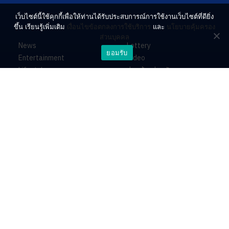
เว็บไซต์นี้ใช้คุกกี้เพื่อให้ท่านได้รับประสบการณ์การใช้งานเว็บไซต์ที่ดียิ่ง
ขึ้น เรียนรู้เพิ่มเติม
เงื่อนไขข้อตกลงการใช้บริการ
และ
นโยบายคุ้มครอง
ส่วนบุคคล
News
Lottery
ยอมรับ
Entertainment
Video
Lifestyle
ร่วมด้วยช่วยกัน
Horoscope
About
Contact
PR by Dataxet