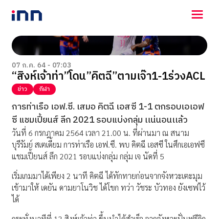
NEWS
ENTERTAINMENT
07 ก.ค. 64 - 07:03
“สิงห์เจ้าท่า”โดน”คิตฉี”ตามเจ๊า1-1ร่วงACL
LIFESTYLE
HOROSCOPE
ข่าว
กีฬา
LOTTERY
การท่าเรือ เอฟ.ซี. เสมอ คิตฉี เอสซี 1-1 ตกรอบเอเอฟ
VIDEO
ซี แชมเปี้ยนส์ ลีก 2021 รอบแบ่งกลุ่ม เเน่นอนเเล้ว
ร่วมด้วยช่วยกัน
วันที่ 6 กรกฎาคม 2564 เวลา 21.00 น. ที่ผ่านมา ณ สนาม
บุรีรัมย์ สเตเดี้ยม การท่าเรือ เอฟ.ซี. พบ คิตฉี เอสซี ในศึกเอเอฟซี
แชมเปี้ยนส์ ลีก 2021 รอบแบ่งกลุ่ม กลุ่ม เจ นัดที่ 5
เริ่มเกมมาได้เพียง 2 นาที คิตฉี ได้ทักทายก่อนจากจังหวะเตะมุม
เข้ามาให้ เดยัน ดามยาโนวิช ได้โขก ทว่า วัชระ บัวทอง ยังเซฟไว้
ได้
กระทั่งนาทีที่ 13 สิงห์เจ้าท่า ขึ้นนำได้สำเร็จ จากจังหวะปั่นฟรีคิก