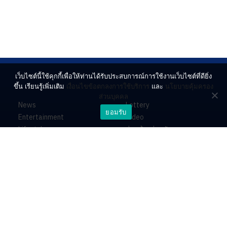
เว็บไซต์นี้ใช้คุกกี้เพื่อให้ท่านได้รับประสบการณ์การใช้งานเว็บไซต์ที่ดียิ่ง
ขึ้น เรียนรู้เพิ่มเติม
เงื่อนไขข้อตกลงการใช้บริการ
และ
นโยบายคุ้มครอง
ส่วนบุคคล
News
Lottery
ยอมรับ
Entertainment
Video
Lifestyle
ร่วมด้วยช่วยกัน
Horoscope
About
Contact
PR by Dataxet