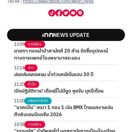
TikTok :
https://www.tiktok.com/@inn_news
NEWS UPDATE
13:09
การเมือง
นายกฯ ทอดผ้าป่าสามัคคี 20 ล้าน จัดซื้ออุปกรณ์
ทางการแพทย์โรงพยาบาลระนอง
12:14
ข่าว
ฝนถล่มนครพนม น้ำท่วมหนักในรอบ 30 ปี
11:20
ทั่วไป
เปิดปฏิบัติการ! เดือนนี้ไม่มีดูด ลุยจับ บุหรี่เถื่อน
11:00
คลิปข่าวทั่วไป
“นาคแป้น” เหมา 1 ทอง 1 เงิน BMX ไทยผลงานเด่น
ศึกชิงแชมป์เอเชีย 2026
10:58
การเมือง
“ธรรมนัส” นำทัพลุยใต้ ผุดสถาบันการเมืองโรงเรียน