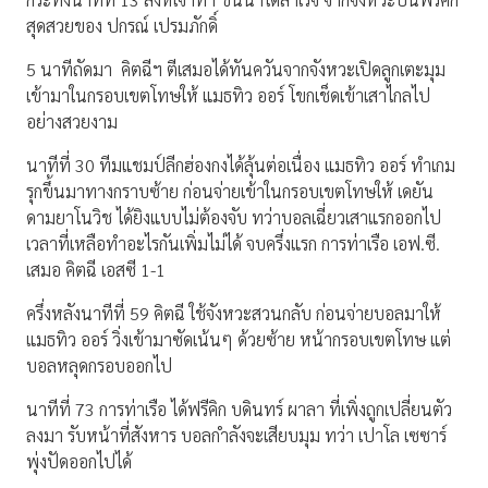
สุดสวยของ ปกรณ์ เปรมภักดิ์
5 นาทีถัดมา คิตฉีฯ ตีเสมอได้ทันควันจากจังหวะเปิดลูกเตะมุม
เข้ามาในกรอบเขตโทษให้ แมธทิว ออร์ โขกเช็ดเข้าเสาไกลไป
อย่างสวยงาม
นาทีที่ 30 ทีมแชมป์ลีกฮ่องกงได้ลุ้นต่อเนื่อง แมธทิว ออร์ ทำเกม
รุกขึ้นมาทางกราบซ้าย ก่อนจ่ายเข้าในกรอบเขตโทษให้ เดยัน
ดามยาโนวิช ได้ยิงแบบไม่ต้องจับ ทว่าบอลเฉี่ยวเสาแรกออกไป
เวลาที่เหลือทำอะไรกันเพิ่มไม่ได้ จบครึ่งแรก การท่าเรือ เอฟ.ซี.
เสมอ คิตฉี เอสซี 1-1
ครึ่งหลังนาทีที่ 59 คิตฉี ใช้จังหวะสวนกลับ ก่อนจ่ายบอลมาให้
แมธทิว ออร์ วิ่งเข้ามาซัดเน้นๆ ด้วยซ้าย หน้ากรอบเขตโทษ แต่
บอลหลุดกรอบออกไป
นาทีที่ 73 การท่าเรือ ได้ฟรีคิก บดินทร์ ผาลา ที่เพิ่งถูกเปลี่ยนตัว
ลงมา รับหน้าที่สังหาร บอลกำลังจะเสียบมุม ทว่า เปาโล เซซาร์
พุ่งปัดออกไปได้