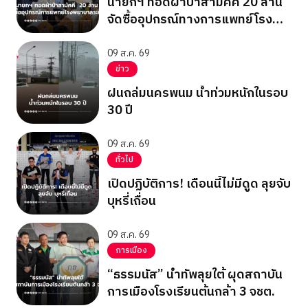
นายกฯ ทอดผ้าป่าสามัคคี 20 ล้าน
จัดซื้ออุปกรณ์ทางการแพทย์โรง
พยาบาลระนอง
09 ส.ค. 69
ข่าว
ฝนถล่มนครพนม น้ำท่วมหนักในรอบ
30 ปี
09 ส.ค. 69
ทั่วไป
เปิดปฏิบัติการ! เดือนนี้ไม่มีดูด ลุยจับ
บุหรี่เถื่อน
09 ส.ค. 69
การเมือง
“ธรรมนัส” นำทัพลุยใต้ ผุดสถาบัน
การเมืองโรงเรียนต้นกล้า 3 จชต.