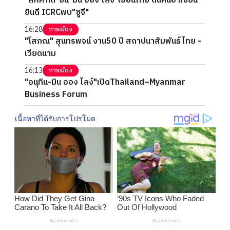
"สีหศักดิ์"ยัน"มิน ออง ไลง์"เยือนไทย ดันคืนอาเซียน
ยินดี ICRCพบ"ซูจี"
16:28
การเมือง
"โสภณ" สุนทรพจน์ งาน50 ปี สถาปนาสัมพันธ์ไทย -
เวียดนาม
16:13
การเมือง
"อนุทิน-มิน ออง ไลง์"เปิดThailand–Myanmar
Business Forum