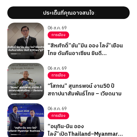
ประเด็นที่คุณอาจสนใจ
';
';
06 ส.ค. 69
การเมือง
“สีหศักดิ์”ยัน”มิน ออง ไลง์”เยือน
ไทย ดันคืนอาเซียน ยินดี
ICRCพบ”ซูจี”
06 ส.ค. 69
การเมือง
“โสภณ” สุนทรพจน์ งาน50 ปี
สถาปนาสัมพันธ์ไทย – เวียดนาม
06 ส.ค. 69
การเมือง
“อนุทิน-มิน ออง
ไลง์”เปิดThailand–Myanmar