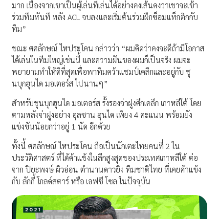
มาก เนื่องจากเขาเป็นผู้เล่นที่เล่นได้อย่างคงเส้นคงวาเขาจะเข้า
ร่วมทีมทันที หลัง ACL จบลงและเริ่มต้นร่วมฝึกซ็อมแท็กติกกับ
ทีม”
ขณะ ศศลักษณ์ ไหประโคน กล่าวว่า “ผมคิดว่าคงจะดีถ้ามีโอกาส
ได้เล่นในทีมใหญ่เช่นนี้ และความฝันของผมก็เป็นจริง ผมจะ
พยายามทำให้ดีที่สุดเพื่อพาทีมคว้าแชมป์เคลีกและอยู่กับ ชุ
นบุกฮุนได มอเตอร์ส ไปนานๆ”
สำหรับชุนบุกฮุนได มอเตอร์ส รั้งรองจ่าฝูงศึกเคลีก เกาหลีใต้ โดย
ตามหลังจ่าฝูงอย่าง อุลซาน ฮุนได เพียง 4 คะแนน พร้อมยัง
แข่งขันน้อยกว่าอยู่ 1 นัด อีกด้วย
ทั้งนี้ ศศลักษณ์ ไหประโคน ถือเป็นนักเตะไทยคนที่ 2 ใน
ประวัติศาสตร์ ที่ได้ค้าแข้งในลีกสูงสุดของประเทศเกาหลีใต้ ต่อ
จาก ปิยะพงษ์ ผิวอ่อน ตำนานดาวยิง ทีมชาติไทย ที่เคยค้าแข้ง
กับ ลักกี้ โกลด์สตาร์ หรือ เอฟซี โซล ในปัจจุบัน