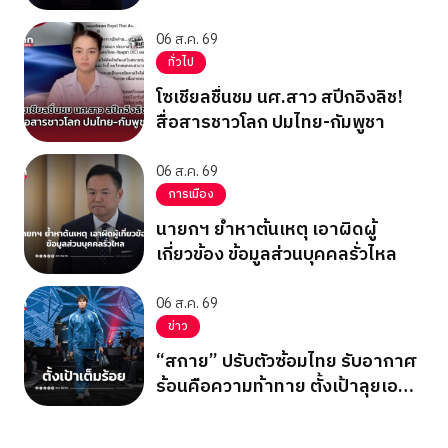
Business Forum
06 ส.ค. 69
ทั่วไป
โซเชียลชื่นชม นศ.สาว สปีกอิงลิช!
สื่อสารชาวโลก ปมไทย-กัมพูชา
06 ส.ค. 69
การเมือง
นายกฯ ย้ำหาต้นเหตุ เอาผิดผู้
เกี่ยวข้อง ข้อมูลส่วนบุคคลรั่วไหล
06 ส.ค. 69
ข่าว
“สกาย” ปรับตัวซ้อมไทย รับอากาศ
ร้อนคือความท้าทาย ตั้งเป้าลุยเอ
เชียนเกมส์ 2026