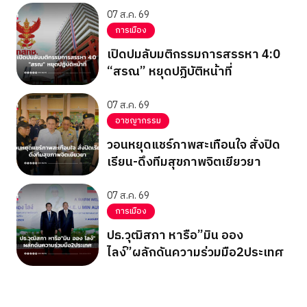
07 ส.ค. 69
การเมือง
เปิดปมลับมติกรรมการสรรหา 4:0
“สรณ” หยุดปฏิบัติหน้าที่
07 ส.ค. 69
อาชญากรรม
วอนหยุดแชร์ภาพสะเทือนใจ สั่งปิด
เรียน-ดึงทีมสุขภาพจิตเยียวยา
07 ส.ค. 69
การเมือง
ปธ.วุฒิสภา หารือ”มิน ออง
ไลง์”ผลักดันความร่วมมือ2ประเทศ