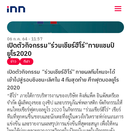
NEWS
ENTERTAINMENT
06 ก.ค. 64 - 11:57
เปิดตัวกิจกรรม”ร่วมเชียร์ฮีโร่”ทายแชมป์
LIFESTYLE
ยูโร2020
HOROSCOPE
LOTTERY
ข่าว
กีฬา
VIDEO
เปิดตัวกิจกรรม “ร่วมเชียร์ฮีโร่” ทายผลทีมไหนจะได้
ร่วมด้วยช่วยกัน
เข้าไปสู่รอบชิงชนะเลิศใน 4 ทีมสุดท้าย ศึกฟุตบอลยูโร
2020
“ฮีโร่” ภายใต้การบริหารงานของบริษัท คิงส์แพ็ค อินดัสเตรียล
จำกัด ผู้ผลิตถุงขยะ ถุงซิป และบรรจุภัณฑ์พลาสติก จัดกิจกรรมให้
คนไทยเชียร์ฟุตบอลยูโร 2020 ในกิจกรรม “ร่วมเชียร์ฮีโร่” เชียร์
ทีมที่ทุกคนชื่นชอบและนักเตะที่อยู่ในดวงใจวิเคราะห์ก่อนเกมการ
แข่งขัน และรายงานผลสรุปการแข่งขันที่สุดจะสนุก เพื่อให้คน
ไทยได้ผ่อนคลายจากภาวะวิกฤตในปัจจุบันและในกิจกรรมดัง