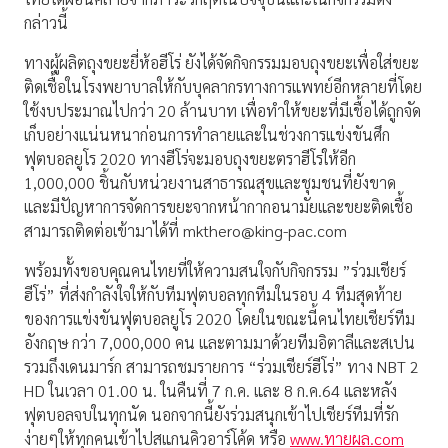
กล่าวนี้
ทางผู้ผลิตถุงขยะยี่ห้อฮีโร่ ยังได้จัดกิจกรรมมอบถุงขยะเพื่อใส่ขยะ
ติดเชื้อในโรงพยาบาลให้กับบุคลากรทางการแพทย์อีกหลายที่โดย
ใช้งบประมาณไปกว่า 20 ล้านบาท เพื่อทำให้ขยะที่มีเชื้อได้ถูกจัด
เก็บอย่างแน่นหนาก่อนการทำลายและในช่วงการแข่งขันศึก
ฟุตบอลยูโร 2020 ทางฮีโร่จะมอบถุงขยะตราฮีโร่ให้อีก
1,000,000 ชิ้นกับหน่วยงานสาธารณสุขและชุมชนที่ยังขาด
และมีปัญหาการจัดการขยะจากหน้ากากอนามัยและขยะติดเชื้อ
สามารถติดต่อเข้ามาได้ที่
mkthero@king-pac.com
พร้อมทั้งขอบคุณคนไทยที่ให้ความสนใจกับกิจกรรม ”ร่วมเชียร์
ฮีโร่” ที่ส่งกำลังใจให้กับทีมฟุตบอลทุกทีมในรอบ 4 ทีมสุดท้าย
ของการแข่งขันฟุตบอลยูโร 2020 โดยในขณะนี้คนไทยเชียร์ทีม
อังกฤษ กว่า 7,000,000 คน และตามมาด้วยทีมอิตาลีและสเปน
รวมถึงเดนมาร์ก สามารถชมรายการ “ร่วมเชียร์ฮีโร่” ทาง NBT 2
HD ในเวลา 01.00 น. ในคืนที่ 7 ก.ค. และ 8 ก.ค.64 และหลัง
ฟุตบอลจบในทุกนัด นอกจากนี้ยังร่วมสนุกเข้าไปเชียร์ทีมที่รัก
ง่ายๆให้ทุกคนเข้าไปสแกนคิวอาร์โค้ด หรือ
www.ทายผล.com