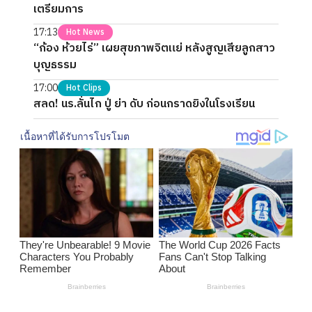
เตรียมการ
17:13
Hot News
“ก้อง ห้วยไร่” เผยสุขภาพจิตแย่ หลังสูญเสียลูกสาว
บุญธรรม
17:00
Hot Clips
สลด! นร.ลั่นไก ปู่ ย่า ดับ ก่อนกราดยิงในโรงเรียน