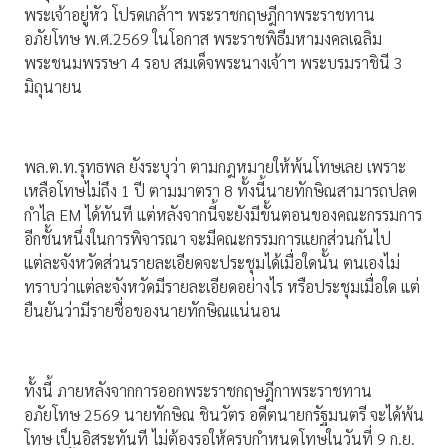
พระเจ้าอยู่หัว โปรดเกล้าฯ พระราชกฤษฎีกาพระราชทาน
อภัยโทษ พ.ศ.2569 ในโอกาส พระราชพิธีมหามงคลเฉลิม
พระชนมพรรษา 4 รอบ สมเด็จพระนางเจ้าฯ พระบรมราชินี 3
มิถุนายน
พล.ต.ท.รุทธพล ยังระบุว่า ตามกฎหมายให้พ้นโทษเลย เพราะ
เหลือโทษไม่ถึง 1 ปี ตามมาตรา 8 ทั้งนี้นายทักษิณสามารถปลด
กำไล EM ได้ทันที แต่หลังจากนี้จะยังมีขั้นตอนของคณะกรรมการ
อีกชั้นหนึ่งในการพิจารณา จะมีคณะกรรมการแยกส่วนกันไป
แต่ละจังหวัดส่วนรายละเอียดจะประชุมได้เมื่อใดนั้น ตนเองไม่
ทราบว่าแต่ละจังหวัดมีรายละเอียดอย่างไร หรือประชุมเมื่อใด แต่
ยืนยันว่ามีรายชื่อของนายทักษิณแน่นอน
ทั้งนี้ ภายหลังจากการออกพระราชกฤษฎีกาพระราชทาน
อภัยโทษ 2569 นายทักษิณ ชินวัตร อดีตนายกรัฐมนตรี จะได้พ้น
โทษ เป็นอิสระทันที ไม่ต้องรอให้ครบกำหนดโทษในวันที่ 9 ก.ย.