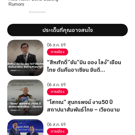
ประเด็นที่คุณอาจสนใจ
';
';
06 ส.ค. 69
การเมือง
“สีหศักดิ์”ยัน”มิน ออง ไลง์”เยือน
ไทย ดันคืนอาเซียน ยินดี
ICRCพบ”ซูจี”
06 ส.ค. 69
การเมือง
“โสภณ” สุนทรพจน์ งาน50 ปี
สถาปนาสัมพันธ์ไทย – เวียดนาม
06 ส.ค. 69
การเมือง