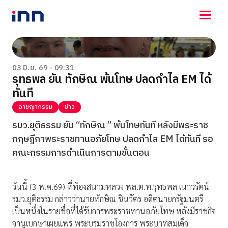
NEWS
ENTERTAINMENT
03 มิ.ย. 69 - 09:31
รุทธพล ยัน ทักษิณ พ้นโทษ ปลดกำไล EM ได้
LIFESTYLE
ทันที
HOROSCOPE
LOTTERY
อาชญากรรม
ข่าว
VIDEO
รมว.ยุติธรรม ยัน “ทักษิณ ” พ้นโทษทันที หลังมีพระราช
ร่วมด้วยช่วยกัน
กฤษฎีกาพระราชทานอภัยโทษ ปลดกำไล EM ได้ทันที รอ
คณะกรรมการดำเนินการตามขั้นตอน
วันนี้ (3 พ.ค.69) ที่ท้องสนามหลวง พล.ต.ท.รุทธพล เนาวรัตน์
รมว.ยุติธรรม กล่าวว่านายทักษิณ ชินวัตร อดีตนายกรัฐมนตรี
เป็นหนึ่งในรายชื่อที่ได้รับการพระราชทานอภัยโทษ หลังมีราชกิจ
จานุเบกษาเผยแพร่ พระบรมราชโองการ พระบาทสมเด็จ