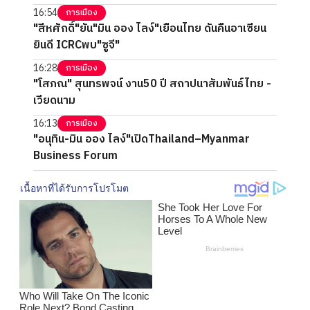
16:54
การเมือง
"สีหศักดิ์"ยัน"มิน ออง ไลง์"เยือนไทย ดันคืนอาเซียน
ยินดี ICRCพบ"ซูจี"
16:28
การเมือง
"โสภณ" สุนทรพจน์ งาน50 ปี สถาปนาสัมพันธ์ไทย -
เวียดนาม
16:13
การเมือง
"อนุทิน-มิน ออง ไลง์"เปิดThailand–Myanmar
Business Forum