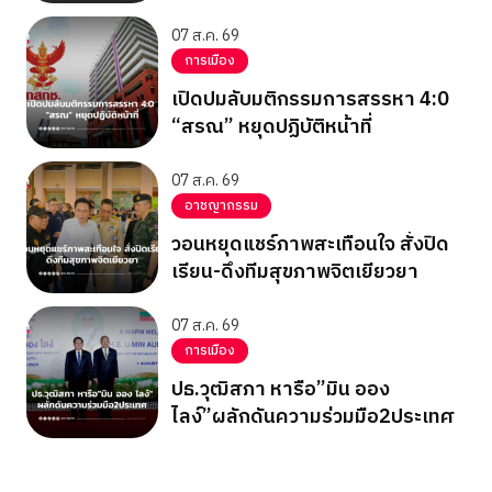
07 ส.ค. 69
การเมือง
เปิดปมลับมติกรรมการสรรหา 4:0
“สรณ” หยุดปฏิบัติหน้าที่
07 ส.ค. 69
อาชญากรรม
วอนหยุดแชร์ภาพสะเทือนใจ สั่งปิด
เรียน-ดึงทีมสุขภาพจิตเยียวยา
07 ส.ค. 69
การเมือง
ปธ.วุฒิสภา หารือ”มิน ออง
ไลง์”ผลักดันความร่วมมือ2ประเทศ