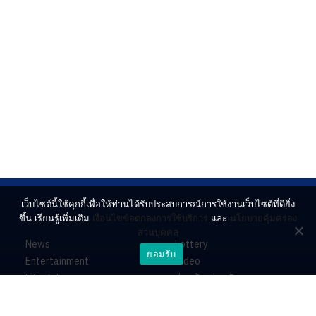
เว็บไซต์นี้ใช้คุกกี้เพื่อให้ท่านได้รับประสบการณ์การใช้งานเว็บไซต์ที่ดียิ่ง
ขึ้น เรียนรู้เพิ่มเติม
เงื่อนไขข้อตกลงการใช้บริการ
และ
นโยบายคุ้มครอง
ส่วนบุคคล
News
Lottery
ยอมรับ
Entertainment
Video
Lifestyle
ร่วมด้วยช่วยกัน
Horoscope