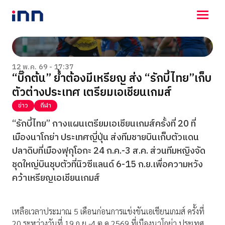
NEWS
ENTERTAINMENT
12 พ.ค. 69 - 17:37
“บิ๊กต้น” ย้ำต้องมีเหรียญ ส่ง “รักบี้ไทย”เก็บ
LIFESTYLE
ตัวต่างประเทศ เตรียมเอเชียนเกมส์
HOROSCOPE
LOTTERY
ข่าว
กีฬา
VIDEO
“รักบี้ไทย” กางแผนเตรียมเอเชียนเกมส์ครั้งที่ 20 ที่
ร่วมด้วยช่วยกัน
เมืองนาโกย่า ประเทศญี่ปุ่น ส่งทีมชายบินเก็บตัวแดน
ปลาดิบที่เมืองฟุกุโอกะ 24 ก.ค.-3 ส.ค. ส่วนทีมหญิงจัด
ชุดใหญ่บินชุบตัวที่นิวซีแลนด์ 6-15 ก.ย.เพื่อความหวัง
คว้าเหรียญเอเชียนเกมส์
เหลือเวลาประมาณ 5 เดือนก่อนการแข่งขันเอเชียนเกมส์ ครั้งที่
20 ระหว่างวันที่ 19 ก.ย.-4 ต.ค.2569 ที่เมืองนาโกย่า ประเทศ