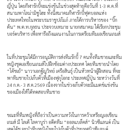
ญี่ปุ่น โดยกีฬารักบี้จะแข่งขันในช่วงสุดท้ายคือวันที่ 1-3 ต.ค.ที่
สนามพาโลม่ามิซูโฮะ ทั้งนี้สมาคมกีฬารักบี้ฟุตบอลแห่ง
ประเทศไทยในพระบรมราชูปถัมภ์ ภายใต้การบริหารของ “บิ๊ก
ต้น” พ.ต.ท.กุลธน ประจวบเหมาะ นายกสมาคม ได้เรียกประชุม
บอร์ดบริหาร เพื่อหารือถึงแผนงานในการเตรียมทีมเอเชียนเกมส์
ในที่ประชุมได้มีการอนุมัติการส่งทีมรักบี้ 7 คนทั้งทีมชายและทีม
หญิงชุดเอเชียนเกมส์ไปฝึกซ้อมต่างประเทศ โดยทีมชายนำโดย
“โค้ชเย้” นาวาเอกฐัญวิทย์ เครือสินธุ์ เป็นหัวหน้าผู้ฝึกสอน ที่จะ
พาทีมชายไปเก็บตัวที่เมืองฟุกุโอกะ ประเทศญี่ปุ่น ระหว่างวันที่
24 ก.ค.- 3 ส.ค.2569 เนื่องจากในช่วงเก็บตัวจะมีแมตช์แข่งขัน
ของเมืองให้ได้ทดสอบทีมชาย
ขณะที่ทีมหญิงที่ถือว่าเป็นความหวังในการคว้าเหรียญเอเชียน
เกมส์ มี โลเต้ ไลคาบูร่า อดีตทีม “ออลแบล็คส์” นิวซีแลนด์ เป็น
เฮดโค้ช จะนำทีมหญิงไทยไปเก็บตัวที่ประเทศนิวซีแลนด์