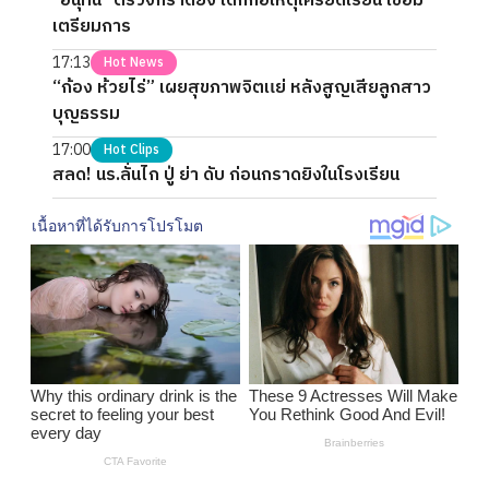
"อนุทิน" ตรวจกราดยิง เด็กก่อเหตุเครียดเรียน เชื่อมี
เตรียมการ
17:13
Hot News
“ก้อง ห้วยไร่” เผยสุขภาพจิตแย่ หลังสูญเสียลูกสาว
บุญธรรม
17:00
Hot Clips
สลด! นร.ลั่นไก ปู่ ย่า ดับ ก่อนกราดยิงในโรงเรียน