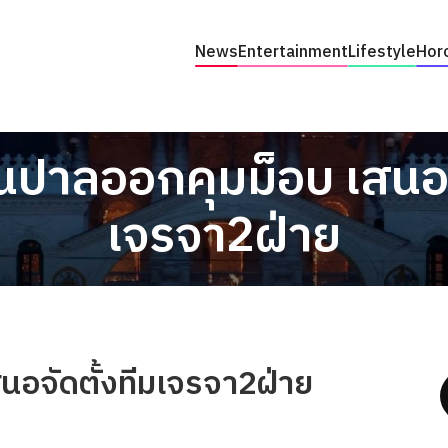
News
Entertainment
Lifestyle
Hor
นปาลออกคุมม็อบ เสนอจั
เจรจา2ฝ่าย
อจัดตั้งทีมเจรจา2ฝ่าย