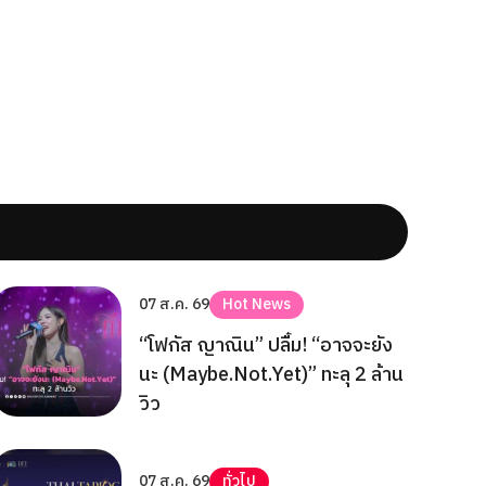
07 ส.ค. 69
Hot News
“โฟกัส ญาณิน” ปลื้ม! “อาจจะยัง
นะ (Maybe.Not.Yet)” ทะลุ 2 ล้าน
วิว
07 ส.ค. 69
ทั่วไป