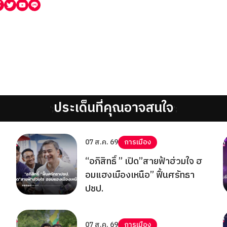
ประเด็นที่คุณอาจสนใจ
';
';
07 ส.ค. 69
การเมือง
“อภิสิทธิ์ ” เปิด”สายฟ้าฮ่วมใจ ฮ
อมแฮงเมืองเหนือ” ฟื้นศรัทธา
ปชป.
07 ส.ค. 69
การเมือง