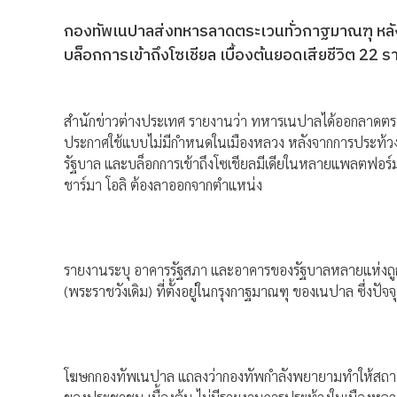
กองทัพเนปาลส่งทหารลาดตระเวนทั่วกาฐมาณฑุ หลัง
บล็อกการเข้าถึงโซเชียล เบื้องต้นยอดเสียชีวิต 22
สำนักข่าวต่างประเทศ รายงานว่า ทหารเนปาลได้ออกลาดตร
ประกาศใช้แบบไม่มีกำหนดในเมืองหลวง หลังจากการประท้วง กล
รัฐบาล และบล็อกการเข้าถึงโซเชียลมีเดียในหลายแพลตฟอร์ม 
ชาร์มา โอลิ ต้องลาออกจากตำแหน่ง
รายงานระบุ อาคารรัฐสภา และอาคารของรัฐบาลหลายแห่งถูกวางเ
(พระราชวังเดิม) ที่ตั้งอยู่ในกรุงกาฐมาณฑุ ของเนปาล ซึ่งปั
โฆษกกองทัพเนปาล แถลงว่ากองทัพกำลังพยายามทำให้สถานการ