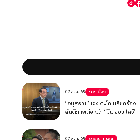
07 ส.ค. 69
การเมือง
“อนุสรณ์”แจง ตะโกนเรียกร้อง
สันติภาพต่อหน้า “มิน อ่อง ไลง์”
07 ส.ค. 69
อาชญากรรม