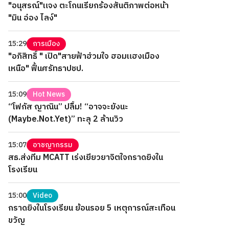
"อนุสรณ์"แจง ตะโกนเรียกร้องสันติภาพต่อหน้า
"มิน อ่อง ไลง์"
15:29
การเมือง
"อภิสิทธิ์ " เปิด"สายฟ้าฮ่วมใจ ฮอมแฮงเมือง
เหนือ" ฟื้นศรัทธาปชป.
15:09
Hot News
“โฟกัส ญาณิน” ปลื้ม! “อาจจะยังนะ
(Maybe.Not.Yet)” ทะลุ 2 ล้านวิว
15:07
อาชญากรรม
สธ.ส่งทีม MCATT เร่งเยียวยาจิตใจกราดยิงใน
โรงเรียน
15:00
Video
กราดยิงในโรงเรียน ย้อนรอย 5 เหตุการณ์สะเทือน
ขวัญ