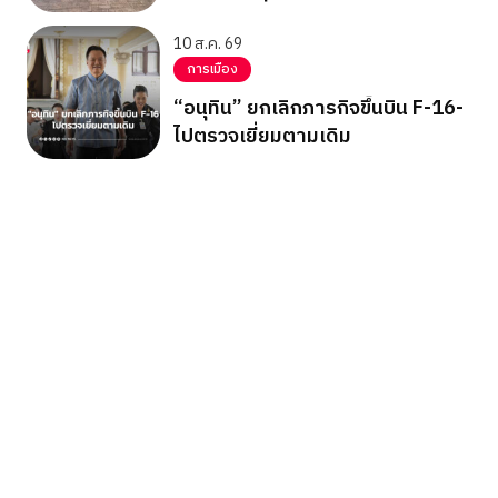
10 ส.ค. 69
การเมือง
“อนุทิน” ยกเลิกภารกิจขึ้นบิน F-16-
ไปตรวจเยี่ยมตามเดิม