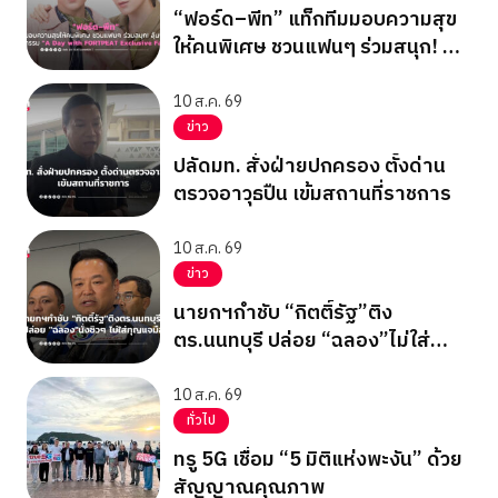
“ฟอร์ด–พีท” แท็กทีมมอบความสุข
ให้คนพิเศษ ชวนแฟนๆ ร่วมสนุก! ลุ้น
ฟิน! ในกิจกรรม “A Day with
FORTPEAT Exclusive Fan Meet”
10 ส.ค. 69
ข่าว
ปลัดมท. สั่งฝ่ายปกครอง ตั้งด่าน
ตรวจอาวุธปืน เข้มสถานที่ราชการ
10 ส.ค. 69
ข่าว
นายกฯกำชับ “กิตติ์รัฐ”ติง
ตร.นนทบุรี ปล่อย “ฉลอง”ไม่ใส่
กุญแจมือ
10 ส.ค. 69
ทั่วไป
ทรู 5G เชื่อม “5 มิติแห่งพะงัน” ด้วย
สัญญาณคุณภาพ