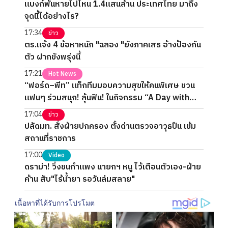
แบงก์พันหายไปไหน 1.4แสนล้าน ประเทศไทย มาถึง
จุดนี้ได้อย่างไร?
17:34
ข่าว
ตร.แจ้ง 4 ข้อหาหนัก "ฉลอง "ยังภาคเสธ อ้างป้องกัน
ตัว ฝากขังพรุ่งนี้
17:21
Hot News
“ฟอร์ด–พีท” แท็กทีมมอบความสุขให้คนพิเศษ ชวน
แฟนๆ ร่วมสนุก! ลุ้นฟิน! ในกิจกรรม “A Day with
FORTPEAT Exclusive Fan Meet”
17:04
ข่าว
ปลัดมท. สั่งฝ่ายปกครอง ตั้งด่านตรวจอาวุธปืน เข้ม
สถานที่ราชการ
17:00
Video
ดราม่า! วิ่งชนกำแพง นายกฯ หนู ไว้เตือนตัวเอง-ฝ่าย
ค้าน สับ"ไร้น้ำยา รอวันล่มสลาย"