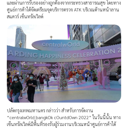
และผ่านการรับรองอย่างถูกต้องจากกระทรวงสาธารณสุข โดยทาง
ศูนย์การค้าได้จัดเตรียมจุดบริการตรวจ ATK บริเวณด้านหน้าลาน
สแควร์ เซ็นทรัลเวิลด์
ปลัดกรุงเทพมหานคร กล่าวว่า สำหรับการจัดงาน
“centralwOrld bangkOk cOuntdOwn 2022” ในวันนี้นั้น ทาง
เซ็นทรัลเวิลด์มีพื้นที่รองรับผู้ร่วมงานบริเวณหน้าศูนย์การค้าได้