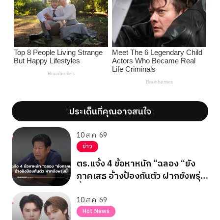
ประเด็นที่คุณอาจสนใจ
';
';
10 ส.ค. 69
ข่าว
ตร.แจ้ง 4 ข้อหาหนัก “ฉลอง “ยัง
ภาคเสธ อ้างป้องกันตัว ฝากขังพรุ่ง
นี้
10 ส.ค. 69
Hot News