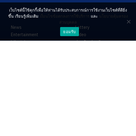
เว็บไซต์นี้ใช้คุกกี้เพื่อให้ท่านได้รับประสบการณ์การใช้งานเว็บไซต์ที่ดียิ่ง
ขึ้น เรียนรู้เพิ่มเติม
เงื่อนไขข้อตกลงการใช้บริการ
และ
นโยบายคุ้มครอง
ส่วนบุคคล
News
Lottery
ยอมรับ
Entertainment
Video
Lifestyle
ร่วมด้วยช่วยกัน
Horoscope
About
Contact
PR by Dataxet