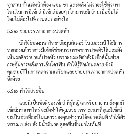
ทุกส่วน ตั้งแต่หน้าท้อง แขน ขา และหลัง ไม่ว่าจะใช้ท่วงท่า
ไหนในการมี
เซ็กส์
มี
เซ็กส์
บ่อยๆ ก็สามารถมีกล้ามเนื้อขึ้นได้
โดยไม่ต้องไปฟิตเนสแต่อย่างใด
5.Sex ช่วยบรรเทาอาการปวดหัว
นักวิจัยของมหาวิทยาลัยมุนส์เตอร์ ในเยอรมนี ได้มีการ
ทดลองแล้วว่า
การมีเซ็กส์ช่วยบรรเทาอาการปวดหัวได้แ
ถมยัง
เห็นผลดีกว่า
ยาแก้ปวดหัว เพราะขณะที่กำลังมี
เซ็กส์นั้นช่วย
กระตุ้นการหลั่งสารเอ็นโดรฟิน
ทำให้รู้สึกผ่อนคลาย
ซึ่งมี
คุณสมบัติในการลดความเครียดและ
ช่วยบรรเทาอาการปวดหัว
อีกด้วย
6.Sex ทำให้สวยขึ้น
และนี่เป็นข้อดีของเซ็กส์ ที่ผู้หญิงควรรีบมาอ่าน ยิ่งคุณมี
เซ็กส์มากเท่าไหร่ จะยิ่งทำให้คุณสวย เพราะเวลาที่คุณมีเซ็กส์
จะเป็นช่วงที่ฮอร์โมนสาวของคุณทำงานได้อย่างเต็มที่ ทำให้ผิว
พรรณเปล่งปลั่ง มีน้ำมีนวล ดูสดชื่นขึ้นมาในทันที