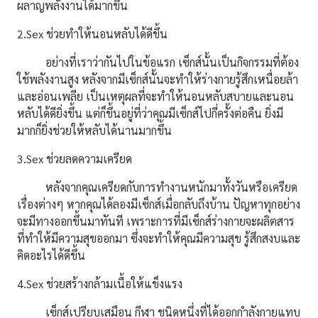
ผลาญพลังงานได้มากขึ้น
2.Sex ช่วยทำให้นอนหลับได้ดีขึ้น
อย่างที่เราว่ากันไปในข้อแรก
เซ็กส์
นั้นเป็นกิจกรรมที่ต้อง
ใช้พลังงานสูง หลังจากมี
เซ็กส์
นั้นจะทำให้ร่างกายรู้สึกเหนื่อยล้า
และอ่อนเพลีย เป็นเหตุผลที่จะทำให้นอนหลับสบายและนอน
หลับได้ดียิ่งขึ้น แต่ก็ขึ้นอยู่ที่ว่าคุณมี
เซ็กส์
ไปกี่ครั้งต่อคืน ยิ่งมี
มากก็ยิ่งช่วยให้หลับได้นานมากขึ้น
3.Sex ช่วยลดความเครียด
หลังจากคุณเครียดกับการทำงานหนักมาทั้งวันหรือเครียด
เรื่องต่างๆ หากคุณได้ลองมี
เซ็กส์
เมื่อกลับถึงบ้าน ปัญหาทุกอย่าง
จะมีทางออกขึ้นมาทันที เพราะการที่มี
เซ็กส์
ร่างกายจะผลิตสาร
ที่ทำให้มีความสุขออกมา ซึ่งจะทำให้คุณมีความสุข
รู้สึกสงบและ
คิดอะไรได้ดีขึ้น
4.Sex ช่วยสร้างกล้ามเนื้อให้แข็งแรง
เซ็กส์
เปรียบเสมือน กีฬา ชนิดหนึ่งที่ได้ออกกำลังกายแทบ