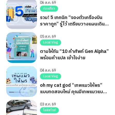
06 ส.ค. 69
ท่องเที่ยว
รวม! 5 เทคนิค “จองตั๋วเครื่องบิน
ราคาถูก” รู้ไว้ เตรียมวางแผนเดิน
ทาง
05 ส.ค. 69
Local Vlog
ตามให้ทัน “10 คำศัพท์ Gen Alpha”
พร้อมคำแปล เข้าใจง่าย
04 ส.ค. 69
Local Vlog
oh my cat god “เทพแมวให้พร”
แบบทดสอบใหม่ คุณมีเทพแมวแบบ
ไหน
03 ส.ค. 69
ไลฟ์สไตล์