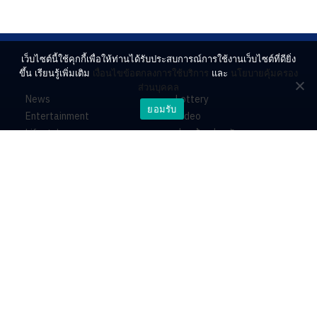
เว็บไซต์นี้ใช้คุกกี้เพื่อให้ท่านได้รับประสบการณ์การใช้งานเว็บไซต์ที่ดียิ่ง
ขึ้น เรียนรู้เพิ่มเติม
เงื่อนไขข้อตกลงการใช้บริการ
และ
นโยบายคุ้มครอง
ส่วนบุคคล
News
Lottery
ยอมรับ
Entertainment
Video
Lifestyle
ร่วมด้วยช่วยกัน
Horoscope
About
Contact
PR by Dataxet