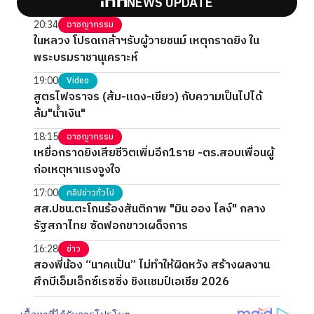
NEWS UPDATE
20:34
อาชญากรรม
ในหลวง โปรดเกล้าฯรับผู้วายชนม์ เหตุกราดยิง ใน
พระบรมราชานุเคราะห์
19:00
Video
สูตรไฟจราจร (ส้ม-แดง-เขียว) กับความเป็นไปได้
ล้ม"น้ำเงิน"
18:15
อาชญากรรม
เหยื่อกราดยิงเสียชีวิตเพิ่มอีก1ราย -ตร.สอบเพื่อนผู้
ก่อเหตุหาแรงจูงใจ
17:00
คลิปข่าวทั่วไป
สส.ปชน.ตะโกนร้องสันติภาพ "มิน ออง ไลง์" กลาง
รัฐสภาไทย ซัดฟอกขาวเผด็จการ
16:28
ข่าว
สองพี่น้อง “นาคแป้น” ไม่ทำให้ผิดหวัง สร้างผลงาน
ศึกบีเอ็มเอ็กซ์เรซซิ่ง ชิงแชมป์เอเชีย 2026