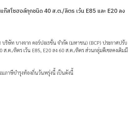
ก๊สโซฮอล์ทุกชนิด 40 ส.ต./ลิตร เว้น E85 และ E20 ลง
 บริษัท บางจาก คอร์ปอเรชั่น จำกัด (มหาชน) (BCP) ประกาศปรับ
.ต./ลิตร เว้น E85, E20 ลง 60 ส.ต./ลิตร ส่วนกลุ่มดีเซลคงเดิมมี
มภาษีบำรุงท้องถิ่นวันพรุ่งนี้ เป็นดังนี้