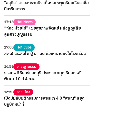
"อนุทิน" ตรวจกราดยิง เด็กก่อเหตุเครียดเรียน เชื่อ
มีเตรียมการ
17:13
Hot News
“ก้อง ห้วยไร่” เผยสุขภาพจิตแย่ หลังสูญเสีย
ลูกสาวบุญธรรม
17:00
Hot Clips
สลด! นร.ลั่นไก ปู่ ย่า ดับ ก่อนกราดยิงในโรงเรียน
16:59
อาชญากรรม
รร.เทพศิรินทร์นนทบุรี ประกาศหยุดเรียนกรณี
พิเศษ 10-14 สค.
16:50
การเมือง
เปิดปมลับมติกรรมการสรรหา 4:0 "สรณ" หยุด
ปฏิบัติหน้าที่