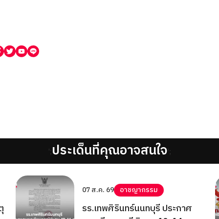
ประเด็นที่คุณอาจสนใจ
';
';
07 ส.ค. 69
อาชญากรรม
ตุ
รร.เทพศิรินทร์นนทบุรี ประกาศ