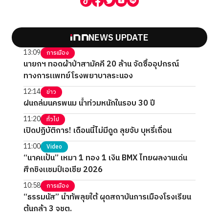
NEWS UPDATE
13:09
การเมือง
นายกฯ ทอดผ้าป่าสามัคคี 20 ล้าน จัดซื้ออุปกรณ์
ทางการแพทย์โรงพยาบาลระนอง
12:14
ข่าว
ฝนถล่มนครพนม น้ำท่วมหนักในรอบ 30 ปี
11:20
ทั่วไป
เปิดปฏิบัติการ! เดือนนี้ไม่มีดูด ลุยจับ บุหรี่เถื่อน
11:00
Video
“นาคแป้น” เหมา 1 ทอง 1 เงิน BMX ไทยผลงานเด่น
ศึกชิงแชมป์เอเชีย 2026
10:58
การเมือง
“ธรรมนัส” นำทัพลุยใต้ ผุดสถาบันการเมืองโรงเรียน
ต้นกล้า 3 จชต.