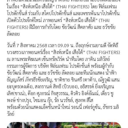
ในเรื่อง “สิงห์เหนือ เสือใต้” (THAI FIGHTERS) โดย ฟิล์มเฟรม
โปรดักชั่นส์ ร่วมกับ สโคปโปรดักชั่นส์ และเพชรพันนาโปรดักชั่น
เปิดตัวโปรเจ็กต์ใหม่ ภาพยนตร์ “สิงห์เหนือ เสือใต้” (THAI
FIGHTERS) ฝีมือการกำกับโดย ชัยวัฒน์ สีตลาศัย และ ธวัชชัย
ลัดลอย
วันที่ 7 สิงหาคม 2568 เวลา 09.09 น. ถือฤกษ์งามยามดี จัดพิธี
บวงสรวงภาพยนตร์เรื่อง “สิงห์เหนือ เสือใต้” (THAI FIGHTERS)
ณ ลานพระพิฆเนศ เซ็นทรัลเวิร์ด นำทีมโดย ภาคิน มลิวัลย์
กรรมการผู้จัดการ บริษัท ฟิล์มเฟรม โปรดักชั่นส์ พร้อมผู้กำกับ
ชัยวัฒน์ สีตลาศัย และ ธวัชชัย ลัดลอย และทีมนักแสดง น้ำฟ้า
ธัญญภัสร์ ภัทรธีรชัยเจริญ, ชาติชาย ชินศรี (ตาต้า), ณัฐวุฒิ แสน
ยะบุตร(ดงเด้ง), สงกรานต์ สิทธิ (บิวบอง), อธิสรรค์ ยิ่งเจริญธน
เลิศ(ชาเน่), ต๊อก ศุภกรณ์ กิจสุวรรณ, คิวคิว อิงค์อัณณ์, เดี่ยว ชู
พงษ์ ช่างปรุง, ไซมอน กุ๊ก, รัล นวรัชล์, สุเทพ สีใส
พร้อมด้วยนักแสดงแอ็คชั่นหน้าใหม่ รอนนี่ เฟอร์กูซัน, ธัชกร มลิ
วัลย์