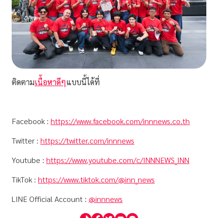
ติดตาม
เนื้อหาดีๆ
แบบนี้ได้ที่
Facebook :
https://www.facebook.com/innnews.co.th
Twitter :
https://twitter.com/innnews
Youtube :
https://www.youtube.com/c/INNNEWS_INN
TikTok :
https://www.tiktok.com/@inn_news
LINE Official Account :
@innnews