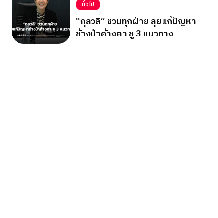
ทั่วไป
“กุลวลี” ชวนทุกฝ่าย ลุยแก้ปัญหา
ช้างป่าค้างคา ชู 3 แนวทาง