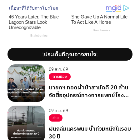
ประเด็นที่คุณอาจสนใจ
';
';
09 ส.ค. 69
การเมือง
นายกฯ ทอดผ้าป่าสามัคคี 20 ล้าน
จัดซื้ออุปกรณ์ทางการแพทย์โรง
พยาบาลระนอง
09 ส.ค. 69
ข่าว
ฝนถล่มนครพนม น้ำท่วมหนักในรอบ
30 ปี