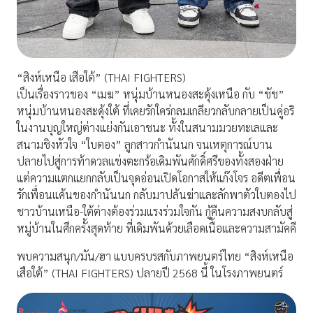
“สิงห์เหนือ เสือใต้” (THAI FIGHTERS)
เป็นเรื่องราวของ “เมฆ” หนุ่มบ้านหนองสะดุ้งเหนือ กับ “ชัช”
หนุ่มบ้านหนองสะดุ้งใต้ ที่เคยรักใคร่กลมเกลียวกลับกลายเป็นคู่อริ
ในงานบุญใหญ่ต่างแย่งกันเอาชนะ ทั้งในสนามมวยทะเลและ
สนามชิงหัวใจ “ใบตอง” ลูกสาวกำนันนก จนเหตุการณ์บาน
ปลายไปสู่การท้าดวลแข่งตะกร้อเดิมพันศักดิ์ศรีของทั้งสองฝ่าย
แต่ความแตกแยกกลับเป็นจุดอ่อนเปิดโอกาสให้แก๊งโจร อดีตเพื่อน
รักเพื่อนแค้นของกำนันนก กลับมาปล้นฆ่าและลักพาตัวใบตองไป
ชาวบ้านเหนือ-ใต้ต่างต้องร่วมแรงร่วมใจกัน กู้คืนความสงบกลับสู่
หมู่บ้านในศึกครั้งสุดท้าย ที่เดิมพันด้วยเลือดเนื้อและความสามัคคี
พบความสนุก/มัน/ฮา แบบครบรสกับภาพยนตร์ไทย “สิงห์เหนือ
เสือใต้” (THAI FIGHTERS) ปลายปี 2568 นี้ ในโรงภาพยนตร์