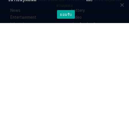
ส่วนบุคคล
News
Lottery
ยอมรับ
Entertainment
Video
Lifestyle
ร่วมด้วยช่วยกัน
Horoscope
About
Contact
PR by Dataxet