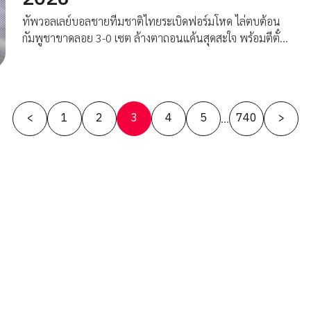
ทัพวอลเลย์บอลชายทีมชาติไทยระเบิดฟอร์มโหด ไล่ตบต้อน
กัมพูชาขาดลอย 3-0 เซต ล้างตาถอนแค้นสุดสะใจ พร้อมตีตั๋ว
ผ่านเข้าสู่รอบชิงชนะเลิศ ศึกลูกยางอาเซียน "BYD DMI 6th
SEA V Cup 2026" สนามที่ 2 ณ กรุงจาการ์ตา ประเทศ
อินโดนีเซีย
Posts
<
1
2
3
4
5
740
>
…
pagination