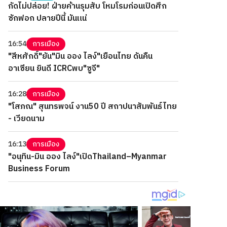
กัดไม่ปล่อย! ฝ่ายค้านรุมสับ โหมโรมก่อนเปิดศึก
ซักฟอก ปลายปีนี้ มันแน่
16:54
การเมือง
"สีหศักดิ์"ยัน"มิน ออง ไลง์"เยือนไทย ดันคืน
อาเซียน ยินดี ICRCพบ"ซูจี"
16:28
การเมือง
"โสภณ" สุนทรพจน์ งาน50 ปี สถาปนาสัมพันธ์ไทย
- เวียดนาม
16:13
การเมือง
"อนุทิน-มิน ออง ไลง์"เปิดThailand–Myanmar
Business Forum