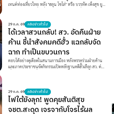
เทนต์ท่องเที่ยวไทย หลัง "ฮลุน โซโล่" หรือ บวรทัต เพ็งสุข ยู
ทูบเบอร์สายท่องเที่ยวชื่อดัง เจ้าของช่องยูทูปที่มีผู้ติดตาม
เกือบ 1 ล้านคน ถูกพบเสียชีวิตภายในโรงแรมแห่งหนึ่งในกรุง
ทบิลิซี ประเทศจอร์เจีย หลังขาดการติดต่อกับครอบครัวนาน
29 ก.ค. 69
คลิปข่าวทั่วไป
กว่าสองสัปดาห์
ได้เวลาสวนกลับ! สว. อัดคืนฝ่าย
ค้าน ชี้นำสังคมคดีฮั้ว แฉกลับจัด
ฉาก ทำเป็นขบวนการ
ตอบโต้อย่างดุเดือดในสนามการเมือง หลังพรรคร่วมฝ่ายค้าน
และภาคประชาชนจัดกิจกรรมเปิดหลักฐานคดีฮั้วเลือก สว. ต่อ
เนื่องเป็นสัปดาห์ที่ 2 ล่าสุด ตัวแทนวุฒิสภาออกมาชี้แจงสวน
กลับ ติงฝ่ายค้านว่ากำลังชี้นำสังคม ด้อยค่า สว. และแทรกแซง
การทำงานของ กกต. พร้อมแฉกลับว่าหลักฐานของฝ่ายค้าน
อาจได้มาโดยไม่ชอบ และเข้าข่ายทำเป็นขบวนการเพื่อดิส
29 ก.ค. 69
คลิปข่าวทั่วไป
ไฟใต้ยังลุก! พูดคุยสันติสุข
เครดิต ก่อนเปิด 'ใบเสร็จทางการเมือง' ย้อนถามเรื่องการแต่งตั้ง
ผู้ช่วย สว. ว่าเข้าข่ายผิดมาตรา 77 หรือไม่ ขณะที่ฝ่ายค้านยัง
จชต.สะดุด เจรจากับโจรไร้ผล
คงเดินหน้าแฉเส้นทางการเงินในหลายจังหวัดอย่างต่อเนื่อง