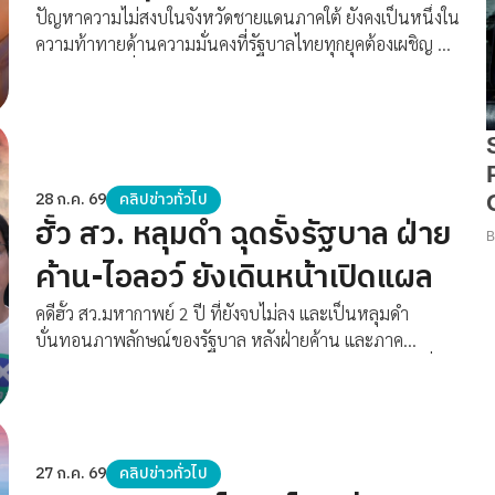
ปัญหาความไม่สงบในจังหวัดชายแดนภาคใต้ ยังคงเป็นหนึ่งใน
ความท้าทายด้านความมั่นคงที่รัฐบาลไทยทุกยุคต้องเผชิญ แม้
จะผ่านการเปลี่ยนแปลงรัฐบาลมาแล้วหลายชุด และมีการปรับ
เปลี่ยนยุทธศาสตร์ควบคู่กับการเจรจาสันติสุขอย่างต่อเนื่อง แต่
จนถึงวันนี้ เหตุความรุนแรงก็ยังเกิดขึ้นต่อเนื่อง หนทางสู่
สันติภาพยังอีกยาวไกล
28 ก.ค. 69
คลิปข่าวทั่วไป
ฮั้ว สว. หลุมดำ ฉุดรั้งรัฐบาล ฝ่าย
ค้าน-ไอลอว์ ยังเดินหน้าเปิดแผล
คดีฮั้ว สว.มหากาพย์ 2 ปี ที่ยังจบไม่ลง และเป็นหลุมดำ
บั่นทอนภาพลักษณ์ของรัฐบาล หลังฝ่ายค้าน และภาค
ประชาชน เดินหน้ากดดันการตัดสินใจของ กกต.อย่างต่อเนื่อง
ขณะที่รัฐบาลต้องแลกหมัดสู้ ด้วยการฟ้องกลับ จึงกลายเป็น
ประเด็นดราม่าซ้อนขึ้นมาอีกชั้นหนึ่ง จึงน่าสนใจว่า ระหว่าง
พรรคสีน้ำเงิน กับพรรคฝ่ายค้าน และภาคประชาชน ใครจะยืน
ระยะได้นานกว่ากัน
27 ก.ค. 69
คลิปข่าวทั่วไป