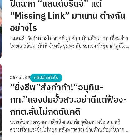
ปิดฉาก “แลนด์บริดจ์” แต่
“Missing Link” มาแทน ต่างกัน
อย่างไร
"แลนด์บริดจ์" เมกะโปรเจกต์ มูลค่า 1 ล้านล้านบาท เชื่อมอ่าว
ไทยและอันดามันที่ จังหวัดชุมพร กับ ระนอง ที่รัฐบาล"ภูมิใจ
ไทย" พยายามผลักดัน โดย"พิพัฒน์ รัชกิจประการ" แต่เจอ
กระแสต้านทุกทิศทางก่อนที่ คณะกรรมการศึกษา ซึ่ง"นายกฯ
อนุทิน ชาญวีรกูล" ตั้งขึ้นเพื่อยื้อเวลาในตอนแรก โดยมี"เอกนิติ
นิติทัณฑ์ประภาศ"ประเมินว่า "แลนด์บริดจ์"ไม่คุ้มค่าทาง
26 ก.ค. 69
คลิปข่าวทั่วไป
เศรษฐกิจ มีความเสี่ยงด้านการลงทุน และไม่สอดคล้องกับ
“ยิ่งชีพ”ส่งคำท้า!“อนุทิน-
สถานการณ์ปัจจุบัน จึงเสนอให้รัฐบาลยุติโครงการ ปิดฉาก
ภท.”แจงปมฮั้วสว.อย่าดีแต่ฟ้อง-
เมกกะโปรเจกต์ ที่พรรคภูมิใจไทย พยายามขับเคลื่อน และใช้
หาเสียงมาหลายปี แต่จะเปลี่ยนเป็นผลักดันแนวคิด "Missing
กกต.ลั่นไม่กดดันคดี
Link"หรือการเติมเต็มโครงข่ายคมนาคมและโลจิสติกส์ที่ยังขาด
แทน
ประเด็นการตรวจสอบศึกเลือกสมาชิกวุฒิสภา หรือ สว. ทวี
ความร้อนแรงขึ้นไม่หยุด หลังพรรคร่วมฝ่ายค้านร่วมกับภาค
ประชาชน เปิดเวทีเจาะลึกหลักฐาน 'คดีโกง สว. ภาค 2' งัดหลัก