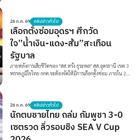
ฐานพยานบุคคลและเส้นทางการเงินแฉขบวนการวางแผนฮั้ว
เลือก สว. อย่างเป็นระบบ พร้อมส่งคำท้าตรงถึง “อนุทิน ชาญ
วีรกูล” นายกรัฐมนตรี และพรรคภูมิใจไทย ให้เร่งออกมาชี้แจง
26 ก.ค. 69
คลิปข่าวทั่วไป
ข้อเท็จจริงต่อสาธารณะ ระบุว่า “อย่าดีแต่ฟ้อง” ขณะที่ กกต.
เลือกตั้งซ่อมอุดรฯ ศึกวัด
ยืนยันไม่กดดัน พร้อมเดินหน้าพิจารณาสำนวนตามพยาน
ใจ”น้ำเงิน-แดง-ส้ม”สะเทือน
หลักฐานและกฎหมาย คาดว่า รู้ผลภายในเดือนสิงหาคมนี้
รัฐบาล
ภายหลังการเสียชีวิตของ "สส.หรั่ง ธุระพล" สส.อุดรธานี เขต 3
พรรคภูมิใจไทย กกต.จะต้องจัดให้มีการเลือกตั้งซ่อม ภายใน 25
วัน ซึ่งล่าสุด กำหนดมาล้ว ในวันที่ 30 ส.ค.นี้ และเป็นการเลือก
ตั้งซ่อมครั้งแรกของสภาชุดปัจจุบัน ภายใต้รัฐบาล "อนุทิน
ชาญวีรกูล" หลังบริหารราชการแผ่นดินไป 4 เดือน ทำผลงาน
"ไทยช่วยไทยพลัส 60/40 และ บัตรสวัสดิการแห่งรัฐ" จนชาว
26 ก.ค. 69
คลิปข่าวทั่วไป
บ้านน้ำตาไหล อาจทำให้ศึกเลือกตั้งซ่อม กลายเป็นสังเวียน วัด
นักตบชายไทย ถล่ม กัมพูชา 3-0
กระแส เช็คเรตติ้งของรัฐบาลไปในตัว
เซตรวด ลิ่วรอบชิง SEA V Cup
2026