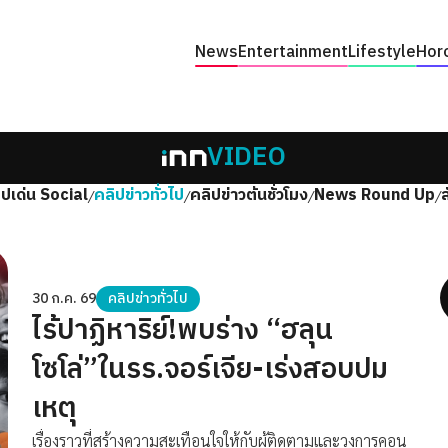
News
Entertainment
Lifestyle
Hor
VIDEO
ิปเด่น Social
คลิปข่าวทั่วไป
คลิปข่าวต้นชั่วโมง
News Round Up
/
/
/
/
30 ก.ค. 69
คลิปข่าวทั่วไป
ไร้ปาฏิหาริย์!พบร่าง “ฮลุน
โซโล่”ในรร.จอร์เจีย-เร่งสอบปม
เหตุ
เรื่องราวที่สร้างความสะเทือนใจให้กับผู้ติดตามและวงการคอน