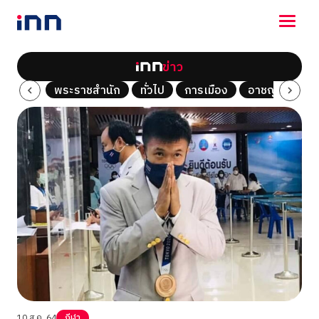
ข่าว
NEWS
Tech
พระราชสำนัก
ทั่วไป
การเมือง
อาชญากรรม
ENTERTAINMENT
LIFESTYLE
HOROSCOPE
LOTTERY
VIDEO
ร่วมด้วยช่วยกัน
10 ส.ค. 64
กีฬา