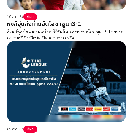
10 ส.ค. 64
กีฬา
หงส์อุ่นส่งท้ายอัดโอซาซูนา3-1
ลิเวอร์พูล ปิดฉากอุ่นเครื่องปรีซีซั่นด้วยผลงานชนะโอซาซูนา 3-1 ก่อนจะ
ลงเล่นพรีเมียร์ลีกนัดเปิดสนามดวล นอริช
09 ส.ค. 64
กีฬา