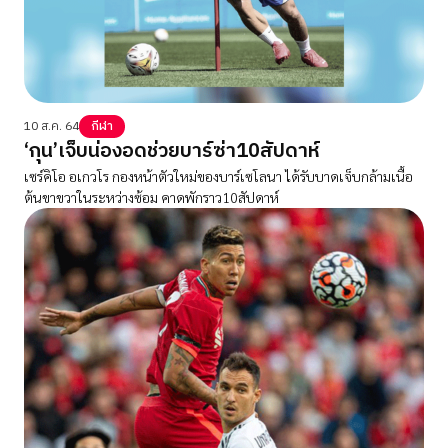
10 ส.ค. 64
กีฬา
‘กุน’เจ็บน่องอดช่วยบาร์ซ่า10สัปดาห์
เซร์คิโอ อเกวโร กองหน้าตัวใหม่ของบาร์เซโลนา ได้รับบาดเจ็บกล้ามเนื้อ
ต้นขาขวาในระหว่างซ้อม คาดพักราว10สัปดาห์