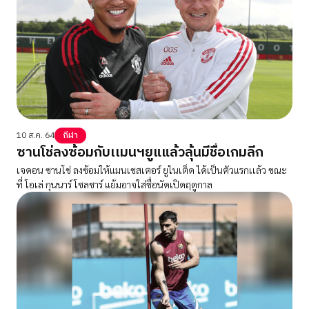
10 ส.ค. 64
กีฬา
ซานโช่ลงซ้อมกับเเมนฯยูแแล้วลุ้นมีชื่อเกมลีก
เจดอน ซานโช่ ลงซ้อมให้แมนเชสเตอร์ ยูไนเต็ด ได้เป็นตัวแรกเเล้ว ขณะ
ที่ โอเล่ กุนนาร์ โซลชาร์ แย้มอาจใส่ชื่อนัดเปิดฤดูกาล