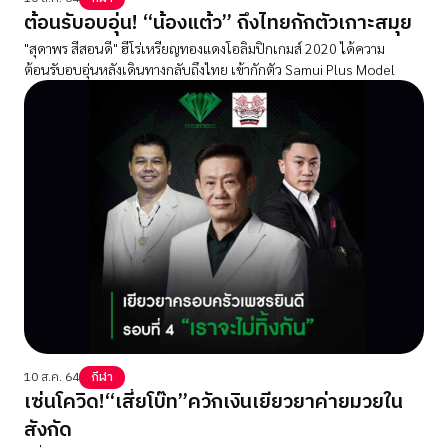
ต้อนรับอบอุ่น! “น้องแต้ว” ถึงไทยกักตัวเกาะสมุย
"สุดาพร สีสอนดี" ฮีโร่เหรียญทองแดงโอลิมปิกเกมส์ 2020 ได้ความ
ต้อนรับอบอุ่นหลังเดินทางกลับถึงไทย เข้ากักตัว Samui Plus Model
10 ส.ค. 64
กีฬา
เซ่นโควิด!“เสี่ยโบ๊ท”ควักเงินเยียวยาค่ายมวยใน
สังกัด