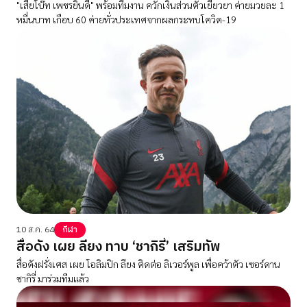
"เสี่ยโบ๊ท เพชรยินดี" พร้อมทีมงาน ควักเงินส่วนตัวเยียวยา ค่ายมวยละ 1
หมื่นบาท เกือบ 60 ค่ายทั่วประเทศจากผลกระทบโควิด-19
10 ส.ค. 64
กีฬา
สื่อดัง เผย ลียง ทาบ ‘ชากิรี่’ เสริมทัพ
สื่อดังฝรั่งเศส เผย โอลิมปิก ลียง ติดต่อ ลิเวอร์พูล เพื่อคว้าตัว เซอร์ดาน
ชากิรี่ มาร่วมทีมแล้ว