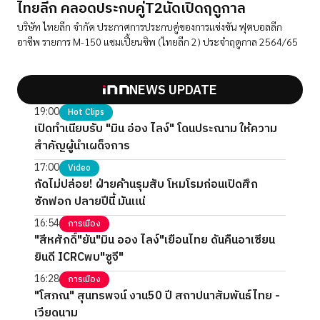
ไทยลีก คลอดประกบคู่T2นัดเปิดฤดูกาล
บริษัท ไทยลีก จำกัด ประกาศการประกบคู่ของการแข่งขัน ฟุตบอลลีก
อาชีพ รายการ M-150 แชมเปี้ยนชิพ (ไทยลีก 2) ประจำฤดูกาล 2564/65
NEWS UPDATE
19:00
Hot Clips
เปิดทำเนียบรับ "มิน อ่อง ไลง์" โดนประณาม ให้ความ
สำคัญผู้นำเผด็จการ
17:00
Video
กัดไม่ปล่อย! ฝ่ายค้านรุมสับ โหมโรมก่อนเปิดศึก
ซักฟอก ปลายปีนี้ มันแน่
16:54
การเมือง
"สีหศักดิ์"ยัน"มิน ออง ไลง์"เยือนไทย ดันคืนอาเซียน
ยินดี ICRCพบ"ซูจี"
16:28
การเมือง
"โสภณ" สุนทรพจน์ งาน50 ปี สถาปนาสัมพันธ์ไทย -
เวียดนาม