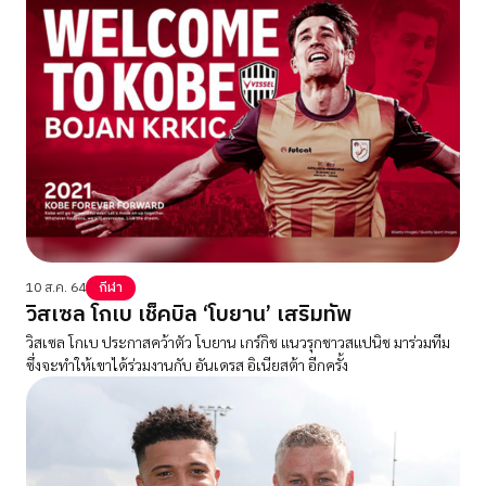
10 ส.ค. 64
กีฬา
วิสเซล โกเบ เช็คบิล ‘โบยาน’ เสริมทัพ
วิสเซล โกเบ ประกาสคว้าตัว โบยาน เกร์กิช แนวรุกชาวสแปนิช มาร่วมทีม
ซึ่งจะทำให้เขาได้ร่วมงานกับ อันเดรส อิเนียสต้า อีกครั้ง