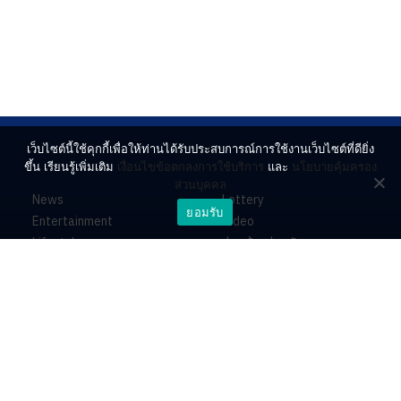
เว็บไซต์นี้ใช้คุกกี้เพื่อให้ท่านได้รับประสบการณ์การใช้งานเว็บไซต์ที่ดียิ่ง
ขึ้น เรียนรู้เพิ่มเติม
เงื่อนไขข้อตกลงการใช้บริการ
และ
นโยบายคุ้มครอง
ส่วนบุคคล
News
Lottery
ยอมรับ
Entertainment
Video
Lifestyle
ร่วมด้วยช่วยกัน
Horoscope
About
Contact
PR by Dataxet