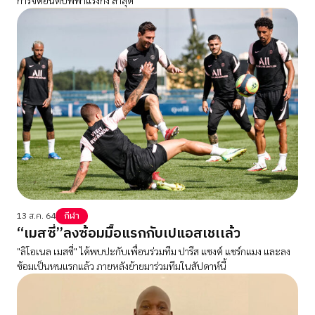
13 ส.ค. 64
กีฬา
“เมสซี่”ลงซ้อมมื้อแรกกับเปแอสเชเเล้ว
"ลิโอเนล เมสซี่" ได้พบปะกับเพื่อนร่วมทีม ปารีส แซงต์ แชร์กแมง และลง
ซ้อมเป็นหนแรกแล้ว ภายหลังย้ายมาร่วมทีมในสัปดาห์นี้