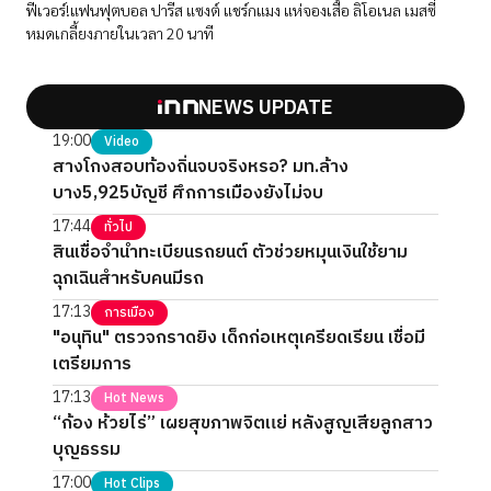
ฟีเวอร์!แฟนฟุตบอล ปารีส แซงต์ แชร์กแมง แห่จองเสื้อ ลิโอเนล เมสซี่
หมดเกลี้ยงภายในเวลา 20 นาที
NEWS UPDATE
19:00
Video
สางโกงสอบท้องถิ่นจบจริงหรอ? มท.ล้าง
บาง5,925บัญชี ศึกการเมืองยังไม่จบ
17:44
ทั่วไป
สินเชื่อจำนำทะเบียนรถยนต์ ตัวช่วยหมุนเงินใช้ยาม
ฉุกเฉินสำหรับคนมีรถ
17:13
การเมือง
"อนุทิน" ตรวจกราดยิง เด็กก่อเหตุเครียดเรียน เชื่อมี
เตรียมการ
17:13
Hot News
“ก้อง ห้วยไร่” เผยสุขภาพจิตแย่ หลังสูญเสียลูกสาว
บุญธรรม
17:00
Hot Clips