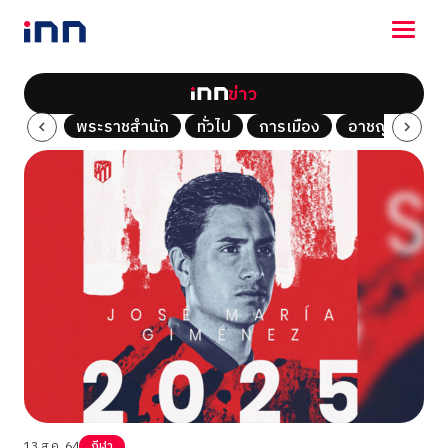
ข่าว
NEWS
Tech
พระราชสำนัก
ทั่วไป
การเมือง
อาชญากรรม
ENTERTAINMENT
LIFESTYLE
HOROSCOPE
LOTTERY
VIDEO
ร่วมด้วยช่วยกัน
13 ส.ค. 64
กีฬา