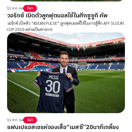
11 ส.ค. 64
กีฬา
วอริกซ์ เปิดตัวลูกฟุตบอลใช้ในศึกซูซูกิ คัพ
วอริกซ์ เปิดตัว “ASEAN PULSE” ลูกฟุตบอลที่ใช้ในการสู้ศึก AFF SUZUKI
CUP 2020 อย่างเป็นทางการ
11 ส.ค. 64
กีฬา
แฟนเปแอสเชแห่จองเสื้อ“เมสซี่”20นาทีเกลี้ยง