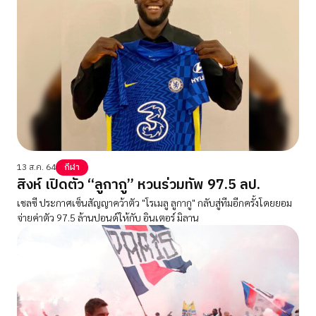
13 ส.ค. 64
กีฬา
สิงห์ เปิดตัว “ลูกากู” หวนร่วมทัพ 97.5 ลป.
เชลซี ประกาศเซ็นสัญญาคว้าตัว "โรเมลู ลูกากู" กลับสู่ทีมอีกครั้งโดยยอม
จ่ายค่าตัว 97.5 ล้านปอนด์ให้กับ อินเตอร์ มิลาน