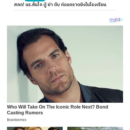
สลด! นร.ลั่นไก ปู่ ย่า ดับ ก่อนกราดยิงในโรงเรียน