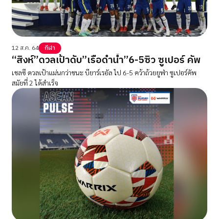
12 ส.ค. 64
กีฬา
“สิงห์”ดวลเป้าดับ”เรือดำน้ำ”6-5ซิว ซูเปอร์ คัพ
เชลซี ดวลเป้าแม่นกว่าชนะ บียาร์เรอัล ไป 6-5 คว้าถ้วยยูฟ่า ซูเปอร์คัพ
สมัยที่ 2 ได้สำเร็จ