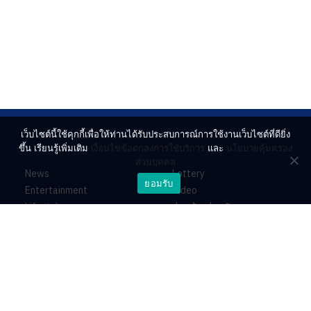
เว็บไซต์นี้ใช้คุกกี้เพื่อให้ท่านได้รับประสบการณ์การใช้งานเว็บไซต์ที่ดียิ่ง
ขึ้น เรียนรู้เพิ่มเติม
เงื่อนไขข้อตกลงการใช้บริการ
และ
นโยบายคุ้มครอง
ส่วนบุคคล
News
Lottery
ยอมรับ
Entertainment
Video
Lifestyle
ร่วมด้วยช่วยกัน
Horoscope
About
Contact
PR by Dataxet