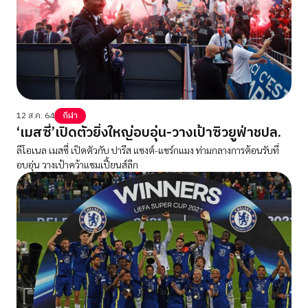
12 ส.ค. 64
กีฬา
‘เมสซี่’เปิดตัวยิ่งใหญ่อบอุ่น-วางเป้าซิวยูฟ่าชปล.
ลีโอเนล เมสซี่ เปิดตัวกับ ปารีส แซงต์-แชร์กแมง ท่ามกลางการต้อนรับที่
อบอุ่น วางเป้าคว้าแชมเปี้ยนส์ลีก