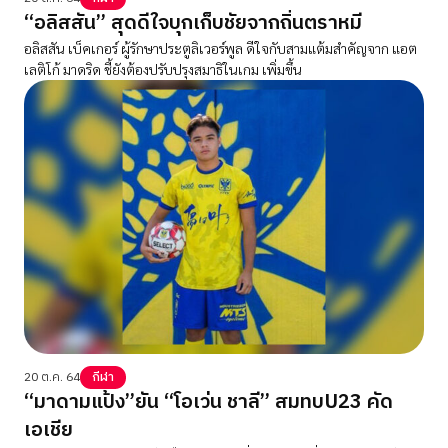
“อลิสสัน” สุดดีใจบุกเก็บชัยจากถิ่นตราหมี
อลิสสัน เบ็คเกอร์ ผู้รักษาประตูลิเวอร์พูล ดีใจกับสามแต้มสำคัญจาก แอต
เลติโก้ มาดริด ชี้ยังต้องปรับปรุงสมาธิในเกม เพิ่มขึ้น
20 ต.ค. 64
กีฬา
“มาดามแป้ง”ยัน “โอเว่น ชาลี” สมทบU23 คัด
เอเชีย