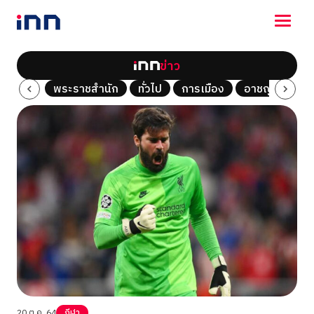
ข่าว
NEWS
Tech
พระราชสำนัก
ทั่วไป
การเมือง
อาชญากรรม
ENTERTAINMENT
LIFESTYLE
HOROSCOPE
LOTTERY
VIDEO
ร่วมด้วยช่วยกัน
20 ต.ค. 64
กีฬา