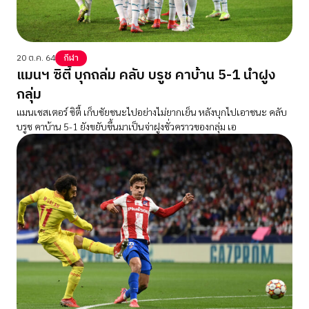
20 ต.ค. 64
กีฬา
แมนฯ ซิตี้ บุกถล่ม คลับ บรูช คาบ้าน 5-1 นำฝูง
กลุ่ม
แมนเชสเตอร์ ซิตี้ เก็บชัยชนะไปอย่างไม่ยากเย็น หลังบุกไปเอาชนะ คลับ
บรูช คาบ้าน 5-1 ยังขยับขึ้นมาเป็นจ่าฝูงชั่วคราวของกลุ่ม เอ