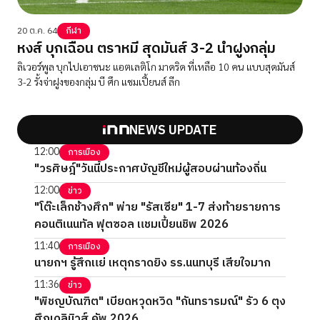
20 ต.ค. 64
กีฬา
หงส์ บุกเฉือน ตราหมี สุดมันส์ 3-2 นำฝูงกลุ่ม
ลิเวอร์พูล บุกไปเอาชนะ แอตเลติโก มาดริด ที่เหลือ 10 คน แบบสุดมันส์
3-2 รั้งจ่าฝูงของกลุ่ม บี ศึก แชมเปี้ยนส์ ลีก
NEWS UPDATE
12:00
การเมือง
"วรศิษฎ์"วันนี้ประกาศบัญชีใหม่ผู้สอบผ่านท้องถิ่น
12:00
ข่าว
"โต๊ะเล็กช้างศึก" พ่าย "รัสเซีย" 1-7 ส่งท้ายรายการ
คอนติเนนทัล ฟุตซอล แชมเปี้ยนชิพ 2026
11:40
การเมือง
นายกฯ รู้สึกแย่ เหตุกราดยิง รร.นนทบุรี เสียใจมาก
11:36
ข่าว
"พิชญบัณฑิต" เบียดหวุดหวิด "กันทรารมณ์" รัว 6 ตุง
ศึกเดลินิวส์ คัพ 2026