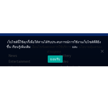
เว็บไซต์นี้ใช้คุกกี้เพื่อให้ท่านได้รับประสบการณ์การใช้งานเว็บไซต์ที่ดียิ่ง
ขึ้น เรียนรู้เพิ่มเติม
เงื่อนไขข้อตกลงการใช้บริการ
และ
นโยบายคุ้มครอง
ส่วนบุคคล
News
Lottery
ยอมรับ
Entertainment
Video
Lifestyle
ร่วมด้วยช่วยกัน
Horoscope
About
Contact
PR by Dataxet