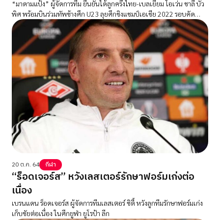
“มาดามแป้ง” ผู้จัดการทีม ยืนยันได้ลูกครึ่งไทย-เบลเยี่ยม โอเว่น ชาลี บัว
พิศ พร้อมบินร่วมทัพช้างศึก U23 ลุยศึกชิงแชมป์เอเชีย 2022 รอบคัด
เลือก
20 ต.ค. 64
กีฬา
“ร็อดเจอร์ส” หวังเลสเตอร์รักษาฟอร์มเก่งต่อ
เนื่อง
เบรนแดน ร็อดเจอร์ส ผู้จัดการทีมเลสเตอร์ ซิตี้ หวังลูกทีมรักษาฟอร์มเก่ง
เก็บชัยต่อเนื่อง ในศึกยูฟ่า ยูโรป้า ลีก