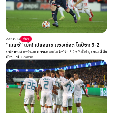
20 ต.ค. 64
กีฬา
“เมสซี” เบิ้ล! เปแอสเช เเซงเชือด ไลป์ซิก 3-2
ปารีส แซงต์-แชร์กแมง เอาชนะ แอร์เบ ไลป์ซิก 3-2 ขยับรั้งจ่าฝูง ขณะที่ ทีม
เยือน แพ้ 3 เกมรวด