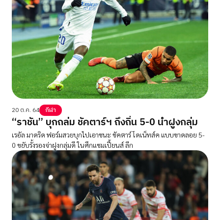
20 ต.ค. 64
กีฬา
“ราชัน” บุกถล่ม ชัคตาร์ฯ ถึงถิ่น 5-0 นำฝูงกลุ่ม
เรอัล มาดริด ฟอร์มสวยบุกไปเอาชนะ ชัคตาร์ โดเน็ทส์ค แบบขาดลอย 5-
0 ขยับรั้งรองจ่าฝูงกลุ่มดี ในศึกแชมเปี้ยนส์ ลีก