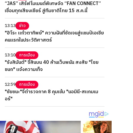
“JAS” เสิร์ฟโมเมนต์พิเศษจัด “FAN CONNECT”
เชื่อมทุกเสียงเชียร์ สู่ทีมชาติไทย 15 ส.ค.นี้
13:13
ข่าว
"ฮิโระ แก้วตาทิพย์" ความฝันที่ชัดเจนสู่แชมป์เอเชีย
คนแรกในประวัติศาสตร์
13:10
การเมือง
"รังสิมันต์" จี้สินบน 40 ล้านเว็บพนัน สงสัย "ไชย
ชนก" แจ้งความเท็จ
12:59
การเมือง
"ชัยชนะ"จี้ตำรวจภาค 8 คุมเข้ม "นอมินี-สแกมเม
อร์"