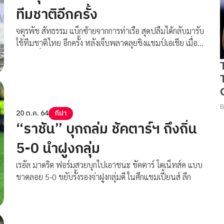
ทีมชาติอีกครั้ง
จตุรพัช สัทธรรม แบ็กซ้ายจากการท่าเรือ สุดปลื้มได้กลับมารับ
ใช้ทีมชาติไทย อีกครั้ง หลังเจ็บพลาดลุยชิงแชมป์เอเชีย เมื่อปี
2020 ที่ผ่านมา
20 ต.ค. 64
กีฬา
“ราชัน” บุกถล่ม ชัคตาร์ฯ ถึงถิ่น
5-0 นำฝูงกลุ่ม
เรอัล มาดริด ฟอร์มสวยบุกไปเอาชนะ ชัคตาร์ โดเน็ทส์ค แบบ
ขาดลอย 5-0 ขยับรั้งรองจ่าฝูงกลุ่มดี ในศึกแชมเปี้ยนส์ ลีก