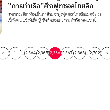
”การท่าเรือ”ศึกฟุตซอลไทยลีก
"เทพพระชัย" ห้องเย็นท่าข้าม จ่าฝูงฟุตซอลไทยลีกแมตซ์3 รอ
เช็กฟิต 2 แข้งทีเด็ด บู๊ "สิงห์คลองเตย"การท่าเรือ รองแชมป์เก่า
ที่เก็บชัย 2 นัดรวดแบบคลีนชีท ศึกบิ๊กแมตซ์ฟุตซอลไทย
ลีก2021/2022 ถ่ายทอดสดทุกคู่จากอินดอร์ สเตเดียม
หัวหมาก
Posts
<
1
2,364
2,365
2,366
2,367
2,368
2,702
>
…
…
pagination