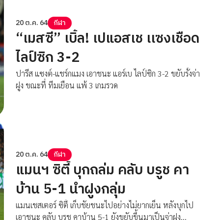
20 ต.ค. 64
กีฬา
“เมสซี” เบิ้ล! เปแอสเช เเซงเชือด
ไลป์ซิก 3-2
ปารีส แซงต์-แชร์กแมง เอาชนะ แอร์เบ ไลป์ซิก 3-2 ขยับรั้งจ่า
ฝูง ขณะที่ ทีมเยือน แพ้ 3 เกมรวด
20 ต.ค. 64
กีฬา
แมนฯ ซิตี้ บุกถล่ม คลับ บรูช คา
บ้าน 5-1 นำฝูงกลุ่ม
แมนเชสเตอร์ ซิตี้ เก็บชัยชนะไปอย่างไม่ยากเย็น หลังบุกไป
เอาชนะ คลับ บรูช คาบ้าน 5-1 ยังขยับขึ้นมาเป็นจ่าฝูง