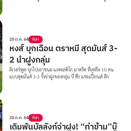
ชั่วคราวของกลุ่ม เอ
20 ต.ค. 64
กีฬา
หงส์ บุกเฉือน ตราหมี สุดมันส์ 3-
2 นำฝูงกลุ่ม
ลิเวอร์พูล บุกไปเอาชนะ แอตเลติโก มาดริด ที่เหลือ 10 คน
แบบสุดมันส์ 3-2 รั้งจ่าฝูงของกลุ่ม บี ศึก แชมเปี้ยนส์ ลีก
20 ต.ค. 64
กีฬา
เดิมพันบัลลังก์จ่าฝูง! “ท่าข้าม”บู๊