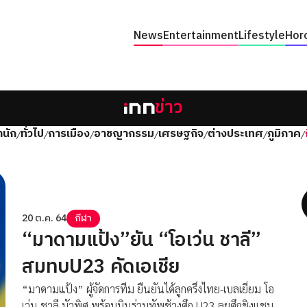
News
Entertainment
Lifestyle
Hor
ข่าว
นัก
ทั่วไป
การเมือง
อาชญากรรม
เศรษฐกิจ
ต่างประเทศ
ภูมิภาค
/
/
/
/
/
/
/
20 ต.ค. 64
กีฬา
“มาดามแป้ง”ยัน “โอเว่น ชาลี”
สมทบU23 คัดเอเชีย
“มาดามแป้ง” ผู้จัดการทีม ยืนยันได้ลูกครึ่งไทย-เบลเยี่ยม โอ
เว่น ชาลี บัวพิศ พร้อมบินร่วมทัพช้างศึก U23 ลุยศึกชิงแชมป์