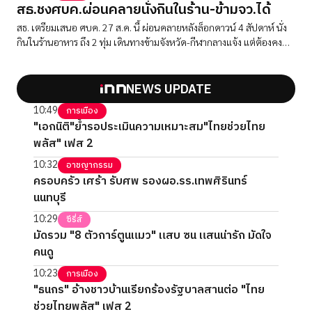
สธ.ชงศบค.ผ่อนคลายนั่งกินในร้าน-ข้ามจว.ได้
สธ. เตรียมเสนอ ศบค. 27 ส.ค. นี้ ผ่อนคลายหลังล็อกดาวน์ 4 สัปดาห์ นั่ง
กินในร้านอาหาร ถึง 2 ทุ่ม เดินทางข้ามจังหวัด-กีฬากลางแจ้ง แต่ต้องคง
มาตรการเข้มงวด
NEWS UPDATE
10:49
การเมือง
"เอกนิติ"ย้ำรอประเมินความเหมาะสม"ไทยช่วยไทย
พลัส" เฟส 2
10:32
อาชญากรรม
ครอบครัว เศร้า รับศพ รองผอ.รร.เทพศิรินทร์
นนทบุรี
10:29
ซีรี่ส์
มัดรวม "8 ตัวการ์ตูนแมว" แสบ ซน แสนน่ารัก มัดใจ
คนดู
10:23
การเมือง
"ธนกร" อ้างชาวบ้านเรียกร้องรัฐบาลสานต่อ "ไทย
ช่วยไทยพลัส" เฟส 2