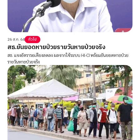
26 ส.ค. 64
ทั่วไป
สธ.ยันยอดหายป่วยรายวันหายป่วยจริง
สธ. แจงอัตรารอเตียงลดลง ผลจากใช้ระบบ HI-CI พร้อมยันยอดหายป่วย
รายวันหายป่วยจริง