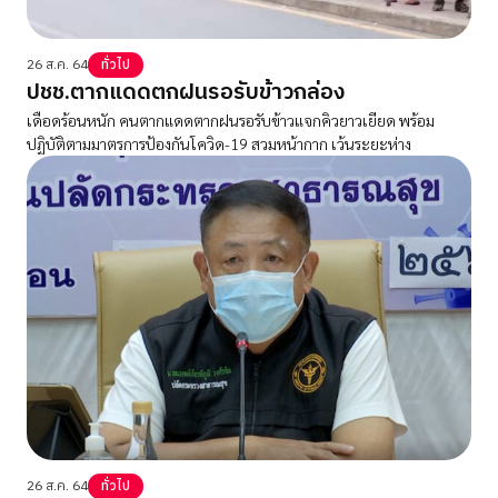
26 ส.ค. 64
ทั่วไป
ปชช.ตากแดดตกฝนรอรับข้าวกล่อง
เดือดร้อนหนัก คนตากแดดตากฝนรอรับข้าวแจกคิวยาวเยียด พร้อม
ปฏิบัติตามมาตรการป้องกันโควิด-19 สวมหน้ากาก เว้นระยะห่าง
26 ส.ค. 64
ทั่วไป