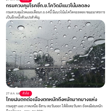
กรมควบคุมโรคชี้ก.ย.โควิดมีแนวโน้มลดลง
กรมควบคุมโรคเผยเดือนก.ย.64นี้ มีแนวโน้มโควิดจะลดลง ขณะมาตรการ
เป็นอีกหนึ่งตัวแปรสำคัญ
27 ส.ค. 64
ทั่วไป
ไทยฝนตกต่อเนื่องตกหนักถึงหนักมากบางแห่ง
กรมอุตุฯ เผย ภาคเหนือ อีสาน ตะวันออก ใต้ฝั่งตะวันตก ยังคงมีฝนหนัก
ถึงหนักมาก - กทม. ตก 80%