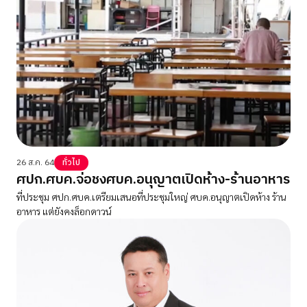
26 ส.ค. 64
ทั่วไป
ศปก.ศบค.จ่อชงศบค.อนุญาตเปิดห้าง-ร้านอาหาร
ที่ประชุม ศปก.ศบค.เตรียมเสนอที่ประชุมใหญ่ ศบค.อนุญาตเปิดห้าง ร้าน
อาหาร แต่ยังคงล็อกดาวน์